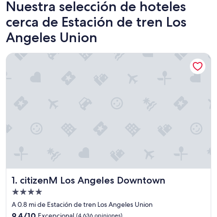
Nuestra selección de hoteles
cerca de Estación de tren Los
Angeles Union
citizenM Los Angeles Downtown
citizenM Los Angeles Downtown
1. citizenM Los Angeles Downtown
Propiedad
de
A 0.8 mi de Estación de tren Los Angeles Union
4.0
9.4
9.4/10
Excepcional
(4,636 opiniones)