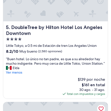
DoubleTree by Hilton Hotel Los Angeles Downtown
5. DoubleTree by Hilton Hotel Los Angeles
Downtown
Propiedad
de
Little Tokyo, a 0.5 mi de Estación de tren Los Angeles Union
4.0
8.2
8.2/10
Muy bueno
(2,580 opiniones)
estrellas
de
“
“Buen hotel. Lo único no tan padre, es que a su alrededor hay
10,
B
mucho indigente. Pero muy cerca de Little Tokio, Union Station.”
Muy
u
Elda
bueno,
e
Ver menos
(2,580
n
opiniones)
$139 por noche
h
El
$161 en total
o
precio
30 ago. - 31 ago.
t
actual
Total con impuestos y cargos
e
es
l
de
.
Conrad Los Angeles
$161
L