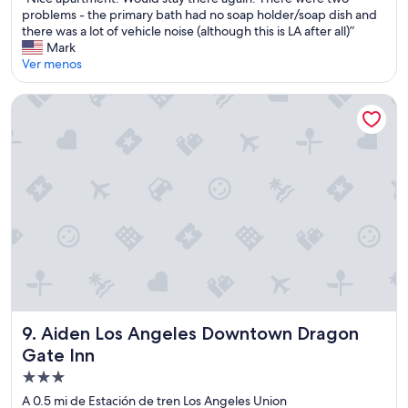
10,
L
i
N
problems - the primary bath had no soap holder/soap dish and
Muy
E
o
i
there was a lot of vehicle noise (although this is LA after all)”
bueno,
!
,
c
Mark
(1
!
U
e
Ver menos
opinión)
!
n
a
”
i
p
Aiden Los Angeles Downtown Dragon Gate Inn
o
a
n
r
S
t
t
m
a
e
t
n
i
t
o
.
n
W
.
o
”
u
l
d
s
Aiden Los Angeles Downtown Dragon Gate Inn
9. Aiden Los Angeles Downtown Dragon
t
Gate Inn
a
y
Propiedad
t
de
A 0.5 mi de Estación de tren Los Angeles Union
h