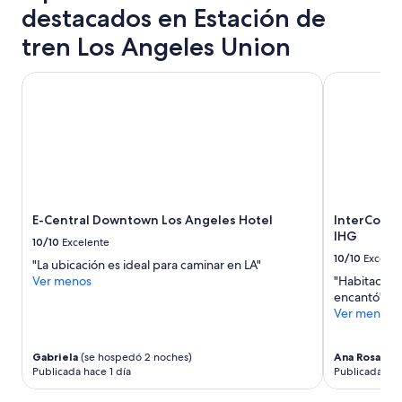
o
r
destacados en Estación de
s
e
,
w
tren Los Angeles Union
l
a
o
s
E-Central Downtown Los Angeles Hotel
InterContin
q
a
u
l
e
o
m
t
á
o
s
f
n
v
o
e
s
h
E-Central Downtown Los Angeles Hotel
InterConti
g
i
IHG
10/10
Excelente
u
c
10/10
Excelen
s
l
"La ubicación es ideal para caminar en LA"
t
e
Ver menos
"Habitación
ó
n
encantó"
f
o
Ver menos
u
i
e
s
s
Gabriela
(se hospedó 2 noches)
Ana Rosa
(se
e
Publicada hace 1 día
Publicada hac
u
(
t
a