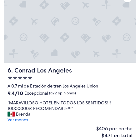
o
ú
n
i
c
o
n
o
t
a
n
p
a
Conrad Los Angeles
6. Conrad Los Angeles
d
Propiedad
r
de
e
A 0.7 mi de Estación de tren Los Angeles Union
5.0
,
9.4
9.4/10
Excepcional
(522 opiniones)
e
estrellas
de
“
s
“MARAVILLOSO HOTEL EN TODOS LOS SENTIDOS!!!
10,
M
q
10000000% RECOMENDABLE!!!”
Excepcional,
A
u
Brenda
(522
R
e
Ver menos
opiniones)
A
a
$406 por noche
V
s
El
$471 en total
I
u