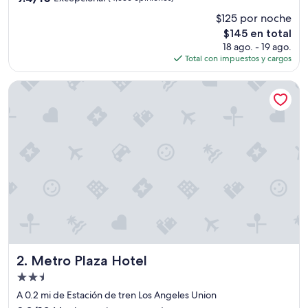
estrellas
de
$125 por noche
10,
El
$145 en total
Excepcional,
precio
(4,636
18 ago. - 19 ago.
actual
opiniones)
Total con impuestos y cargos
es
de
Metro Plaza Hotel
$145
Metro Plaza Hotel
2. Metro Plaza Hotel
Propiedad
de
A 0.2 mi de Estación de tren Los Angeles Union
2.5