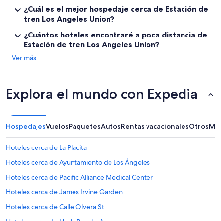
r
¿Cuál es el mejor hospedaje cerca de Estación de
m
tren Los Angeles Union?
o
y
¿Cuántos hoteles encontraré a poca distancia de
E
Estación de tren Los Angeles Union?
r
i
Ver más
k
”
Explora el mundo con Expedia
Hospedajes
Vuelos
Paquetes
Autos
Rentas vacacionales
Otros
Más
Hoteles cerca de La Placita
Hoteles cerca de Ayuntamiento de Los Ángeles
Hoteles cerca de Pacific Alliance Medical Center
Hoteles cerca de James Irvine Garden
Hoteles cerca de Calle Olvera St