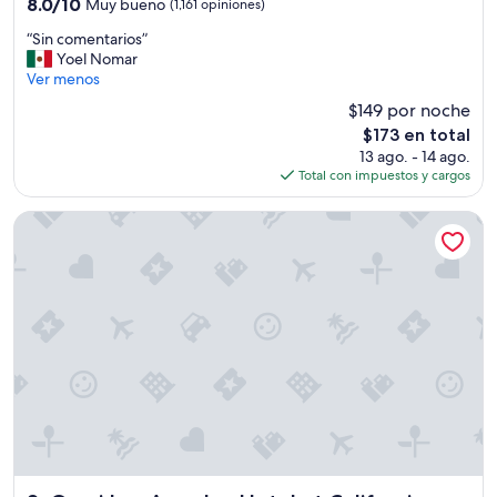
8.0
8.0/10
Muy bueno
(1,161 opiniones)
estrellas
de
“
“Sin comentarios”
10,
S
Yoel Nomar
Muy
i
Ver menos
bueno,
n
(1,161
$149 por noche
c
opiniones)
El
$173 en total
o
precio
13 ago. - 14 ago.
m
actual
Total con impuestos y cargos
e
es
n
de
t
Omni Los Angeles Hotel at California Plaza
$173
a
r
i
o
s
”