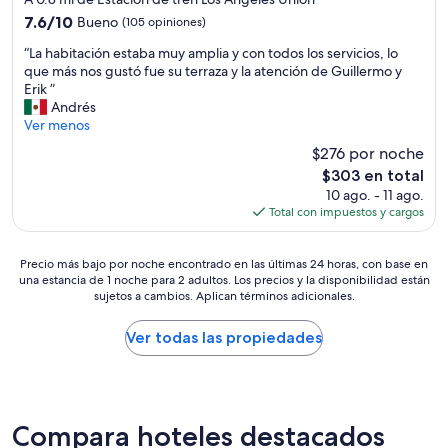
b
4.0
l
7.6
7.6/10
Bueno
(105 opiniones)
estrellas
e
de
“
“La habitación estaba muy amplia y con todos los servicios, lo
m
10,
L
que más nos gustó fue su terraza y la atención de Guillermo y
s
Bueno,
a
Erik ”
-
(105
h
Andrés
t
opiniones)
a
Ver menos
h
b
e
$276 por noche
i
p
El
$303 en total
t
r
precio
10 ago. - 11 ago.
a
i
actual
Total con impuestos y cargos
c
m
es
i
a
de
ó
r
Precio
$303
Precio más bajo por noche encontrado en las últimas 24 horas, con base en
n
y
una estancia de 1 noche para 2 adultos. Los precios y la disponibilidad están
más
e
b
sujetos a cambios. Aplican términos adicionales.
bajo
s
a
por
t
t
noche
Ver todas las propiedades
a
h
encontrado
b
h
en
a
a
las
m
d
últimas
u
n
24
Compara hoteles destacados
y
o
horas,