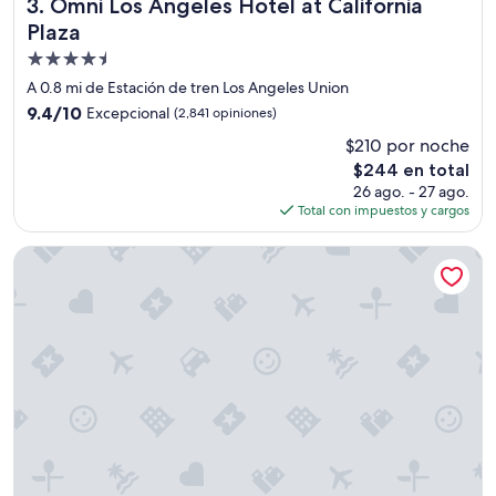
Omni Los Angeles Hotel at California Plaza
3. Omni Los Angeles Hotel at California
Plaza
Propiedad
de
A 0.8 mi de Estación de tren Los Angeles Union
4.5
9.4
9.4/10
Excepcional
(2,841 opiniones)
estrellas
de
$210 por noche
10,
El
$244 en total
Excepcional,
precio
(2,841
26 ago. - 27 ago.
actual
opiniones)
Total con impuestos y cargos
es
de
Miyako Hotel Los Angeles
$244