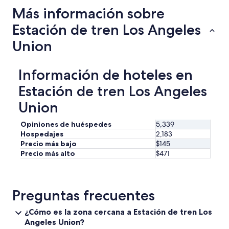
e
l
Más información sobre
r
t
r
h
Estación de tren Los Angeles
a
o
z
u
Union
a
g
y
h
l
t
Información de hoteles en
a
h
a
i
Estación de tren Los Angeles
t
s
e
Union
i
n
s
c
L
Opiniones de huéspedes
5,339
i
A
Hospedajes
2,183
ó
a
Precio más bajo
$145
n
f
Precio más alto
$471
d
t
e
e
G
r
u
a
Preguntas frecuentes
i
l
l
l
¿Cómo es la zona cercana a Estación de tren Los
l
)
Angeles Union?
e
”