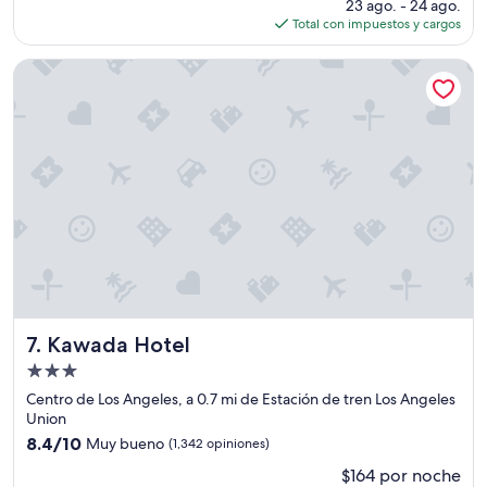
precio
23 ago. - 24 ago.
L
a
actual
Total con impuestos y cargos
L
l
es
O
r
de
S
e
Kawada Hotel
$471
O
d
H
e
O
d
T
o
E
r
L
h
E
a
N
y
T
m
O
u
D
c
O
h
S
o
L
i
Kawada Hotel
7. Kawada Hotel
O
n
Propiedad
S
d
de
S
i
Centro de Los Angeles, a 0.7 mi de Estación de tren Los Angeles
3.0
E
g
Union
N
e
estrellas
8.4
8.4/10
Muy bueno
(1,342 opiniones)
T
n
de
$164 por noche
I
t
10,