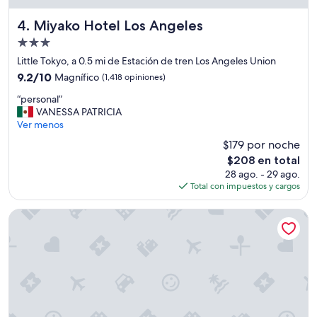
Miyako Hotel Los Angeles
4. Miyako Hotel Los Angeles
Propiedad
de
Little Tokyo, a 0.5 mi de Estación de tren Los Angeles Union
3.0
9.2
9.2/10
Magnífico
(1,418 opiniones)
estrellas
de
“
“personal”
10,
p
VANESSA PATRICIA
Magnífico,
e
Ver menos
(1,418
r
opiniones)
$179 por noche
s
El
$208 en total
o
precio
28 ago. - 29 ago.
n
actual
Total con impuestos y cargos
a
es
l
de
”
DoubleTree by Hilton Hotel Los Angeles Downtown
$208