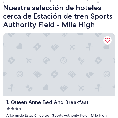
Nuestra selección de hoteles
cerca de Estación de tren Sports
Authority Field - Mile High
Queen Anne Bed And Breakfast
Queen Anne Bed And Breakfast
1. Queen Anne Bed And Breakfast
Propiedad
de
A 1.6 mi de Estación de tren Sports Authority Field - Mile High