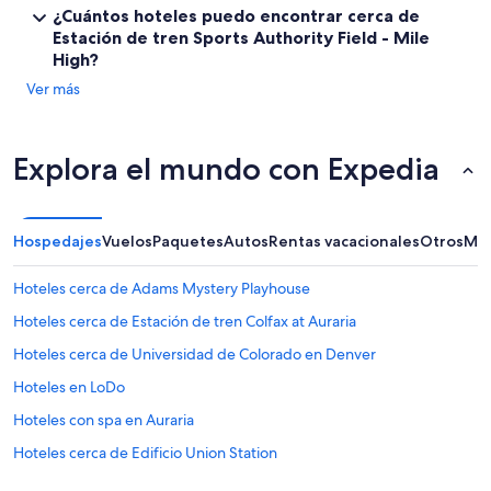
c
¿Cuántos hoteles puedo encontrar cerca de
l
Estación de tren Sports Authority Field - Mile
u
High?
y
e
Ver más
d
e
s
Explora el mundo con Expedia
a
y
u
n
Hospedajes
Vuelos
Paquetes
Autos
Rentas vacacionales
Otros
Más
o
”
Hoteles cerca de Adams Mystery Playhouse
Hoteles cerca de Estación de tren Colfax at Auraria
Hoteles cerca de Universidad de Colorado en Denver
Hoteles en LoDo
Hoteles con spa en Auraria
Hoteles cerca de Edificio Union Station
Hoteles cerca de Centro de convenciones de Colorado