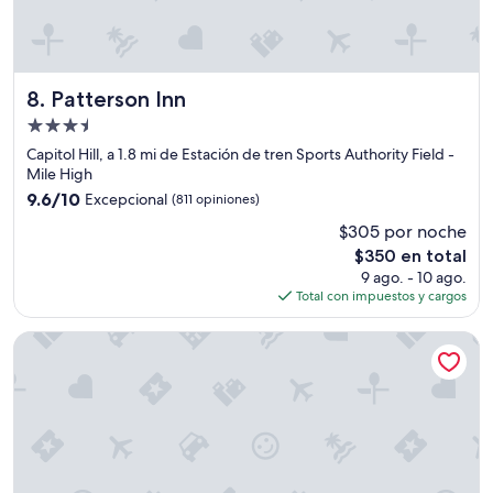
r
i
e
m
a
p
k
i
f
o
Patterson Inn
8. Patterson Inn
a
y
s
Propiedad
m
t
de
u
Capitol Hill, a 1.8 mi de Estación de tren Sports Authority Field -
o
3.5
y
Mile High
n
a
estrellas
9.6
9.6/10
Excepcional
(811 opiniones)
t
g
de
h
$305 por noche
r
10,
e
a
El
$350 en total
Excepcional,
l
d
precio
(811
9 ago. - 10 ago.
o
a
actual
opiniones)
Total con impuestos y cargos
v
b
es
e
l
de
The Slate Denver, Tapestry Collection By Hilton
l
e
$350
y
”
s
h
a
d
e
d