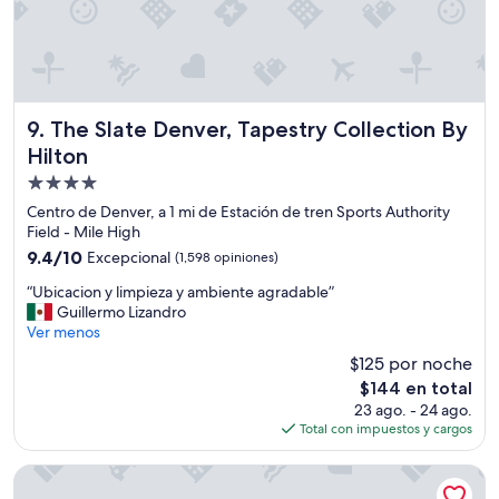
p
a
t
i
o
w
The Slate Denver, Tapestry Collection By Hilton
9. The Slate Denver, Tapestry Collection By
a
s
Hilton
e
Propiedad
x
de
c
Centro de Denver, a 1 mi de Estación de tren Sports Authority
e
4.0
Field - Mile High
l
estrellas
9.4
9.4/10
Excepcional
(1,598 opiniones)
l
de
e
“
“Ubicacion y limpieza y ambiente agradable”
10,
n
U
Guillermo Lizandro
Excepcional,
t
b
Ver menos
(1,598
.
i
opiniones)
$125 por noche
W
c
El
$144 en total
e
a
precio
w
23 ago. - 24 ago.
c
actual
o
Total con impuestos y cargos
i
es
u
o
de
l
n
SpringHill Suites by Marriott Denver Downtown
$144
d
y