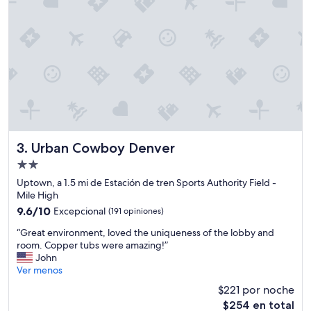
i
t
q
.
u
C
e
l
p
e
l
a
a
n
c
r
e
o
t
o
o
m
s
,
Urban Cowboy Denver
3. Urban Cowboy Denver
t
c
Propiedad
a
l
de
y
e
Uptown, a 1.5 mi de Estación de tren Sports Authority Field -
2.0
.
a
Mile High
T
n
estrellas
9.6
9.6/10
Excepcional
(191 opiniones)
h
b
de
“
e
a
“Great environment, loved the uniqueness of the lobby and
10,
G
r
t
room. Copper tubs were amazing!”
Excepcional,
r
o
h
John
(191
e
o
r
Ver menos
opiniones)
a
m
o
$221 por noche
t
s
o
El
$254 en total
e
a
m