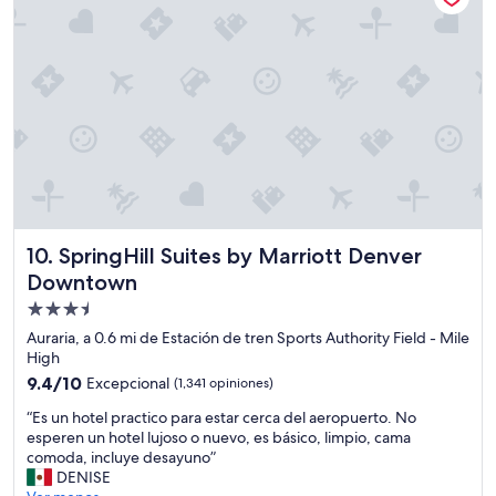
d
l
e
i
f
m
i
p
n
i
i
e
t
z
e
a
l
y
y
a
s
m
t
b
a
i
SpringHill Suites by Marriott Denver Downtown
10. SpringHill Suites by Marriott Denver
y
e
Downtown
h
n
e
Propiedad
t
r
e
de
Auraria, a 0.6 mi de Estación de tren Sports Authority Field - Mile
e
a
3.5
High
a
g
estrellas
9.4
9.4/10
Excepcional
(1,341 opiniones)
g
r
de
a
a
“
“Es un hotel practico para estar cerca del aeropuerto. No
10,
i
d
E
esperen un hotel lujoso o nuevo, es básico, limpio, cama
Excepcional,
n
a
s
comoda, incluye desayuno”
(1,341
.
b
u
DENISE
opiniones)
C
l