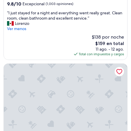
3.5
9.8
9.8/10
Excepcional
(1,003 opiniones)
estrellas
de
“
“I just stayed for a night and everything went really great. Clean
10,
I
room, clean bathroom and excellent service.”
Excepcional,
j
Lorenzo
(1,003
u
Ver menos
opiniones)
s
$138 por noche
t
El
$159 en total
s
precio
11 ago. - 12 ago.
t
actual
Total con impuestos y cargos
a
es
y
de
e
Capitol Hill Mansion B&B Inn
$159
d
f
o
r
a
n
i
g
h
t
a
n