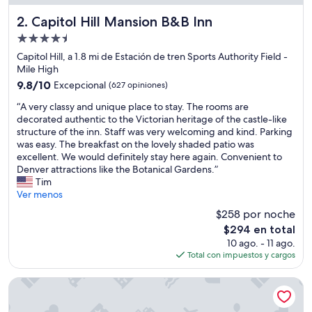
d
e
Capitol Hill Mansion B&B Inn
2. Capitol Hill Mansion B&B Inn
v
Propiedad
e
de
r
Capitol Hill, a 1.8 mi de Estación de tren Sports Authority Field -
4.5
y
Mile High
t
estrellas
9.8
9.8/10
Excepcional
(627 opiniones)
h
de
“
i
“A very classy and unique place to stay. The rooms are
10,
A
n
decorated authentic to the Victorian heritage of the castle-like
Excepcional,
v
g
structure of the inn. Staff was very welcoming and kind. Parking
(627
e
w
was easy. The breakfast on the lovely shaded patio was
opiniones)
r
e
excellent. We would definitely stay here again. Convenient to
y
n
Denver attractions like the Botanical Gardens.”
c
t
Tim
l
r
Ver menos
a
e
$258 por noche
s
a
El
$294 en total
s
l
precio
10 ago. - 11 ago.
y
l
actual
Total con impuestos y cargos
a
y
es
n
g
de
d
r
Urban Cowboy Denver
$294
u
e
n
a