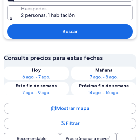
Huéspedes
2 personas, 1 habitación
Buscar
Consulta precios para estas fechas
Hoy
Mañana
6 ago. - 7 ago.
7 ago. - 8 ago.
Este fin de semana
Próximo fin de semana
7 ago. - 9 ago.
14 ago. - 16 ago.
Mostrar mapa
Filtrar
Recomendable
Precio (menor a mayor)
Di