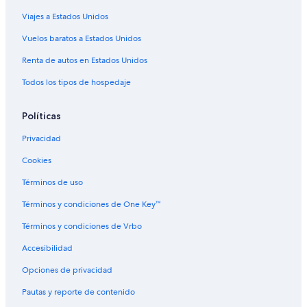
Viajes a Estados Unidos
Hostales en Denver
Hoteles con casino en Denver
Vuelos baratos a Estados Unidos
Hoteles con spa en Denver
Renta de autos en Estados Unidos
Hoteles de ski en Denver
Todos los tipos de hospedaje
Hoteles en la playa en Denver
Políticas
Hoteles familiares en Denver
Privacidad
Hoteles románticos en Denver
Cookies
Hoteles baratos en Denver
Hoteles cerca del acuario en Denver
Términos de uso
Hoteles cerca del lago en Denver
Términos y condiciones de One Key™
Hoteles con cocina en Denver
Términos y condiciones de Vrbo
Hoteles con desayuno incluido en Denver
Accesibilidad
Hoteles con área de juegos en Denver
Opciones de privacidad
Hoteles con alberca en Denver
Pautas y reporte de contenido
Hoteles con hidromasaje en Denver