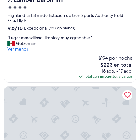
d
k
Propiedad
i
de
Highland, a 1.8 mi de Estación de tren Sports Authority Field -
n
4.0
Mile High
d
estrellas
9.6
9.6/10
Excepcional
(227 opiniones)
.
de
P
“
“Lugar maravilloso, limpio y muy agradable ”
10,
a
L
Getzemani
Excepcional,
r
u
Ver menos
(227
k
g
opiniones)
i
$194 por noche
a
n
El
$223 en total
r
g
precio
16 ago. - 17 ago.
m
w
actual
Total con impuestos y cargos
a
a
es
r
s
de
a
Patterson Inn
e
$223
v
a
i
s
l
y
l
.
o
T
s
h
o
e
,
b
l