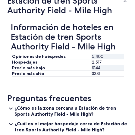
Estación de tren Sports
s
i
Authority Field - Mile High
c
o
,
Información de hoteles en
l
i
Estación de tren Sports
m
Authority Field - Mile High
p
i
o
Opiniones de huéspedes
5,400
,
Hospedajes
2,517
c
Precio más bajo
$144
a
Precio más alto
$381
m
a
c
o
Preguntas frecuentes
m
o
¿Cómo es la zona cercana a Estación de tren
d
Sports Authority Field - Mile High?
a
,
¿Cuál es el mejor hospedaje cerca de Estación de
i
tren Sports Authority Field - Mile High?
n