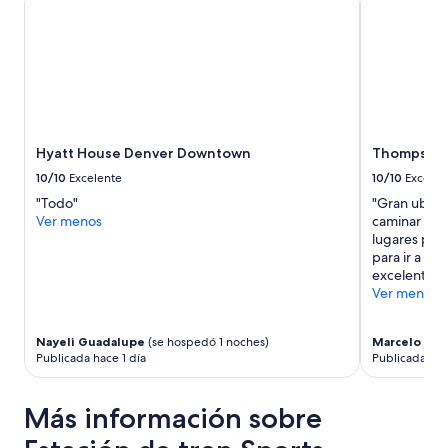
n
s
u
.
n
”
h
o
t
e
l
l
Hyatt House Denver Downtown
Thompson D
u
10/10
Excelente
10/10
Excelen
j
o
"Todo"
"Gran ubica
s
Ver menos
caminar e ir
o
lugares para
o
para ir a to
n
excelentes h
u
Ver menos
e
v
Nayeli Guadalupe
(se hospedó 1 noches)
Marcelo
(se 
o
Publicada hace 1 día
Publicada hac
,
e
s
Más información sobre
b
á