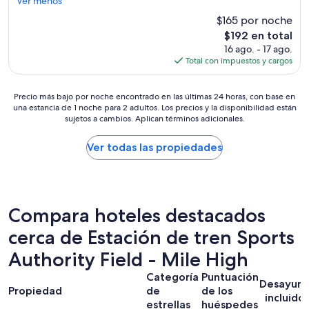
n
Ver menos
o
e
h
n
$165 por noche
”
o
v
El
$192 en total
t
e
precio
16 ago. - 17 ago.
e
n
actual
Total con impuestos y cargos
l
i
es
p
e
de
r
n
Precio
$192
Precio más bajo por noche encontrado en las últimas 24 horas, con base en
a
t
una estancia de 1 noche para 2 adultos. Los precios y la disponibilidad están
más
c
t
sujetos a cambios. Aplican términos adicionales.
bajo
t
o
por
i
D
noche
Ver todas las propiedades
c
e
encontrado
o
n
en
p
v
las
a
e
últimas
r
r
24
Compara hoteles destacados
a
a
horas,
e
t
cerca de Estación de tren Sports
con
s
t
base
t
Authority Field - Mile High
r
en
a
a
una
r
Categoría
Puntuación
c
estancia
Desayun
c
Propiedad
de
de los
t
de
incluido
e
estrellas
huéspedes
i
1