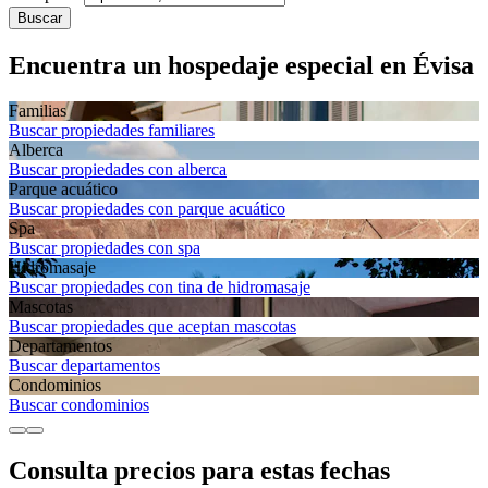
Buscar
Encuentra un hospedaje especial en Évisa
Familias
Buscar propiedades familiares
Alberca
Buscar propiedades con alberca
Parque acuático
Buscar propiedades con parque acuático
Spa
Buscar propiedades con spa
Hidromasaje
Buscar propiedades con tina de hidromasaje
Mascotas
Buscar propiedades que aceptan mascotas
Departa­mentos
Buscar departamentos
Condominios
Buscar condominios
Consulta precios para estas fechas