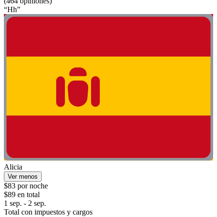
(464 opiniones)
“Hh”
Alicia
Ver menos
$83 por noche
$89 en total
1 sep. - 2 sep.
Total con impuestos y cargos