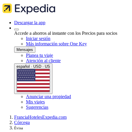
Descargar la app
Accede a ahorros al instante con los Precios para socios
Iniciar sesión
Más información sobre One Key
Mensajes
Planea tu viaje
Atención al cliente
español · USD · US
Anunciar una propiedad
Mis viajes
Sugerencias
Francia
Hoteles
Expedia.com
Córcega
Évisa