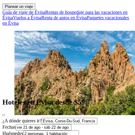
Planear un viaje
Guía de viaje de Évisa
Rentas de hospedaje para las vacaciones en
Évisa
Vuelos a Évisa
Renta de autos en Évisa
Paquetes vacacionales
en Évisa
Hoteles en Évisa desde $59
¿A dónde quieres ir?
Fechas
Huéspedes