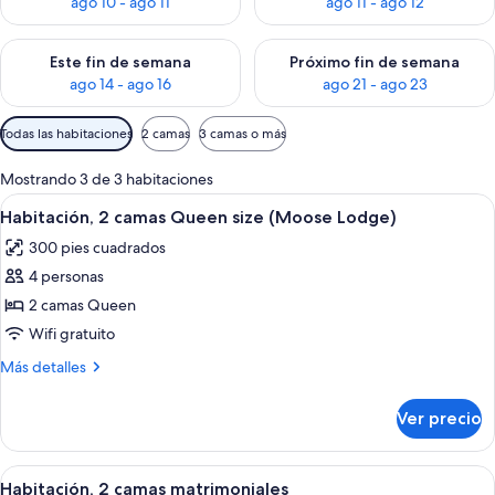
ago 10 - ago 11
ago 11 - ago 12
Consulta la disponibilidad para este fin de semana ago 14 - ag
Consulta la disponibilidad pa
Este fin de semana
Próximo fin de semana
ago 14 - ago 16
ago 21 - ago 23
Filtros
Todas las habitaciones
2 camas
3 camas o más
disponibles
para
Mostrando 3 de 3 habitaciones
las
Abrir
Habitación de hotel con dos camas, un 
9
Habitación, 2 camas Queen size (Moose Lodge)
habitaciones
todas
300 pies cuadrados
las
4 personas
fotos
de
2 camas Queen
Habitación,
Wifi gratuito
2
Más
Más detalles
camas
detalles
Queen
sobre
Ver precio
Habitación,
size
2
(Moose
camas
Abrir
Habitación de hotel con dos camas, ven
Lodge)
9
Queen
Habitación, 2 camas matrimoniales