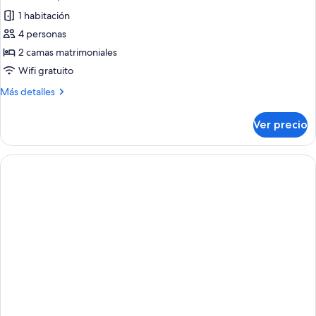
todas
size
1 habitación
(Moose
las
Lodge)
4 personas
fotos
de
2 camas matrimoniales
Habitación,
Wifi gratuito
2
Más
Más detalles
camas
detalles
matrimoniales
sobre
Ver precio
Habitación,
2
camas
matrimoniales