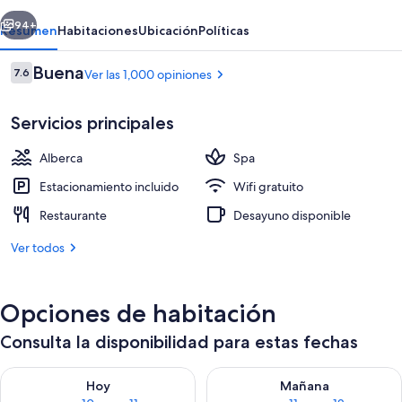
Resort
erior
Siguiente
94+
Resumen
Habitaciones
Ubicación
Políticas
Opiniones
Buena
7.6
Ver las 1,000 opiniones
7.6 de 10,
Servicios principales
Alberca
Spa
Estacionamiento incluido
Wifi gratuito
Restaurante
Desayuno disponible
Servicio de la propiedad
Ver todos
Opciones de habitación
Consulta la disponibilidad para estas fechas
Consulta la disponibilidad para hoy ago 10 - ago 11
Consulta la disponibilidad par
Hoy
Mañana