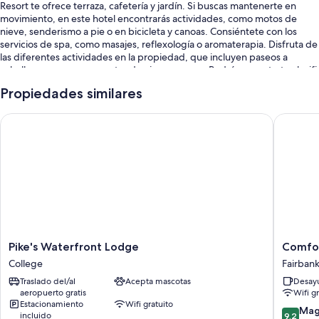
Resort te ofrece terraza, cafetería y jardín. Si buscas mantenerte en
movimiento, en este hotel encontrarás actividades, como motos de
nieve, senderismo a pie o en bicicleta y canoas. Consiéntete con los
servicios de spa, como masajes, reflexología o aromaterapia. Disfruta de
las diferentes actividades en la propiedad, que incluyen paseos a
caballo, paseos con raquetas de nieve y pesca. Podrás conectarte al wifi
gratis en las habitaciones con 25+ Mbps de velocidad y encontrarás
Propiedades similares
diversos servicios, como área de juegos infantiles and lavandería.
Estos son algunos servicios adicionales:
Pike's Waterfront Lodge
Comfort 
Alberca techada y alberca al aire libre con camastros
Estacionamiento gratis
Desayuno a la carta (con cargo), renta de bicicletas y estación de
carga para vehículos eléctricos
No se permite fumar en la propiedad, recepción disponible las 24
horas y resguardo de equipaje
Pike's
Comfort
Pike's Waterfront Lodge
Comfor
Características de la habitación
Waterfront
Inn
College
Fairban
Sus 80 habitaciones incluyen servicios como wifi gratis.
Lodge
Fairbank
Traslado del/al
Acepta mascotas
Desayu
College
Fairbank
Otros de los servicios que también encontrarás en las habitaciones son:
aeropuerto gratis
Wifi g
Estacionamiento
Wifi gratuito
9.2
Mag
Calefacción y ventiladores de techo
incluido
9.2