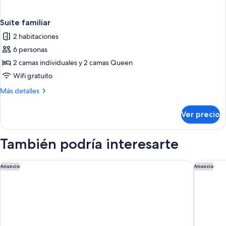
Suite familiar
2 habitaciones
6 personas
2 camas individuales y 2 camas Queen
Wifi gratuito
Más
Más detalles
detalles
sobre
Ver precio
Suite
familiar
También podría interesarte
Aspen Suites Hotel Fairbanks
Candlewo
Anuncio
Anuncio