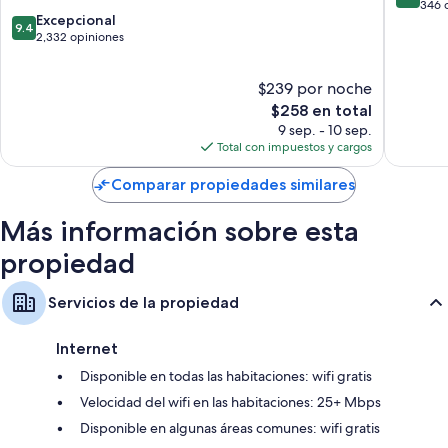
de
346 
Secadoras de cabello y shampoo
9.4
Excepcional
10,
9.4
de
2,332 opiniones
Magnífi
Televisiones de pantalla plana de 40 pulgadas con canales vía
10,
346
satélite
Excepcional,
opinion
$239 por noche
Cafeteras y servicio de limpieza diario
2,332
opiniones
El
$258 en total
precio
9 sep. - 10 sep.
actual
Total con impuestos y cargos
es
de
Comparar propiedades similares
$258
Más información sobre esta
propiedad
Servicios de la propiedad
Internet
Disponible en todas las habitaciones: wifi gratis
Velocidad del wifi en las habitaciones: 25+ Mbps
Disponible en algunas áreas comunes: wifi gratis