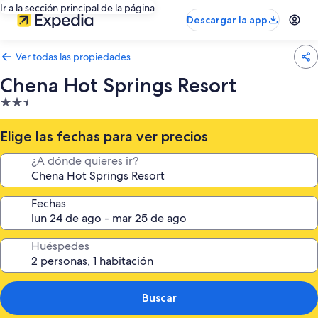
Ir a la sección principal de la página
Descargar la app
Ver todas las propiedades
Chena Hot Springs Resort
Propiedad
de
2.5
Elige las fechas para ver precios
estrellas
¿A dónde quieres ir?
Fechas
Huéspedes
Buscar