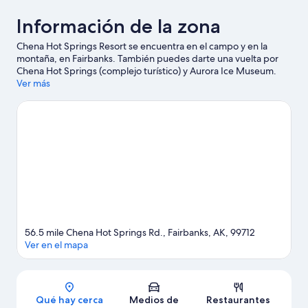
Información de la zona
Chena Hot Springs Resort se encuentra en el campo y en la
montaña, en Fairbanks. También puedes darte una vuelta por
Chena Hot Springs (complejo turístico) y Aurora Ice Museum.
Encontrarás muchas opciones para disfrutar del agua con
Ver más
actividades como rafting.
Visita nuestra guía de Fairbanks
56.5 mile Chena Hot Springs Rd., Fairbanks, AK, 99712
Ver en el mapa
Sección del mapa
Qué hay cerca
Medios de
Restaurantes