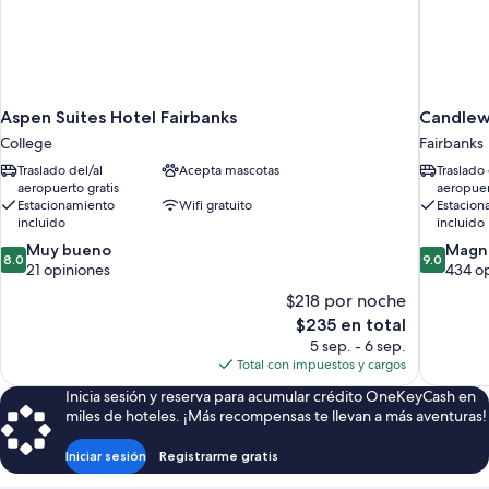
Aspen Suites Hotel Fairbanks
Candlew
College
Fairbanks
Traslado del/al
Acepta mascotas
Traslado 
aeropuerto gratis
aeropuer
Estacionamiento
Wifi gratuito
Estacion
incluido
incluido
8.0
9.0
Muy bueno
Magní
8.0
9.0
de
de
21 opiniones
434 o
10,
10,
$218 por noche
Muy
Magnífico
El
$235 en total
bueno,
434
precio
5 sep. - 6 sep.
21
opiniones
actual
Total con impuestos y cargos
opiniones
es
Inicia sesión y reserva para acumular crédito OneKeyCash en
de
miles de hoteles. ¡Más recompensas te llevan a más aventuras!
$235
Iniciar sesión
Registrarme gratis