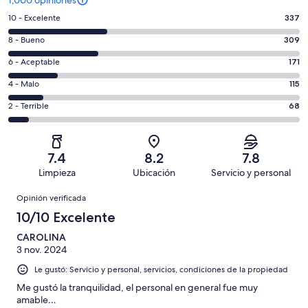
Puntuación
10 - Excelente
337
de
Puntuación
8 - Bueno
309
10,
de
es
Puntuación
6 - Aceptable
171
8,
decir,
de
es
Puntuación
4 - Malo
115
Excelente.
6,
decir,
de
Basada
es
Puntuación
2 - Terrible
68
Bueno.
4,
en
decir,
de
Basada
es
337
Aceptable.
2,
en
decir,
de
Basada
es
309
Malo.
7.4
8.2
7.8
1000
en
decir,
de
Basada
Limpieza
Ubicación
Servicio y personal
opiniones
171
Terrible.
1000
en
Opiniones
de
Basada
opiniones
Opinión verificada
115
1000
en
de
10/10 Excelente
opiniones
68
1000
de
CAROLINA
opiniones
3 nov. 2024
1000
opiniones
Le gustó: Servicio y personal, servicios, condiciones de la propiedad
Me gustó la tranquilidad, el personal en general fue muy
amable…