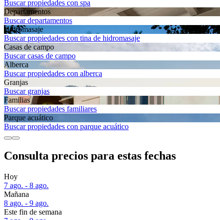
Buscar propiedades con spa
Departa­mentos
Buscar departamentos
Hidromasaje
Buscar propiedades con tina de hidromasaje
Casas de campo
Buscar casas de campo
Alberca
Buscar propiedades con alberca
Granjas
Buscar granjas
Familias
Buscar propiedades familiares
Parque acuático
Buscar propiedades con parque acuático
Consulta precios para estas fechas
Hoy
7 ago. - 8 ago.
Mañana
8 ago. - 9 ago.
Este fin de semana