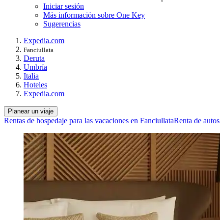
Iniciar sesión
Más información sobre One Key
Sugerencias
Expedia.com
Fanciullata
Deruta
Umbría
Italia
Hoteles
Expedia.com
Planear un viaje
Rentas de hospedaje para las vacaciones en Fanciullata
Renta de autos