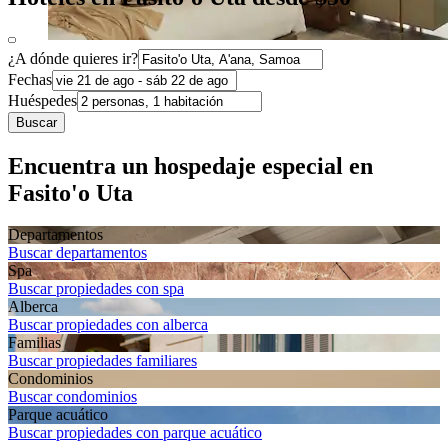
¿A dónde quieres ir?
Fechas
Huéspedes
Buscar
Encuentra un hospedaje especial en
Fasito'o Uta
Departa­mentos
Buscar departamentos
Spa
Buscar propiedades con spa
Alberca
Buscar propiedades con alberca
Familias
Buscar propiedades familiares
Condominios
Buscar condominios
Parque acuático
Buscar propiedades con parque acuático