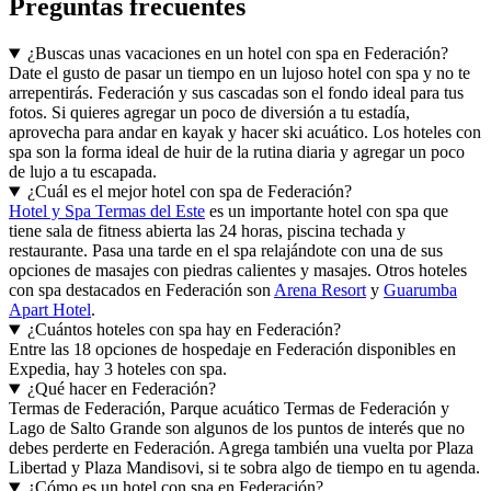
Preguntas frecuentes
¿Buscas unas vacaciones en un hotel con spa en Federación?
Date el gusto de pasar un tiempo en un lujoso hotel con spa y no te
arrepentirás. Federación y sus cascadas son el fondo ideal para tus
fotos. Si quieres agregar un poco de diversión a tu estadía,
aprovecha para andar en kayak y hacer ski acuático. Los hoteles con
spa son la forma ideal de huir de la rutina diaria y agregar un poco
de lujo a tu escapada.
¿Cuál es el mejor hotel con spa de Federación?
Hotel y Spa Termas del Este
es un importante hotel con spa que
tiene sala de fitness abierta las 24 horas, piscina techada y
restaurante. Pasa una tarde en el spa relajándote con una de sus
opciones de masajes con piedras calientes y masajes. Otros hoteles
con spa destacados en Federación son
Arena Resort
y
Guarumba
Apart Hotel
.
¿Cuántos hoteles con spa hay en Federación?
Entre las 18 opciones de hospedaje en Federación disponibles en
Expedia, hay 3 hoteles con spa.
¿Qué hacer en Federación?
Termas de Federación, Parque acuático Termas de Federación y
Lago de Salto Grande son algunos de los puntos de interés que no
debes perderte en Federación. Agrega también una vuelta por Plaza
Libertad y Plaza Mandisovi, si te sobra algo de tiempo en tu agenda.
¿Cómo es un hotel con spa en Federación?