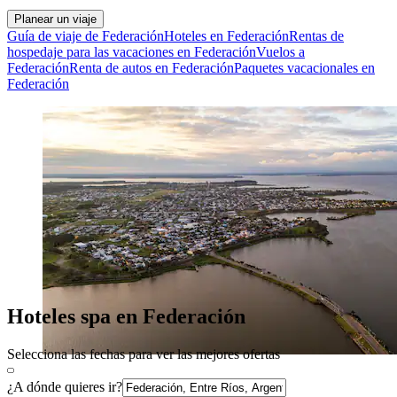
Planear un viaje
Guía de viaje de Federación
Hoteles en Federación
Rentas de
hospedaje para las vacaciones en Federación
Vuelos a
Federación
Renta de autos en Federación
Paquetes vacacionales en
Federación
Hoteles spa en Federación
Selecciona las fechas para ver las mejores ofertas
¿A dónde quieres ir?