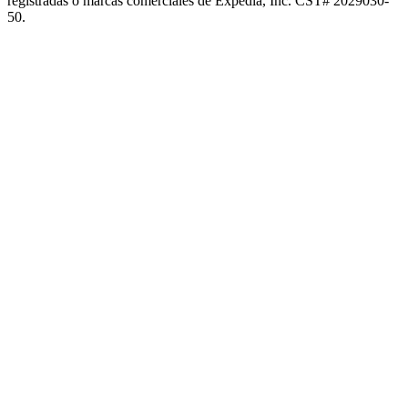
registradas o marcas comerciales de Expedia, Inc. CST# 2029030-
50.