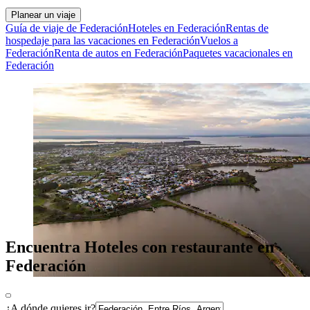
Planear un viaje
Guía de viaje de Federación
Hoteles en Federación
Rentas de
hospedaje para las vacaciones en Federación
Vuelos a
Federación
Renta de autos en Federación
Paquetes vacacionales en
Federación
Encuentra Hoteles con restaurante en
Federación
¿A dónde quieres ir?