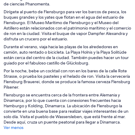
de ciencias Phanomenta.
Dirígete al puerto de Flensburgo para ver los barcos de pesca, los
buques grandes y los yates que flotan en el agua del estuario de
Flensburgo. El Museo Marítimo de Flensburgo y el Museo del
Astillero están relacionados con el patrimonio marítimo y el comercio
de ron en la ciudad. Visita el buque de vapor Dampfer Alexandra y
disfruta un crucero por el estuario.
Durante el verano, viaja hacia las playas de los alrededores en
camión, auto rentado o bicicleta. La Playa Holnis y la Playa Solitüde
están cerca del centro de la ciudad. También puedes hacer un tour
guiado por el fabuloso castillo de Glücksburg.
Por la noche, bebe un cocktail con ron en los bares de la calle Rote
Strasse, o prueba los pasteles y el helado de ron. Visita la cervecería
Flensburg Brauerei, donde se produce la famosa cerveza Flensburg
Pilsener.
Flensburgo se encuentra cerca de la frontera entre Alemania y
Dinamarca, por lo que cuenta con conexiones frecuentes hacia
Hamburgo y Kolding, Dinamarca. La ubicación de Flensburgo la
convierte en una buena base para realizar viajes interesantes de un
solo día. Visita el pueblo de Wassersleben, que está frente al mar.
Desde aquí, cruza un puente peatonal para llegar a Dinamarca.
Ver menos