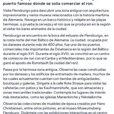
puerto famoso donde se solía comerciar el ron.
Visita Flensburgo para descubrir una zona antigua con arquitectura
impresionante y varios museos relacionados con la historia marítima
de Alemania. Navega en un barco histórico y relájate en las playas
hermosas, o prueba la cerveza y el ron que se producen en la región
al visitar los bares animados de la ciudad.
Flensburgo se encuentra en la boca del estuario de Flensburgo, en
la costa norte del mar Báltico de Alemania. La ciudad, ocupada por
los daneses durante más de 400 años, fue uno de los puertos
comerciales más importantes de Dinamarca en la región del Báltico
durante el siglo XVI. Durante el siglo XVIII, se convirtió en un centro
de comercio de ron con el Caribe y el Mediterráneo, por lo que se
ganó el apodo de Rumstasdt (la ciudad del ron).
Pasea por la hermosa zona antigua. Observa las casas construidas
por los daneses y los edificios de entramado de madera, muchos de
los cuales actualmente cuentan con tiendas de antigüedades,
boutiques y galerías. Dirígete a la calle Rote Strasse para visitar las
cafeterías con patios y las Kaufmannshofe, que son almacenes y
zonas mercantiles tradicionales. Contempla los lugares de interés
más destacados, como las iglesias Marienkirche y Nikolaikirche.
Observa las colecciones de muebles de época creados por Hans
Christiansen, entre otros pintores, en el museo Museumsberg
Flensburg. Diviértete con las exhibiciones interactivas en el centro