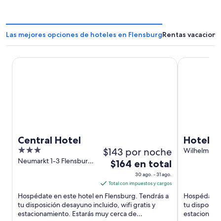
Las mejores opciones de hoteles en Flensburg
Rentas vacaciona
Central Hotel
Hotel am Fj
Central Hotel
Hotel a
3
$143 por noche
Wilhelmstr. 
SH
out
Neumarkt 1-3 Flensburg
El
$164 en total
SH
of
precio
30 ago. - 31 ago.
5
es
Total con impuestos y cargos
de
Hospédate en este hotel en Flensburg. Tendrás a
Hospédate e
$164
tu disposición desayuno incluido, wifi gratis y
tu disposici
estacionamiento. Estarás muy cerca de
en
estacionami