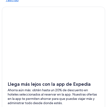
Hoteles de senderismo en Distrito de Frisia
Septentrional
Kollund
Hoteles en Distrito de Frisia Septentrional
Casas de campo en Distrito de Frisia Septentrional
Apartamentos en Distrito de Frisia Septentrional
Hoteles en Wees
Casas flotantes en Holm
Hoteles en Amt Schafflund
Hoteles en Enge-Sande
Moteles en Enge-Sande
Hoteles en Bredstedt
Hoteles en Ahrensberg
Llega más lejos con la app de Expedia
Hoteles en Thumby
Ahorra aún más: obtén hasta un 20% de descuento en
Hoteles 4 estrellas en Gelting
hoteles seleccionados al reservar en la app. Nuestras ofertas
en la app te permiten ahorrar para que puedas viajar más y
Hoteles en Gelting
administrar todo desde donde estés.