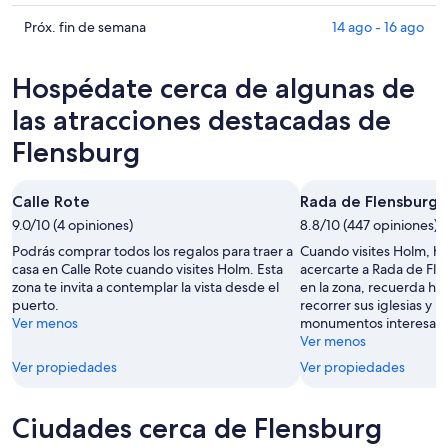
Flensburg
precios
para
en
Consultar
Próx. fin de semana
14 ago - 16 ago
hoy,
Flensburg
precios
8
para
en
Hospédate cerca de algunas de
ago
mañana
Flensburg
-
por
para
las atracciones destacadas de
9
la
el
Flensburg
ago
noche,
próximo
9
fin
ago
de
Calle Rote
Rada de Flensburg
-
semana,
9.0/10 (4 opiniones)
8.8/10 (447 opiniones)
10
14
Podrás comprar todos los regalos para traer a
Cuando visites Holm, h
ago
ago
casa en Calle Rote cuando visites Holm. Esta
acercarte a Rada de Fl
-
zona te invita a contemplar la vista desde el
en la zona, recuerda ha
16
puerto.
recorrer sus iglesias y 
ago
Ver menos
monumentos interesant
Ver menos
Ver propiedades
Ver propiedades
Ciudades cerca de Flensburg