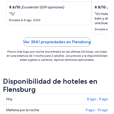
atracciones como Rada de ...
el bar y la a
total
por
8.6
/
10
¡Excelente! (639 opiniones)
8.8
/
10
¡Exce
noche
"Ty"
"Un hotel ce
del
bien y el d
Enviada el 8 ago. 2026
30
una buena o
ago
Enviada el 23
al
31
Ver 3541 propiedades en Flensburg
ago
Precio más bajo por noche encontrado en las últimas 24 horas, con base
en una estancia de 1 noche para 2 adultos. Los precios y la disponibilidad
están sujetos a cambios. Aplican términos adicionales.
Disponibilidad de hoteles en
Flensburg
Consultar
Hoy
8 ago - 9 ago
precios
en
Consultar
Mañana por la noche
9 ago - 10 ago