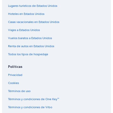
Hoteles de Best Western en Langstedt
Lugares turísticos de Estados Unidos
Hoteles en Maasholm
Hoteles en Estados Unidos
Hoteles en Norstedt
Casas vacacionales en Estados Unidos
Hoteles en Jagel
Viajes a Estados Unidos
Hoteles en Fahrdorf
Vuelos baratos a Estados Unidos
Hoteles en Klint
Renta de autos en Estados Unidos
Hoteles en Ockholm
Hoteles en Holnis
Todos los tipos de hospedaje
Hoteles 3 estrellas en Mittelangeln
Políticas
Privacidad
Cookies
Términos de uso
Términos y condiciones de One Key™
Términos y condiciones de Vrbo