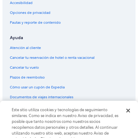
Accesibilidad
Opciones de privacidad
Pautas y reporte de contenido
Ayuda
Atención al cliente
Cancelar tu reservación de hotel o renta vacacional
Cancelar tu vuelo
Plazos de reembolso
Cómo usar un cupón de Expedia
Documentos de viajes internacionales
Este sitio utiliza cookies y tecnologías de seguimiento
© 2026 Expedia, Inc., una empresa de Expedia Group. Todos los
derechos reservados. Expedia y el logo de Expedia son marcas
similares. Como se indica en nuestro Aviso de privacidad, es
registradas o marcas comerciales de Expedia, Inc. CST# 2029030-50.
posible que tanto nosotros como nuestros socios
recopilemos datos personales y otros detalles. Al continuar
utilizando nuestro sitio web, aceptas nuestro Aviso de