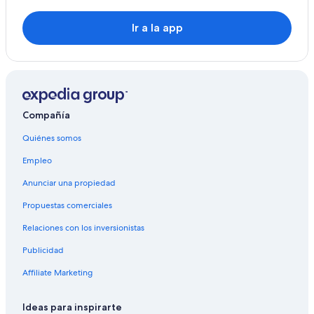
Hoteles en Boren
Hoteles en Tarp
Ir a la app
Hoteles en Pommerby
Hoteles en Brebel
Hoteles en Esmark
Hoteles en Silberstedt
Compañía
Moteles en Husby
Quiénes somos
Hoteles en Kronsgaard
Empleo
Apart-Hoteles en Geltinger Bucht
Anunciar una propiedad
Hoteles en Ulsnis
Propuestas comerciales
Hoteles en Bordelum
Relaciones con los inversionistas
Hoteles en Husum
Publicidad
Hostales en Estación de tren Rieseby
Affiliate Marketing
Hoteles en Dannewerk
Hoteles en Juebek
Ideas para inspirarte