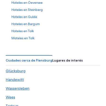
Hoteles en Oeversee
Hoteles en Steinberg
Hoteles en Gulde
Hoteles en Bargum
Hoteles en Tolk
Moteles en Tolk
Hoteles en Handewitt
Hoteles en Langballig
Apart-Hoteles en Süderbrarup
Ciudades cerca de Flensburg
Lugares de interés
Hoteles en Olpenitz
Glücksburg
Hoteles familiares en Glücksburg
Handewitt
Hoteles en Glücksburg
Hoteles en Süderfahrenstedt
Wassersleben
Villas en Meyn
Wees
Hoteles en Gammelby
Tastrup