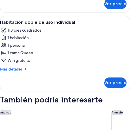
sobre
Ver precio
Habitación
triple
Abrir
Minibar, caja de seguridad en la habita
5
Habitación doble de uso individual
todas
118 pies cuadrados
las
1 habitación
fotos
de
1 persona
Habitación
1 cama Queen
doble
Wifi gratuito
de
Más
Más detalles
uso
detalles
individual
sobre
Ver precio
Habitación
doble
de
También podría interesarte
uso
individual
Hotel Santa Maria Novella
Hotel L'
Anuncio
Anuncio