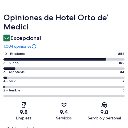
Opiniones
Opiniones de Hotel Orto de’
Medici
Excepcional
9.6
1,004 opiniones
Puntuación
10 - Excelente
856
de
Puntuación
8 - Bueno
102
10,
de
es
Puntuación
6 - Aceptable
34
8,
decir,
de
es
Puntuación
4 - Malo
7
Excelente.
6,
decir,
de
Basada
es
Puntuación
2 - Terrible
5
Bueno.
4,
en
decir,
de
Basada
es
856
Aceptable.
2,
en
decir,
de
Basada
es
102
Malo.
9.8
9.4
9.8
1004
en
decir,
de
Basada
Limpieza
Servicios
Servicio y personal
opiniones
34
Terrible.
1004
en
Opiniones
de
Basada