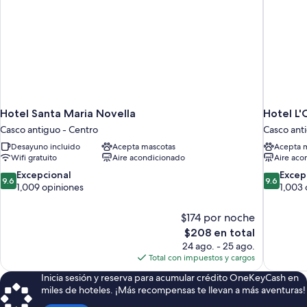
Hotel Santa Maria Novella
Hotel L'
Casco antiguo - Centro
Casco ant
Desayuno incluido
Acepta mascotas
Acepta 
Wifi gratuito
Aire acondicionado
Aire aco
9.6
9.6
Excepcional
Excep
9.6
9.6
de
de
1,009 opiniones
1,003 
10,
10,
Excepcional,
Excepcion
$174 por noche
1,009
1,003
El
$208 en total
opiniones
opiniones
precio
24 ago. - 25 ago.
actual
Total con impuestos y cargos
es
Inicia sesión y reserva para acumular crédito OneKeyCash en
de
miles de hoteles. ¡Más recompensas te llevan a más aventuras!
$208