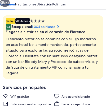
84+
Resumen
Habitaciones
Ubicación
Políticas
Propiedad
De lujo
VIP Access
de
Excepcional
1,004 opiniones
9.6
4.0
Elegancia histórica en el corazón de Florence
estrellas
El encanto histórico se combina con el lujo moderno
en este hotel bellamente mantenido, perfectamente
situado para explorar las atracciones icónicas de
Jardín
Florencia. Deléitate con un suntuoso desayuno buffet
con un bar Bloody Mary y Prosecco de autoservicio, y
disfruta de un tratamiento VIP con champán a tu
llegada.
Servicios principales
Wifi gratuito
Aire acondicionado
Estacionamiento disponible
Servicios ejecutivos