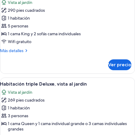
Vista al jardín
las
290 pies cuadrados
fotos
de
1 habitación
Suite
5 personas
junior,
1 cama King y 2 sofás cama individuales
vista
Wifi gratuito
al
Más
Más detalles
jardín
detalles
sobre
Ver precio
Suite
junior,
vista
Abrir
Habitación de hotel moderna con una c
12
al
Habitación triple Deluxe, vista al jardín
todas
jardín
Vista al jardín
las
269 pies cuadrados
fotos
de
1 habitación
Habitación
3 personas
triple
1 cama Queen y 1 cama individual grande o 3 camas individuales
Deluxe,
grandes