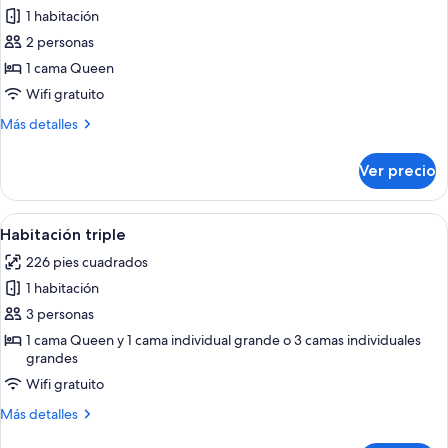
fotos
1 habitación
de
2 personas
Habitación
estándar
1 cama Queen
con
Wifi gratuito
1
Más
Más detalles
cama
detalles
matrimonial
sobre
Ver precio
Habitación
o
estándar
2
con
Abrir
Una habitación de hotel moderna con u
individuales
5
1
Habitación triple
todas
cama
226 pies cuadrados
matrimonial
las
o
1 habitación
fotos
2
de
3 personas
individuales
Habitación
1 cama Queen y 1 cama individual grande o 3 camas individuales
grandes
triple
Wifi gratuito
Más
Más detalles
detalles