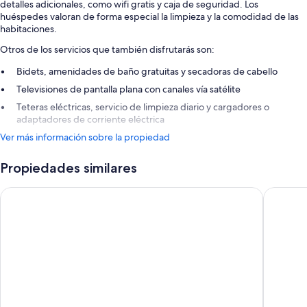
detalles adicionales, como wifi gratis y caja de seguridad. Los
huéspedes valoran de forma especial la limpieza y la comodidad de las
habitaciones.
Otros de los servicios que también disfrutarás son:
Bidets, amenidades de baño gratuitas y secadoras de cabello
Televisiones de pantalla plana con canales vía satélite
Teteras eléctricas, servicio de limpieza diario y cargadores o
adaptadores de corriente eléctrica
Ver más información sobre la propiedad
Propiedades similares
25hours Hotel Florence Piazza San Paolino
Hotel H