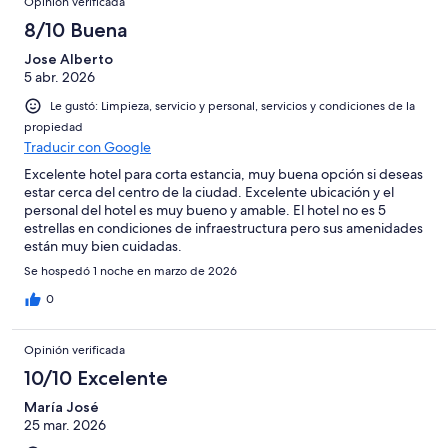
opiniones
Opinión verificada
7
1004
en
de
8/10 Buena
opiniones
5
1004
de
Jose Alberto
opiniones
5 abr. 2026
1004
opiniones
Le gustó: Limpieza, servicio y personal, servicios y condiciones de la
propiedad
Traducir con Google
Excelente hotel para corta estancia, muy buena opción si deseas
estar cerca del centro de la ciudad. Excelente ubicación y el
personal del hotel es muy bueno y amable. El hotel no es 5
estrellas en condiciones de infraestructura pero sus amenidades
están muy bien cuidadas.
Se hospedó 1 noche en marzo de 2026
0
Opinión verificada
10/10 Excelente
María José
25 mar. 2026