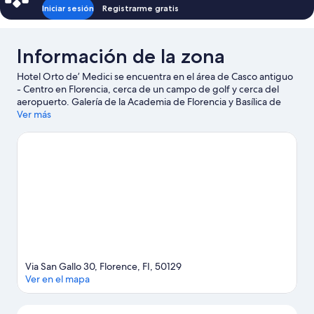
Iniciar sesión
Registrarme gratis
Información de la zona
Hotel Orto de’ Medici se encuentra en el área de Casco antiguo
- Centro en Florencia, cerca de un campo de golf y cerca del
aeropuerto. Galería de la Academia de Florencia y Basílica de
Santa María Novella son lugares culturales destacados, y
Ver más
algunos de los puntos de interés más importantes de la zona
incluyen Catedral de Santa María del Fiore y Ponte Vecchio.
¿Quieres asistir a un evento o partido mientras estás en la
ciudad? Consulta el calendario de Eadio Artemio Franchi o
Coverciano. A los huéspedes les encanta la ubicación de este
hotel por sus atractivos turísticos.
Visita nuestra guía de
Florencia
Via San Gallo 30, Florence, FI, 50129
Ver en el mapa