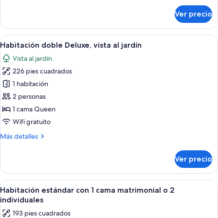
sobre
Ver precio
Habitación
superior,
balcón
Abrir
Habitación de hotel con cama, escritori
15
Habitación doble Deluxe, vista al jardín
todas
Vista al jardín
las
226 pies cuadrados
fotos
de
1 habitación
Habitación
2 personas
doble
1 cama Queen
Deluxe,
Wifi gratuito
vista
Más
Más detalles
al
detalles
jardín
sobre
Ver precio
Habitación
doble
Deluxe,
Abrir
Una habitación de hotel con cama, mesi
6
vista
Habitación estándar con 1 cama matrimonial o 2
todas
al
individuales
jardín
las
193 pies cuadrados