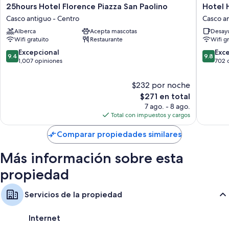
25hours
Hotel
25hours Hotel Florence Piazza San Paolino
Hotel 
Hotel
Horto
Casco antiguo - Centro
Casco an
Florence
Conven
Alberca
Acepta mascotas
Desayu
Piazza
Casco
Wifi gratuito
Restaurante
Wifi g
San
antiguo
Paolino
-
9.4
9.8
Excepcional
Exc
9.4
9.8
Casco
Centro
de
de
1,007 opiniones
702 
antiguo
10,
10,
-
Excepcional,
Excepcio
$232 por noche
Centro
1,007
702
El
$271 en total
opiniones
opinion
precio
7 ago. - 8 ago.
actual
Total con impuestos y cargos
es
de
Comparar propiedades similares
$271
Más información sobre esta
propiedad
Servicios de la propiedad
Internet