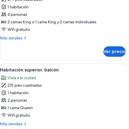
las
1 habitación
fotos
de
4 personas
Habitación
2 camas King o 1 cama King y 2 camas individuales
cuádruple
Wifi gratuito
Más
Más detalles
detalles
sobre
Ver precio
Habitación
cuádruple
Abrir
Habitación superior, balcón | Minibar, 
7
Habitación superior, balcón
todas
Vista a la ciudad
las
215 pies cuadrados
fotos
de
1 habitación
Habitación
2 personas
superior,
1 cama Queen
balcón
Wifi gratuito
Más
Más detalles
detalles