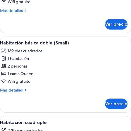
vista
Wifi gratuito
al
Más
Más detalles
jardín
detalles
sobre
Ver precio
Habitación
triple
Deluxe,
Abrir
Minibar, caja de seguridad en la habita
4
vista
Habitación básica doble (Small)
todas
al
139 pies cuadrados
jardín
las
1 habitación
fotos
de
2 personas
Habitación
1 cama Queen
básica
Wifi gratuito
doble
Más
Más detalles
(Small)
detalles
sobre
Ver precio
Habitación
básica
doble
Abrir
Habitación de hotel con dos camas, un 
7
(Small)
Habitación cuádruple
todas
279 pies cuadrados