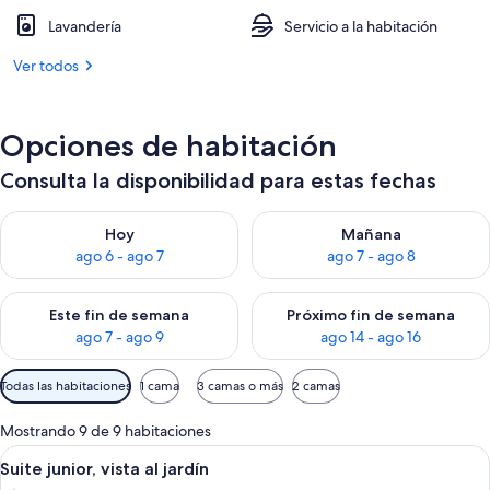
Lavandería
Servicio a la habitación
Ver todos
Opciones de habitación
Consulta la disponibilidad para estas fechas
Consulta la disponibilidad para hoy ago 6 - ago 7
Consulta la disponibilidad pa
Hoy
Mañana
ago 6 - ago 7
ago 7 - ago 8
Consulta la disponibilidad para este fin de semana ago 7 - ag
Consulta la disponibilidad par
Este fin de semana
Próximo fin de semana
ago 7 - ago 9
ago 14 - ago 16
Filtros
Todas las habitaciones
1 cama
3 camas o más
2 camas
disponibles
para
Mostrando 9 de 9 habitaciones
las
Abrir
Una habitación de hotel con cama, escri
10
Suite junior, vista al jardín
habitaciones
todas