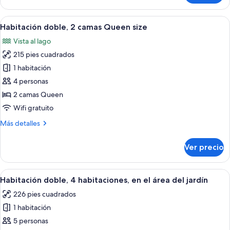
1
cama
Abrir
Una habitación con dos camas, una me
5
Queen
Habitación doble, 2 camas Queen size
todas
size
Vista al lago
las
215 pies cuadrados
fotos
de
1 habitación
Habitación
4 personas
doble,
2 camas Queen
2
Wifi gratuito
camas
Más
Más detalles
Queen
detalles
size
sobre
Ver precio
Habitación
doble,
2
Abrir
Habitación de hotel con dos camas, c
4
camas
Habitación doble, 4 habitaciones, en el área del jardín
todas
Queen
226 pies cuadrados
size
las
1 habitación
fotos
de
5 personas