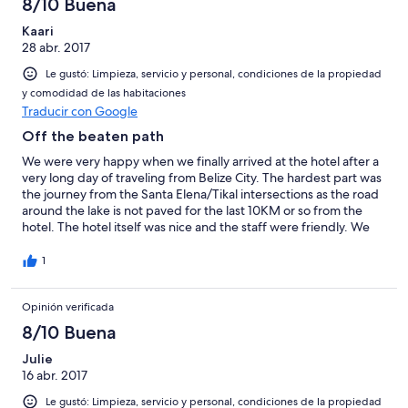
8/10 Buena
Kaari
28 abr. 2017
Le gustó: Limpieza, servicio y personal, condiciones de la propiedad
y comodidad de las habitaciones
Traducir con Google
Off the beaten path
We were very happy when we finally arrived at the hotel after a
very long day of traveling from Belize City. The hardest part was
the journey from the Santa Elena/Tikal intersections as the road
around the lake is not paved for the last 10KM or so from the
hotel. The hotel itself was nice and the staff were friendly. We
were able to play at the pool and grab food at the hotel
restaurant. The servers were there to cater to you but the
1
service, over all was slow (not enough people in the kitchen
perhaps). At breakfast in the morning we waited 20 minutes just
Opinión verificada
to get a menu and wait for someone to come out to
acknowledge that we were even there to eat. We took the hotel
8/10 Buena
shuttle to Tikal one morning. We were ready to leave the lobby
by 8am and arrived at the park at 10AM, due to traffic on Easter.
Julie
We spent from 10am-3:30pm in the park walking around and
16 abr. 2017
enjoying the sights. The hotel room itself was comfortable. Nice
Le gustó: Limpieza, servicio y personal, condiciones de la propiedad
pillows and linens,refrigerator, coffee maker. The shower had