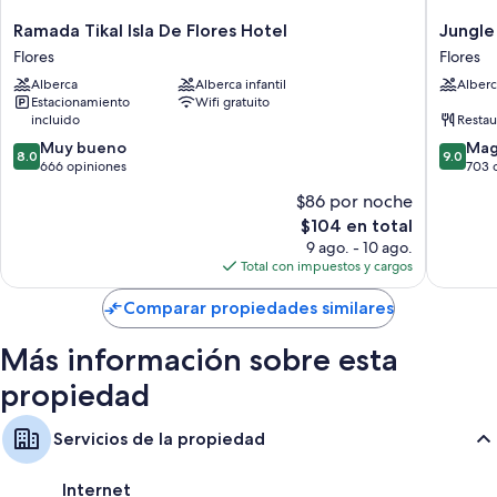
amenidades que incluyen aire acondicionado, además de algunos
detalles adicionales, como wifi gratis y caja de seguridad.
Ramada
Jungle
Ramada Tikal Isla De Flores Hotel
Jungle
Tikal
Lodge
Flores
Flores
Otros servicios que también encontrarás en las habitaciones incluyen:
Isla
Hotel
Alberca
Alberca infantil
Alberc
De
Flores
Baños con regaderas y secadoras de cabello
Estacionamiento
Wifi gratuito
Flores
incluido
Restau
Televisiones de pantalla plana con canales por cable
Hotel
8.0
9.0
Flores
Muy bueno
Mag
Armarios o clósets, cafeteras y servicio de limpieza diario
8.0
9.0
de
de
666 opiniones
703 
10,
10,
$86 por noche
Muy
Magnífi
El
$104 en total
bueno,
703
precio
666
opinion
9 ago. - 10 ago.
actual
opiniones
Total con impuestos y cargos
es
de
Comparar propiedades similares
$104
Más información sobre esta
propiedad
Servicios de la propiedad
Internet