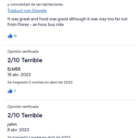
y comodidad de las habitaciones
soap and hot and cold water. The AC worked wonderfully and
Traducir con Google
we had a beautiful view of the lake out back.
It was great and food was good although it was way too far out
from Flores - an hour bus ride
0
Opinión verificada
2/10 Terrible
ELMER
18 abr. 2022
Se hospedó 3 noches en abril de 2022
1
Opinión verificada
2/10 Terrible
john
8 abr. 2023
Se hospedó 1 noche en abril de 2023