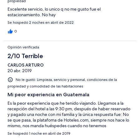
propiedad
Excelente servicio, lo unico q no me gusto fue el
estacionamiento. No hay
Se hospedó 2 noches en abril de 2022
0
Opinión verificada
2/10 Terrible
CARLOS ARTURO
20 abr. 2019
No le gustó: Limpieza, servicio y personal, condiciones de la
propiedad y comodidad de las habitaciones
Mi peor experiencia en Guatemala
Es la peor experiencia que he tenido viajando. Llegamos a la
recepción del hotel a las 9:30 pm, después de haber reservado
y pagado una noche con mi familia y la única respuesta fue: No
se que pasa, la platafoma de Hoteles.com, siempre nos hace lo
mismo, nos manda huéspedes cuando no tenemos
habitaciones, así que no podemos hacer nada no tenemos
Se hospedó 1 noche en abril de 2019
habitación. Hablen con ellos para que les devuelvan su plata. A