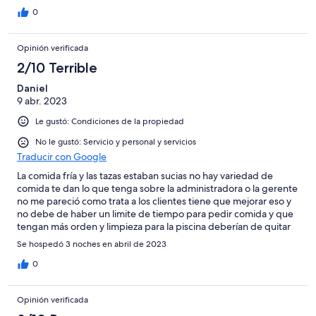
0
Opinión verificada
2/10 Terrible
Daniel
9 abr. 2023
Le gustó: Condiciones de la propiedad
No le gustó: Servicio y personal y servicios
Traducir con Google
La comida fría y las tazas estaban sucias no hay variedad de
comida te dan lo que tenga sobre la administradora o la gerente
no me pareció como trata a los clientes tiene que mejorar eso y
no debe de haber un limite de tiempo para pedir comida y que
tengan más orden y limpieza para la piscina deberían de quitar
el tiempo para meterse o para estar ahí por qué siempre nos
Se hospedó 3 noches en abril de 2023
decías que a tal hora está la piscina habilitada y en los días que
estuve ahí solo 1 día avía agua y los demás días no así que
0
mejoren eso por que es desagradable estar con esas molestias
Opinión verificada