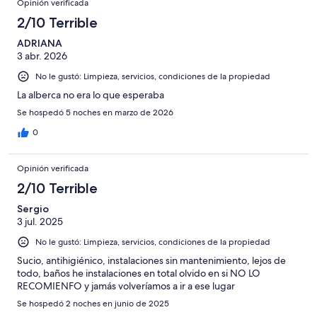
opiniones
Opinión verificada
2
16
en
de
2/10 Terrible
opiniones
8
16
de
ADRIANA
opiniones
3 abr. 2026
16
opiniones
No le gustó: Limpieza, servicios, condiciones de la propiedad
La alberca no era lo que esperaba
Se hospedó 5 noches en marzo de 2026
0
Opinión verificada
2/10 Terrible
Sergio
3 jul. 2025
No le gustó: Limpieza, servicios, condiciones de la propiedad
Sucio, antihigiénico, instalaciones sin mantenimiento, lejos de
todo, baños he instalaciones en total olvido en si NO LO
RECOMIENFO y jamás volveríamos a ir a ese lugar
Se hospedó 2 noches en junio de 2025