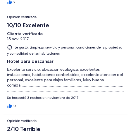
pesar de la amabilidad de la recepcionista fue evidente que
2
prefirieron revender la habitación y se quedaron con el que
había pagado mas. No importo que estuviéramos en el lugar
Opinión verificada
(lejos por cierto) en la noche y además con niños. Es posible que
al estar en un lugar muy turístico, siempre tengan clientes pero
10/10 Excelente
NO es justo jugar con la gente que confia en estas plataformas.
Cliente verificado
15 nov. 2017
Le gustó: Limpieza, servicio y personal, condiciones de la propiedad
y comodidad de las habitaciones
Hotel para descansar
Excelente servicio, ubicacion ecologica, excelentes
instalaciones, habitaciones confortables, excelente atencion del
personal, excelente para viajes familiares, Muy buena
comida........................................................................................
....................................................................................................
....................................................................................................
Se hospedó 3 noches en noviembre de 2017
....................................................................................................
....................................................................................................
0
.....
Opinión verificada
2/10 Terrible