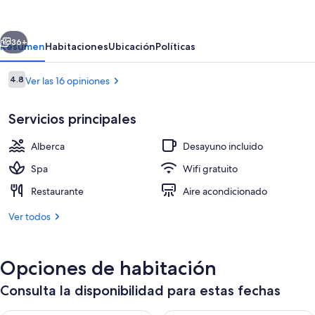
Ribiera
del
erior
Siguiente
Lago
36+
Resumen
Habitaciones
Ubicación
Políticas
Peten
Opiniones
4.8
Ver las 16 opiniones
Itza
4.8 de 10,
Servicios principales
Alberca
Desayuno incluido
Spa
Wifi gratuito
Restaurante
Aire acondicionado
Alberca al aire libre
Ver todos
Opciones de habitación
Consulta la disponibilidad para estas fechas