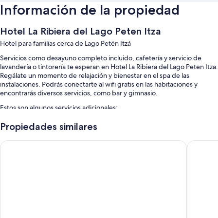
Información de la propiedad
Hotel La Ribiera del Lago Peten Itza
Hotel para familias cerca de Lago Petén Itzá
Servicios como desayuno completo incluido, cafetería y servicio de
lavandería o tintorería te esperan en Hotel La Ribiera del Lago Peten Itza.
Regálate un momento de relajación y bienestar en el spa de las
instalaciones. Podrás conectarte al wifi gratis en las habitaciones y
encontrarás diversos servicios, como bar y gimnasio.
Estos son algunos servicios adicionales:
Alberca al aire libre y chapoteadero
Propiedades similares
Cancha de tenis al aire libre, karaoke y asistencia para compra de
Ramada Tikal Isla De Flores Hotel
Jungle L
tours o entradas
Recepción disponible las 24 horas, tenis de mesa y mesa de billar
No se permite fumar en la propiedad, servicio de concierge y
futbolito
Características de la habitación
Todas las habitaciones de Hotel La Ribiera del Lago Peten Itza ofrecen