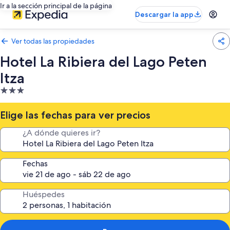
Ir a la sección principal de la página
Descargar la app
Ver todas las propiedades
Hotel La Ribiera del Lago Peten
Itza
Propiedad
de
3.0
Elige las fechas para ver precios
estrellas
¿A dónde quieres ir?
Fechas
Huéspedes