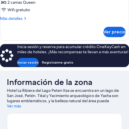
Habitación
2 camas Queen
doble,
Wifi gratuito
4
Más
Más detalles
habitaciones,
detalles
en
sobre
Ver precio
Habitación
el
doble,
área
4
Inicia sesión y reserva para acumular crédito OneKeyCash en
del
habitaciones,
miles de hoteles. ¡Más recompensas te llevan a más aventuras!
jardín
en
el
Iniciar sesión
Registrarme gratis
área
del
jardín
Información de la zona
Hotel La Ribiera del Lago Peten Itza se encuentra en un lago de
San José, Petén. Tikal y Yacimiento arqueológico de Yaxha son
lugares emblemáticos, y la belleza natural del área puede
apreciarse en Lago Petén Itzá y Parque Nacional Tikal. También
Ver más
puedes darte una vuelta por Centro comercial Maya Mall y
Muelle de Flores.
Visita nuestra guía de San José, Petén