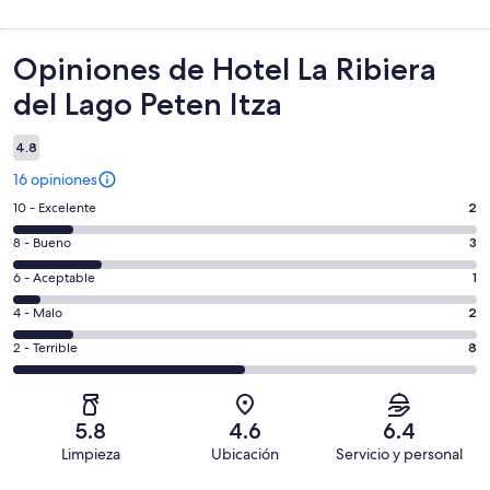
Opiniones
Opiniones de Hotel La Ribiera
del Lago Peten Itza
4.8
16 opiniones
Puntuación
10 - Excelente
2
de
Puntuación
8 - Bueno
3
10,
de
es
Puntuación
6 - Aceptable
1
8,
decir,
de
es
Puntuación
4 - Malo
2
Excelente.
6,
decir,
de
Basada
es
Puntuación
2 - Terrible
8
Bueno.
4,
en
decir,
de
Basada
es
2
Aceptable.
2,
en
decir,
de
Basada
es
3
Malo.
5.8
4.6
6.4
16
en
decir,
de
Basada
Limpieza
Ubicación
Servicio y personal
opiniones
1
Terrible.
16
en
Opiniones
de
Basada