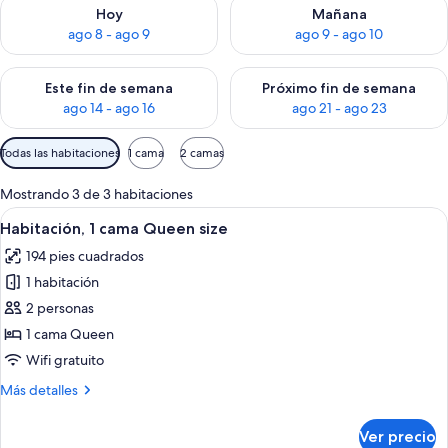
Consulta la disponibilidad para hoy ago 8 - ago 9
Consulta la disponibilidad pa
Hoy
Mañana
ago 8 - ago 9
ago 9 - ago 10
Consulta la disponibilidad para este fin de semana ago 14 - ag
Consulta la disponibilidad pa
Este fin de semana
Próximo fin de semana
ago 14 - ago 16
ago 21 - ago 23
Filtros
Todas las habitaciones
1 cama
2 camas
disponibles
para
Mostrando 3 de 3 habitaciones
las
Abrir
Una habitación con cama, escritorio, sil
4
Habitación, 1 cama Queen size
habitaciones
todas
194 pies cuadrados
las
1 habitación
fotos
de
2 personas
Habitación,
1 cama Queen
1
Wifi gratuito
cama
Más
Más detalles
Queen
detalles
size
sobre
Ver precio
Habitación,