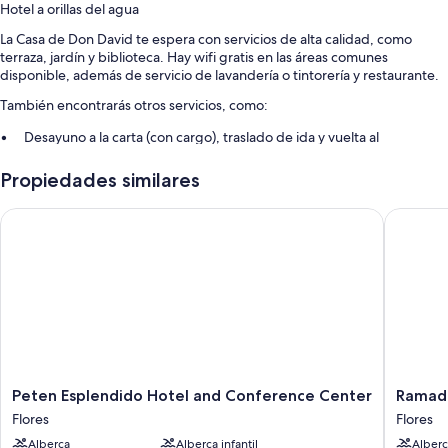
Hotel a orillas del agua
La Casa de Don David te espera con servicios de alta calidad, como
terraza, jardín y biblioteca. Hay wifi gratis en las áreas comunes
disponible, además de servicio de lavandería o tintorería y restaurante.
También encontrarás otros servicios, como:
Desayuno a la carta (con cargo), traslado de ida y vuelta al
aeropuerto (con cargo) y no se permite fumar en la propiedad
Propiedades similares
Caja de seguridad en la recepción, salas de juntas y salón de
banquetes
Peten Esplendido Hotel and Conference Center
Ramada Ti
Asistencia para compra de tours o entradas
Características de la habitación
Todas las habitaciones de La Casa de Don David cuentan con
amenidades, como aire acondicionado y caja de seguridad.
Otros servicios que también disfrutarás son:
Amenidades de baño de diseñador y regaderas
Peten
Ramada
Peten Esplendido Hotel and Conference Center
Ramada
Esplendido
Tikal
Flores
Flores
Hotel
Isla
Alberca
Alberca infantil
Alberc
and
De