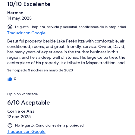
10/10 Excelente
Herman
14 may. 2023
Le gustó: Limpieza, servicio y personal, condiciones de la propiedad
Traducir con Google
Beautiful property beside Lake Petén Itzá with comfortable, air
conditioned, rooms, and great, friendly, service. Owner, David,
has many years of experience in the tourism business in this
region, and he's a deep well of stories. His large Ceiba tree, the
centerpiece of his property, is a tribute to Mayan tradition, and
he manages his grounds to attract a nice variety of birds.
Se hospedó 3 noches en mayo de 2023
0
Opinión verificada
6/10 Aceptable
Corrie or Ana
12 nov. 2025
No le gustó: Condiciones de la propiedad
Traducir con Google