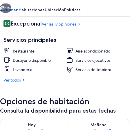
Don
erior
Siguiente
David
59+
Resumen
Habitaciones
Ubicación
Políticas
Opiniones
Excepcional
9.6
Ver las 17 opiniones
9.6 de 10,
Servicios principales
Restaurante
Aire acondicionado
Desayuno disponible
Servicios ejecutivos
Lavandería
Servicio de limpieza
Restaurante
Ver todos
Opciones de habitación
Consulta la disponibilidad para estas fechas
Consulta la disponibilidad para hoy ago 8 - ago 9
Consulta la disponibilidad pa
Hoy
Mañana