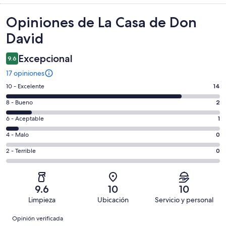
Opiniones
Opiniones de La Casa de Don
David
Excepcional
9.6
17 opiniones
Puntuación
10 - Excelente
14
de
Puntuación
8 - Bueno
2
10,
de
es
Puntuación
6 - Aceptable
1
8,
decir,
de
es
Puntuación
4 - Malo
0
Excelente.
6,
decir,
de
Basada
es
Puntuación
2 - Terrible
0
Bueno.
4,
en
decir,
de
Basada
es
14
Aceptable.
2,
en
decir,
de
Basada
es
2
Malo.
9.6
10
10
17
en
decir,
de
Basada
Limpieza
Ubicación
Servicio y personal
opiniones
1
Terrible.
17
en
Opiniones
de
Basada
opiniones
Opinión verificada
0
17
en