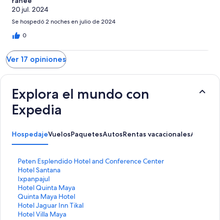
ranee
20 jul. 2024
Se hospedó 2 noches en julio de 2024
0
Ver 17 opiniones
Explora el mundo con
Expedia
Hospedaje
Vuelos
Paquetes
Autos
Rentas vacacionales
Activida
E
Peten Esplendido Hotel and Conference Center
n
E
Hotel Santana
l
n
E
Ixpanpajul
a
l
n
E
Hotel Quinta Maya
c
a
l
n
E
Quinta Maya Hotel
e
c
a
l
n
E
Hotel Jaguar Inn Tikal
p
e
c
a
l
n
E
Hotel Villa Maya