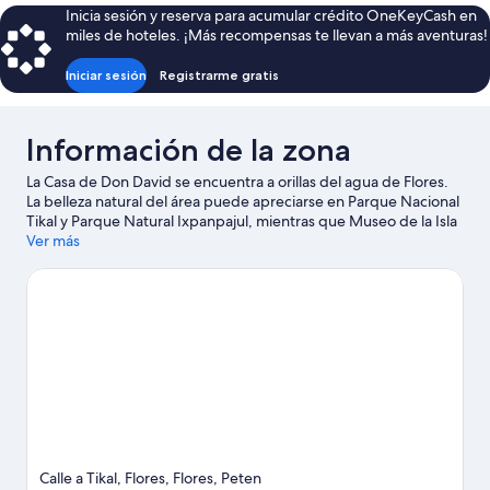
camas
Inicia sesión y reserva para acumular crédito OneKeyCash en
fumadores
matrimoniales,
miles de hoteles. ¡Más recompensas te llevan a más aventuras!
para
no
Iniciar sesión
Registrarme gratis
fumadores
Información de la zona
La Casa de Don David se encuentra a orillas del agua de Flores.
La belleza natural del área puede apreciarse en Parque Nacional
Tikal y Parque Natural Ixpanpajul, mientras que Museo de la Isla
de Santa Barbara y Museo Sylvanus G. Morley son lugares
Ver más
culturales destacados. Las actividades como pesca ofrecen una
gran oportunidad de disfrutar del agua y, si buscas un poco de
adrenalina, puedes hacer paseos a caballo en los alrededores.
Visita nuestra guía de Flores
Calle a Tikal, Flores, Flores, Peten