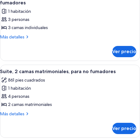
todas
matrimoniales,
fumadores
fumadores
para
las
1 habitación
no
fotos
fumadores
3 personas
de
3 camas individuales
Habitación
triple
Más
Más detalles
detalles
clásica,
sobre
3
Ver precio
Habitación
camas
triple
individuales,
clásica,
Abrir
Un dormitorio con dos camas, una ven
4
3
para
Suite, 2 camas matrimoniales, para no fumadores
todas
camas
no
861 pies cuadrados
individuales,
las
fumadores
para
1 habitación
fotos
no
de
4 personas
fumadores
Suite,
2 camas matrimoniales
2
Más
Más detalles
camas
detalles
matrimoniales,
sobre
Ver precio
Suite,
para
2
no