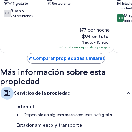
Wifi gratuito
Restaurante
Estaci
Conference
Flores
inclui
Center
Hotel
7.8
Bueno
7.8
8.0
Flores
Flores
Muy
de
261 opiniones
8.0
de
666 
10,
10,
Bueno,
$77 por noche
Muy
261
El
$94 en total
bueno,
opiniones
precio
666
14 ago. - 15 ago.
actual
opinion
Total con impuestos y cargos
es
de
Comparar propiedades similares
$94
Más información sobre esta
propiedad
Servicios de la propiedad
Internet
Disponible en algunas áreas comunes: wifi gratis
Estacionamiento y transporte