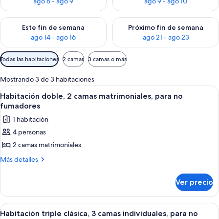
ago 8 - ago 9
ago 9 - ago 10
Consulta la disponibilidad para este fin de semana ago 14 - ag
Consulta la disponibilidad pa
Este fin de semana
Próximo fin de semana
ago 14 - ago 16
ago 21 - ago 23
Filtros
Todas las habitaciones
2 camas
3 camas o más
disponibles
para
Mostrando 3 de 3 habitaciones
las
Abrir
Dos camas individuales con cabeceros
5
Habitación doble, 2 camas matrimoniales, para no
habitaciones
todas
fumadores
las
1 habitación
fotos
4 personas
de
2 camas matrimoniales
Habitación
doble,
Más
Más detalles
detalles
2
sobre
camas
Ver precio
Habitación
matrimoniales,
doble,
para
2
Abrir
Un dormitorio con dos camas, una vent
3
camas
no
Habitación triple clásica, 3 camas individuales, para no