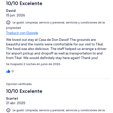
de
10/10 Excelente
opiniones
0
17
de
David
opiniones
15 jun. 2026
17
opiniones
Le gustó: Limpieza, servicio y personal, servicios y condiciones de la
propiedad
Traducir con Google
We loved out stay at Casa de Don David! The grounds are
beautiful and the rooms were comfortable for our visit to Tikal.
The food was also delicious. The staff helped us arrange a driver
for airport pickup and dropoff as well as transportation to and
from Tikal. We would definitely stay here again! Thank you!
Se hospedó 2 noches en junio de 2026
0
Opinión verificada
10/10 Excelente
Scarlet
21 abr. 2025
Le gustó: Limpieza, servicio y personal, servicios y condiciones de la