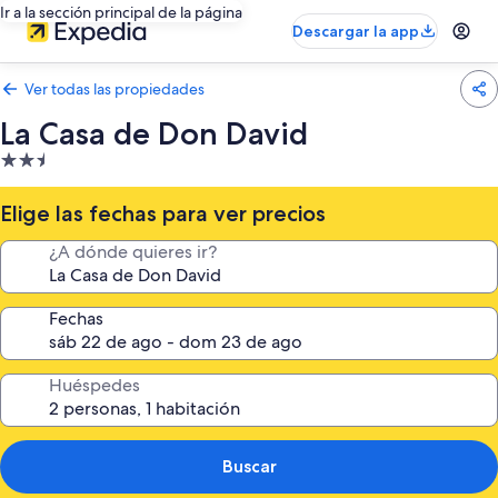
Ir a la sección principal de la página
Descargar la app
Ver todas las propiedades
La Casa de Don David
Propiedad
de
2.5
Elige las fechas para ver precios
estrellas
¿A dónde quieres ir?
Fechas
Huéspedes
Buscar