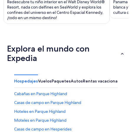
Redescubre tu niño interior en el Walt Disney World®
Panama Ci
Resort, nada con delfines en SeaWorld y explora los
blanca y a
confines del universo en el Centro Espacial Kennedy,
cultura de
¡todo en un mismo destino!
Explora el mundo con
Expedia
Hospedajes
Vuelos
Paquetes
Autos
Rentas vacacionales
Otr
Cabañas en Parque Highland
Casas de campo en Parque Highland
Hoteles en Parque Highland
Moteles en Parque Highland
Casas de campo en Hesperides