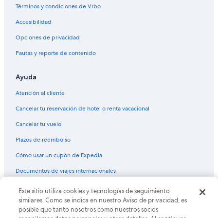
Términos y condiciones de Vrbo
Accesibilidad
Opciones de privacidad
Pautas y reporte de contenido
Ayuda
Atención al cliente
Cancelar tu reservación de hotel o renta vacacional
Cancelar tu vuelo
Plazos de reembolso
Cómo usar un cupón de Expedia
Documentos de viajes internacionales
Este sitio utiliza cookies y tecnologías de seguimiento
© 2026 Expedia, Inc., una empresa de Expedia Group. Todos los
derechos reservados. Expedia y el logo de Expedia son marcas
similares. Como se indica en nuestro Aviso de privacidad, es
registradas o marcas comerciales de Expedia, Inc. CST# 2029030-50.
posible que tanto nosotros como nuestros socios