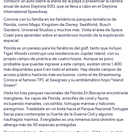
conducir un auto sobre la arena de la playa o presenciar la carrera
anual de autos Daytona 500, que se lleva a cabo en el Daytona
International Speedway.
Convive con tu familia en los fantásticos parques temáticos de
Florida, como Magic Kingdom de Disney, SeaWorld, Busch
Gardens, Universal Studios y muchos más. Visita el área de Space
Coast para aprender sobre el asombroso mundo de la exploración
espacial.
Florida es un paraíso para los fanáticos del golf, tanto que incluso
Tiger Woods construyó una residencia en Jupiter Island, con su
propio campo de práctica de cuatro hoyos. Aunque es poco
probable que puedas ingresar a este campo, existen otros 1,400
más disponibles para ti en todo el estado. Hay desde campos de
acceso público hasta los más exclusivos, como el de Streamsong.
Conoce el famoso TPC at Sawgrass y su emblemático hoyo "Island
Green".
Visita los tres parques nacionales de Florida.En Biscayne encontrarás
manglares, los cayos de Florida, arrecifes de coral y fauna,
incluyendo manatíes, cocodrilos, tortugas marinas y halcones
peregrinos. Trasládate en un bote hacia el Parque Nacional Tortugas
Secas para contemplar su fuerte de la Guerra Civil y algunos
naufragios marinos. Everglades es una inmensa zona silvestre que
alberga más de 30 especies protegidas.