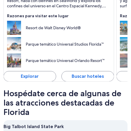
Resort, nada con delfines en SeaWorld y explora los
y agua
confines del universo en el Centro Espacial Kennedy,
surf y
¡todo en un mismo destino!
Razones para visitar este lugar
Razon
Resort de Walt Disney World®
Parque temático Universal Studios Florida™
Parque temático Universal Orlando Resort™
Explorar
Buscar hoteles
Hospédate cerca de algunas de
las atracciones destacadas de
Florida
Big Talbot Island State Park