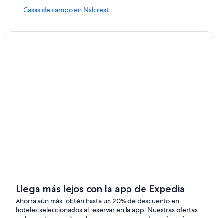
Casas de campo en Nalcrest
Hoteles en Orlando
Hoteles 5 estrellas en Lake Wales
Cabañas en Lake Wales
Campings en Lake Wales
Casas de campo en Lake Wales
Casas de huéspedes en Lake Wales
Casas vacacionales en Lake Wales
Apartamentos en Lake Wales
Hoteles de lujo en Lake Wales
Hoteles baratos en Lake Wales
Hoteles con restaurante en Lake Wales
Hoteles que aceptan mascotas en Lake Wales
Llega más lejos con la app de Expedia
Marriott Hotels & Resorts en Lake Wales
Ahorra aún más: obtén hasta un 20% de descuento en
hoteles seleccionados al reservar en la app. Nuestras ofertas
Hoteles en Lake Wales