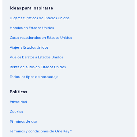
Hoteles 4 estrellas en Frostproof
Ideas para inspirarte
Cabañas en Frostproof
Lugares turísticos de Estados Unidos
Casas de huéspedes en Frostproof
Hoteles en Estados Unidos
Hoteles en Frostproof
Casas vacacionales en Estados Unidos
B&B en Babson Park
Viajes a Estados Unidos
Casas vacacionales en Babson Park
Vuelos baratos a Estados Unidos
Hoteles en Babson Park
Renta de autos en Estados Unidos
Moteles en Babson Park
Todos los tipos de hospedaje
Políticas
Privacidad
Cookies
Términos de uso
Términos y condiciones de One Key™