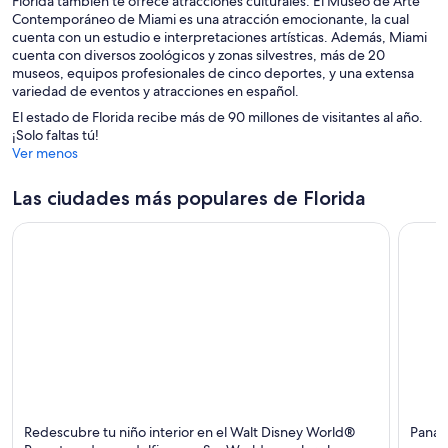
Florida también te ofrece atracciones culturales. El Museo de Arte
Contemporáneo de Miami es una atracción emocionante, la cual
cuenta con un estudio e interpretaciones artísticas. Además, Miami
cuenta con diversos zoológicos y zonas silvestres, más de 20
museos, equipos profesionales de cinco deportes, y una extensa
variedad de eventos y atracciones en español.
El estado de Florida recibe más de 90 millones de visitantes al año.
¡Solo faltas tú!
Ver menos
Las ciudades más populares de Florida
Orlando
Panama
Redescubre tu niño interior en el Walt Disney World®
Panam
Para toda la familia, Compras y Parques temáticos
Playas