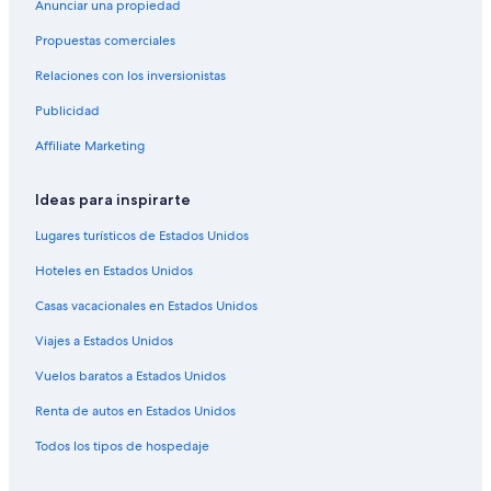
Anunciar una propiedad
Hoteles para bodas en Distrito Fort Myers River
Propuestas comerciales
Hoteles que aceptan mascotas en Distrito Fort Myers River
Relaciones con los inversionistas
Hoteles en Distrito Fort Myers River
Publicidad
Hoteles con vista en Zona histórica del centro
Hoteles de golf en Tampa
Affiliate Marketing
Hoteles para ir de compras en Tampa
Ideas para inspirarte
Hoteles de ski en Tampa
Lugares turísticos de Estados Unidos
Hoteles de negocios en Tampa
Hoteles en Estados Unidos
Hoteles ecológicos en Tampa
Casas vacacionales en Estados Unidos
Hoteles cerca de la catedral en Tampa
Viajes a Estados Unidos
Hoteles con aguas termales en Tampa
Hoteles con aire acondicionado en Tampa
Vuelos baratos a Estados Unidos
Hoteles con bar en Tampa
Renta de autos en Estados Unidos
Hoteles con gimnasio en Tampa
Todos los tipos de hospedaje
Hoteles con sauna en Tampa