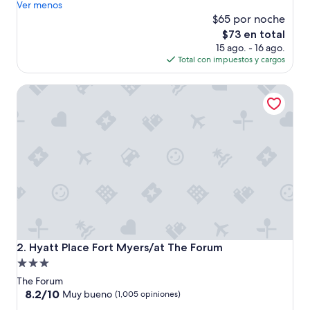
i
Ver menos
(39
l
$65 por noche
opiniones)
l
El
$73 en total
r
precio
15 ago. - 16 ago.
e
actual
Total con impuestos y cargos
c
es
o
de
Hyatt Place Fort Myers/at The Forum
m
$73
m
e
n
d
t
h
i
s
p
l
a
c
Hyatt Place Fort Myers/at The Forum
2. Hyatt Place Fort Myers/at The Forum
e
Propiedad
1
de
0
The Forum
/
3.0
8.2
8.2/10
Muy bueno
(1,005 opiniones)
1
de
estrellas