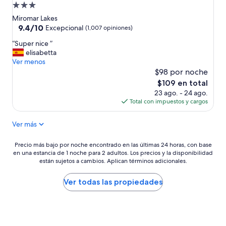
Propiedad
c
a
de
Miromar Lakes
l
3.0
9.4
9.4/10
Excepcional
(1,007 opiniones)
i
de
estrellas
d
“
“Super nice ”
10,
a
S
elisabetta
Excepcional,
d
u
Ver menos
(1,007
p
p
$98 por noche
opiniones)
r
e
El
$109 en total
e
r
precio
23 ago. - 24 ago.
c
n
actual
Total con impuestos y cargos
i
i
es
o
c
de
.
Ver más
e
$109
L
”
a
Precio
Precio más bajo por noche encontrado en las últimas 24 horas, con base
c
en una estancia de 1 noche para 2 adultos. Los precios y la disponibilidad
más
h
están sujetos a cambios. Aplican términos adicionales.
bajo
i
por
c
noche
Ver todas las propiedades
a
encontrado
r
en
u
las
b
últimas
i