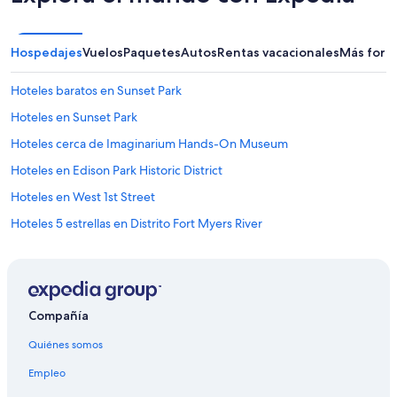
Hospedajes
Vuelos
Paquetes
Autos
Rentas vacacionales
Más form
Hoteles baratos en Sunset Park
Hoteles en Sunset Park
Hoteles cerca de Imaginarium Hands-On Museum
Hoteles en Edison Park Historic District
Hoteles en West 1st Street
Hoteles 5 estrellas en Distrito Fort Myers River
Apart-Hoteles en Distrito Fort Myers River
Hoteles con spa en Distrito Fort Myers River
Hoteles románticos en Distrito Fort Myers River
Compañía
Hoteles con cocina en Distrito Fort Myers River
Quiénes somos
Hoteles con parque acuático en Distrito Fort Myers River
Empleo
Hoteles gay friendly en Distrito Fort Myers River