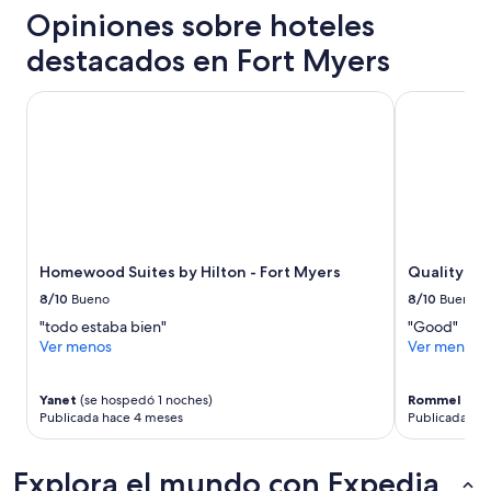
24
a
Opiniones sobre hoteles
horas,
m
con
destacados en Fort Myers
u
base
y
en
a
una
Homewood Suites by Hilton - Fort Myers
Quality Inn
m
estancia
a
de
b
1
l
noche
e
para
m
2
e
adultos.
n
Los
t
Homewood Suites by Hilton - Fort Myers
Quality In
precios
e
y
8/10
Bueno
8/10
Bueno
.
la
"todo estaba bien"
"Good"
”
disponibilidad
Ver menos
Ver menos
están
sujetos
a
Yanet
(se hospedó 1 noches)
Rommel
(se 
cambios.
Publicada hace 4 meses
Publicada ha
Aplican
términos
Explora el mundo con Expedia
adicionales.