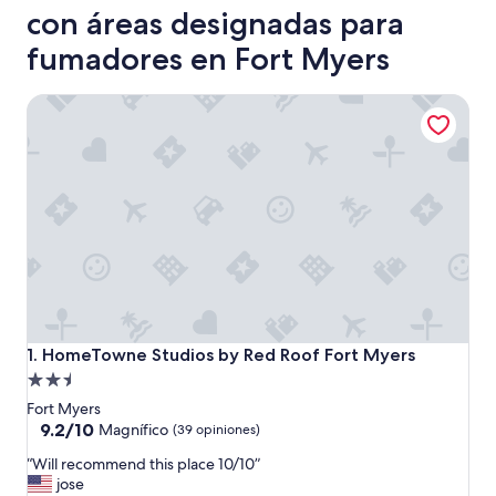
con áreas designadas para
fumadores en Fort Myers
HomeTowne Studios by Red Roof Fort Myers
HomeTowne Studios by Red Roof Fort Myers
1. HomeTowne Studios by Red Roof Fort Myers
Propiedad
de
Fort Myers
2.5
9.2
9.2/10
Magnífico
(39 opiniones)
de
estrellas
“
“Will recommend this place 10/10”
10,
W
jose
Magnífico,