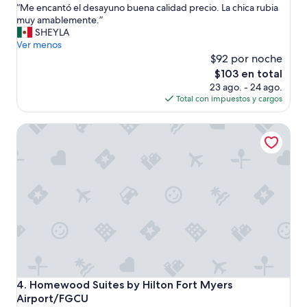
“
“Me encantó el desayuno buena calidad precio. La chica rubia
10,
M
muy amablemente.”
Magnífico,
e
SHEYLA
(1,174
e
Ver menos
opiniones)
n
$92 por noche
c
El
$103 en total
a
precio
23 ago. - 24 ago.
n
actual
Total con impuestos y cargos
t
es
ó
de
Homewood Suites by Hilton Fort Myers Airport/FGCU
e
$103
l
d
e
s
a
y
u
n
o
b
u
e
Homewood Suites by Hilton Fort Myers Airport/FGCU
4. Homewood Suites by Hilton Fort Myers
n
Airport/FGCU
a