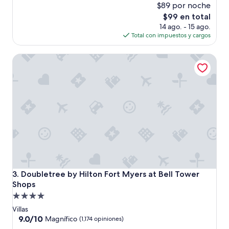
0
$89 por noche
10,
”
Muy
El
$99 en total
bueno,
precio
14 ago. - 15 ago.
(1,005
actual
Total con impuestos y cargos
opiniones)
es
de
Doubletree by Hilton Fort Myers at Bell Tower Shops
$99
Doubletree by Hilton Fort Myers at Bell Tower Shops
3. Doubletree by Hilton Fort Myers at Bell Tower
Shops
Propiedad
de
Villas
4.0
9.0
9.0/10
Magnífico
(1,174 opiniones)
de
estrellas