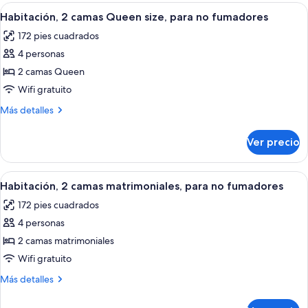
cama
Abrir
Habitación de hotel con dos camas, u
no
8
King
Habitación, 2 camas Queen size, para no fumadores
todas
size,
fumadores
172 pies cuadrados
para
las
no
4 personas
fotos
fumadores
de
2 camas Queen
Habitación,
Wifi gratuito
2
Más
Más detalles
camas
detalles
Queen
sobre
Ver precio
Habitación,
size,
2
para
camas
Abrir
Habitación de hotel con dos camas, ca
no
9
Queen
Habitación, 2 camas matrimoniales, para no fumadores
todas
size,
fumadores
172 pies cuadrados
para
las
no
4 personas
fotos
fumadores
de
2 camas matrimoniales
Habitación,
Wifi gratuito
2
Más
Más detalles
camas
detalles
matrimoniales,
sobre