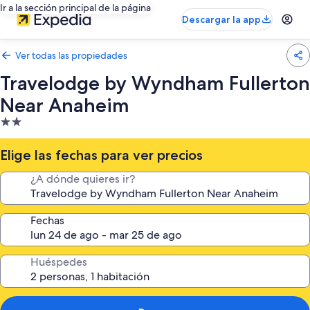
Ir a la sección principal de la página
Descargar la app
Ver todas las propiedades
Travelodge by Wyndham Fullerton
Near Anaheim
Propiedad
de
2.0
Elige las fechas para ver precios
estrellas
¿A dónde quieres ir?
Fechas
Huéspedes