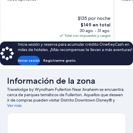
10,
10,
Magnífico,
Muy
1,005
bueno,
$135 por noche
opiniones
1,823
El
$149 en total
opiniones
precio
30 ago. - 31 ago.
actual
Total con impuestos y cargos
es
Inicia sesión y reserva para acumular crédito OneKeyCash en
de
miles de hoteles. ¡Más recompensas te llevan a más aventuras!
$149
Iniciar sesión
Registrarme gratis
Información de la zona
Travelodge by Wyndham Fullerton Near Anaheim se encuentra
cerca de parques temáticos de Fullerton. Aquellos que deseen
ir de compras pueden visitar Distrito Downtown Disney® y
Centro comercial Anaheim GardenWalk, mientras que quienes
Ver más
quieran conocer los puntos de interés más populares de la zona
pueden ir a Disneyland® Resort y Parque temático Knott's Berry
Farm. Asiste a un evento o partido en Estadio de béisbol Angel
Stadium of Anaheim, y haz algo de tiempo para conocer Parque
Disney California Adventure®, una de las atracciones