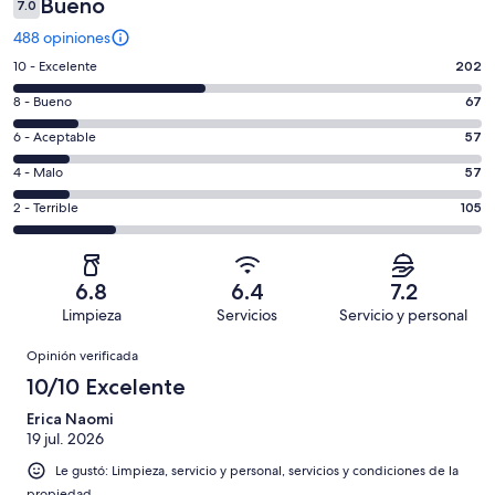
Bueno
7.0
488 opiniones
Puntuación
10 - Excelente
202
de
Puntuación
8 - Bueno
67
10,
de
es
Puntuación
6 - Aceptable
57
8,
decir,
de
es
Puntuación
4 - Malo
57
Excelente.
6,
decir,
de
Basada
es
Puntuación
2 - Terrible
105
Bueno.
4,
en
decir,
de
Basada
es
202
Aceptable.
2,
en
decir,
de
Basada
es
67
Malo.
6.8
6.4
7.2
488
en
decir,
de
Basada
Limpieza
Servicios
Servicio y personal
opiniones
57
Terrible.
488
en
Opiniones
de
Basada
opiniones
Opinión verificada
57
488
en
de
10/10 Excelente
opiniones
105
488
de
Erica Naomi
opiniones
19 jul. 2026
488
opiniones
Le gustó: Limpieza, servicio y personal, servicios y condiciones de la
propiedad