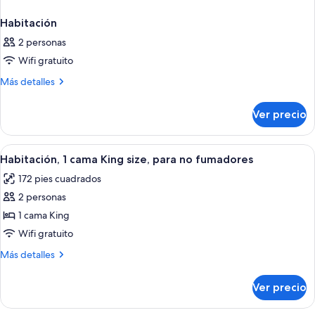
Habitación
2 personas
Wifi gratuito
Más
Más detalles
detalles
sobre
Ver precio
Habitación
Abrir
Una habitación de hotel moderna con
13
Habitación, 1 cama King size, para no fumadores
todas
172 pies cuadrados
las
2 personas
fotos
de
1 cama King
Habitación,
Wifi gratuito
1
Más
Más detalles
cama
detalles
King
sobre
Ver precio
Habitación,
size,
1
para