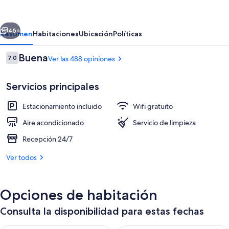
Wyndham
Fullerton
erior
Siguiente
Near
45+
Resumen
Habitaciones
Ubicación
Políticas
Anaheim
Opiniones
Buena
7.0
Ver las 488 opiniones
7.0 de 10,
Servicios principales
Estacionamiento incluido
Wifi gratuito
Aire acondicionado
Servicio de limpieza
Recepción 24/7
Habitación, 2 camas Queen size, para n
Ver todos
Opciones de habitación
Consulta la disponibilidad para estas fechas