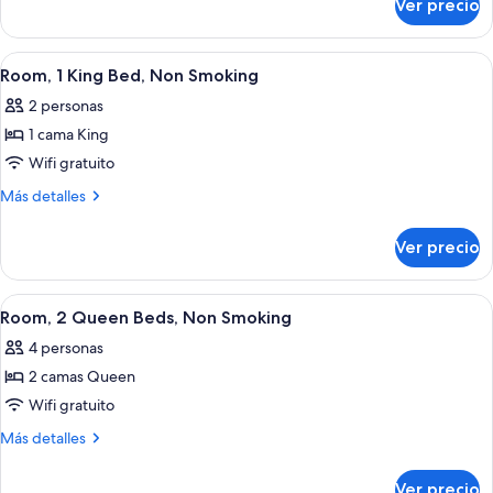
Ver precio
Habitación,
para
2
no
camas
Abrir
Habitación de hotel con cama, mesita 
fumadores
9
matrimoniales,
Room, 1 King Bed, Non Smoking
todas
para
2 personas
no
las
fumadores
1 cama King
fotos
de
Wifi gratuito
Room,
Más
Más detalles
1
detalles
sobre
King
Ver precio
Room,
Bed,
1
Non
King
Abrir
Una habitación de hotel con dos camas,
8
Smoking
Bed,
Room, 2 Queen Beds, Non Smoking
todas
Non
4 personas
Smoking
las
2 camas Queen
fotos
de
Wifi gratuito
Room,
Más
Más detalles
2
detalles
sobre
Queen
Ver precio