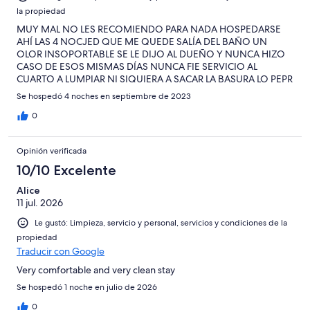
la propiedad
MUY MAL NO LES RECOMIENDO PARA NADA HOSPEDARSE
AHÍ LAS 4 NOCJED QUE ME QUEDE SALÍA DEL BAÑO UN
OLOR INSOPORTABLE SE LE DIJO AL DUEÑO Y NUNCA HIZO
CASO DE ESOS MISMAS DÍAS NUNCA FIE SERVICIO AL
CUARTO A LUMPIAR NI SIQUIERA A SACAR LA BASURA LO PEPR
DE LO PEOR NO SE HOSPEDEN NUNCA AHI
Se hospedó 4 noches en septiembre de 2023
0
Opinión verificada
10/10 Excelente
Alice
11 jul. 2026
Le gustó: Limpieza, servicio y personal, servicios y condiciones de la
propiedad
Traducir con Google
Very comfortable and very clean stay
Se hospedó 1 noche en julio de 2026
0