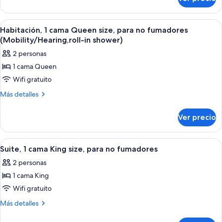
Room,
Beds,
2
Non
Queen
Abrir
Una cama bien hecha con ropa de cama 
1
Smoking
Beds,
Habitación, 1 cama Queen size, para no fumadores
todas
Non
(Mobility/Hearing,roll-in shower)
Smoking
las
2 personas
fotos
1 cama Queen
de
Wifi gratuito
Habitación,
1
Más
Más detalles
detalles
cama
sobre
Queen
Ver precio
Habitación,
size,
1
para
cama
Abrir
Una habitación de hotel moderna con
6
Queen
no
Suite, 1 cama King size, para no fumadores
todas
size,
fumadores
2 personas
para
las
(Mobility/Hearing,roll-
no
1 cama King
fotos
in
fumadores
de
Wifi gratuito
(Mobility/Hearing,roll-
shower)
Suite,
in
Más
Más detalles
shower)
1
detalles
sobre