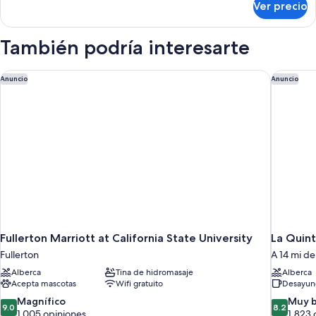
cama
Ver precio
Suite,
King
1
size,
cama
También podría interesarte
para
King
size,
no
para
Fullerton Marriott at California State University
La Quint
Anuncio
Anuncio
fumadores
no
fumadores
Fullerton Marriott at California State University
La Quin
Fullerton
A 14 mi de
Alberca
Tina de hidromasaje
Alberca
Acepta mascotas
Wifi gratuito
Desayuno
9.0
8.2
Magnífico
Muy 
9.0
8.2
de
de
1,005 opiniones
1,823 