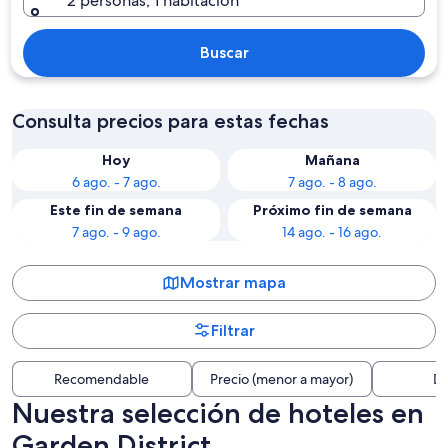
2 personas, 1 habitación
Buscar
Consulta precios para estas fechas
Hoy
Mañana
6 ago. - 7 ago.
7 ago. - 8 ago.
Este fin de semana
Próximo fin de semana
7 ago. - 9 ago.
14 ago. - 16 ago.
Mostrar mapa
Filtrar
Recomendable
Precio (menor a mayor)
Di
Nuestra selección de hoteles en
Garden District