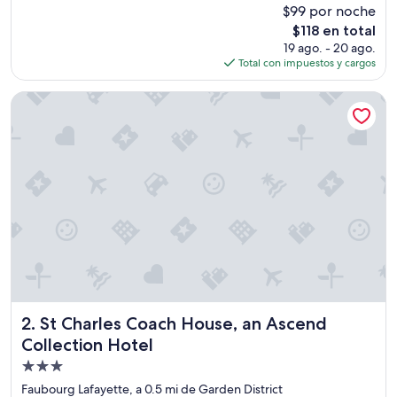
e
opiniones)
$99 por noche
a
El
$118 en total
t
precio
19 ago. - 20 ago.
l
actual
Total con impuestos y cargos
o
es
c
de
a
St Charles Coach House, an Ascend Collection Hotel
$118
t
i
o
n
!
!
!
”
St Charles Coach House, an Ascend Collection Hotel
2. St Charles Coach House, an Ascend
Collection Hotel
Propiedad
de
Faubourg Lafayette, a 0.5 mi de Garden District