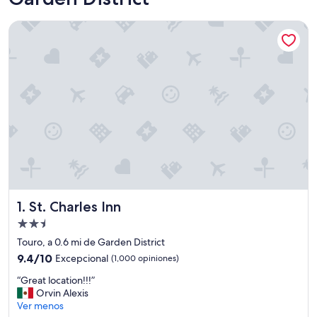
St. Charles Inn
St. Charles Inn
1. St. Charles Inn
Propiedad
de
Touro, a 0.6 mi de Garden District
2.5
9.4
9.4/10
Excepcional
(1,000 opiniones)
estrellas
de
“
“Great location!!!”
10,
G
Orvin Alexis
Excepcional,
r
Ver menos
(1,000