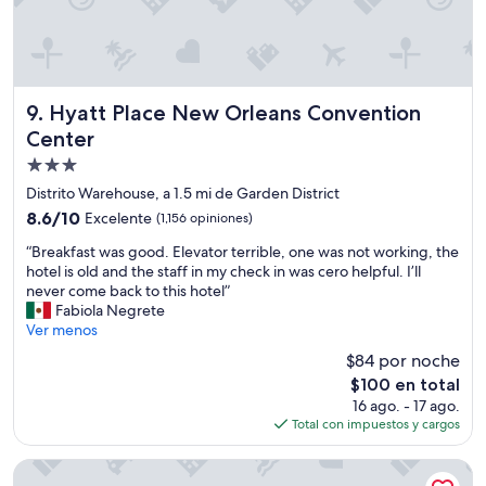
o
s
s
u
c
i
Hyatt Place New Orleans Convention Center
9. Hyatt Place New Orleans Convention
o
Center
s
Propiedad
y
e
de
Distrito Warehouse, a 1.5 mi de Garden District
n
3.0
8.6
8.6/10
Excelente
(1,156 opiniones)
l
estrellas
de
o
“
“Breakfast was good. Elevator terrible, one was not working, the
10,
s
B
hotel is old and the staff in my check in was cero helpful. I’ll
Excelente,
4
r
never come back to this hotel”
(1,156
d
e
Fabiola Negrete
opiniones)
í
a
Ver menos
a
k
$84 por noche
s
f
q
El
$100 en total
a
u
precio
16 ago. - 17 ago.
s
e
actual
Total con impuestos y cargos
t
e
es
w
s
de
a
Sonesta ES Suites New Orleans Convention Center
t
$100
s