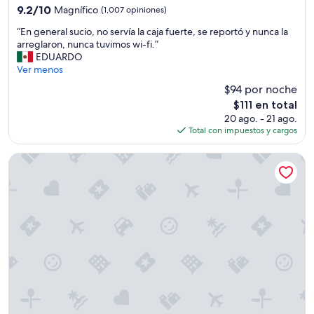
3.0
9.2
9.2/10
Magnífico
(1,007 opiniones)
estrellas
de
“
“En general sucio, no servía la caja fuerte, se reportó y nunca la
10,
E
arreglaron, nunca tuvimos wi-fi.”
Magnífico,
n
EDUARDO
(1,007
g
Ver menos
opiniones)
e
$94 por noche
n
El
$111 en total
e
precio
20 ago. - 21 ago.
r
actual
Total con impuestos y cargos
a
es
l
de
s
The Pontchartrain Hotel
$111
u
c
i
o
,
n
o
s
e
r
v
í