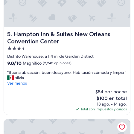
i
m
o
s
w
i
Hampton Inn & Suites New Orleans Convention Center
5. Hampton Inn & Suites New Orleans
-
Convention Center
f
i
Propiedad
.
de
Distrito Warehouse, a 1.4 mi de Garden District
”
3.5
9.0
9.0/10
Magnífico
(2,245 opiniones)
estrellas
de
“
“Buena ubicación, buen desayuno. Habitación cómoda y limpia ”
10,
B
silvia
Magnífico,
u
Ver menos
(2,245
e
opiniones)
$84 por noche
n
El
$100 en total
a
precio
13 ago. - 14 ago.
u
actual
Total con impuestos y cargos
b
es
i
de
c
Hilton Garden Inn New Orleans Convention Center
$100
a
c