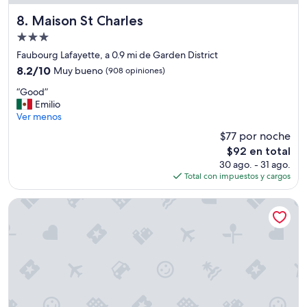
s
e
Maison St Charles
8. Maison St Charles
n
Propiedad
l
de
a
Faubourg Lafayette, a 0.9 mi de Garden District
3.0
h
8.2
8.2/10
Muy bueno
(908 opiniones)
a
estrellas
de
“
b
“Good”
10,
G
i
Emilio
Muy
o
t
Ver menos
bueno,
o
a
(908
$77 por noche
d
c
opiniones)
El
$92 en total
”
i
precio
30 ago. - 31 ago.
ó
actual
Total con impuestos y cargos
n
es
,
de
l
Hyatt Place New Orleans Convention Center
$92
o
s
p
a
s
i
l
l