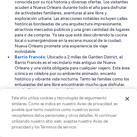
conocida por su rica historia y diversas ofertas. Los visitantes
acuden a Nueva Orleans durante todo el año para disfrutar
de actividades familiares, aventuras al aire libre y
exploración urbana. Las atracciones notables incluyen calles
históricas bordeadas de una arquitectura impresionante,
atractivos mercados públicos y una gran cantidad de lugares
para ir de compras. Ya sea que esté descubriendo la cocina
local o sumergiéndose en la escena musical de la ciudad,
Nueva Orleans promete una experiencia de viaje
inolvidable.
Barrio Francés:
Ubicado a 2 millas de Garden District, el
Barrio Francés es el vecindario más antiguo de Nueva
Orleans y una visita obligada para cualquier viajero. Esta área
icónica es célebre por su ambiente animado, encanto
histórico y vibrante vida nocturna. Tanto las familias como los
entusiastas del aire libre encontrarán mucho que disfrutar,
con bulliciosos mercados públicos y una variedad de
opciones de compras. El vecindario alberga lugares
Este sitio utiliza cookies y tecnologías de seguimiento
famosos, como Jackson Square y Bourbon Street, donde los
similares. Como se indica en nuestro Aviso de privacidad, es
visitantes pueden sumergirse en la rica cultura y el toque
posible que tanto nosotros como nuestros socios
artístico que hacen del Barrio Francés una joya única.
recopilemos datos personales y otros detalles. Al continuar
Faubourg Livaudais:
A solo 0.4 millas de Garden District,
utilizando nuestro sitio web, aceptas nuestro Aviso de
Faubourg Livaudais es un encantador vecindario que ofrece
privacidad y los Términos de servicio.
un vistazo a la vida local. Su proximidad permite una fácil
exploración, lo que lo convierte en un excelente lugar para