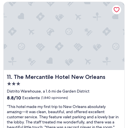
e
de
a
The Mercantile Hotel New Orleans
w
$87
m
a
a
s
y
n
s
o
o
t
l
w
o
o
e
r
n
k
2
i
o
n
c
g
a
,
The Mercantile Hotel New Orleans
c
11. The Mercantile Hotel New Orleans
t
i
h
Propiedad
o
e
de
Distrito Warehouse, a 1.6 mi de Garden District
n
h
3.0
e
8.8
8.8/10
Excelente
o
(1,840 opiniones)
s
estrellas
de
t
“
“This hotel made my first trip to New Orleans absolutely
a
10,
e
T
amazing—it was clean, beautiful, and offered excellent
c
Excelente,
l
h
customer service. They feature valet parking and a lovely bar in
a
(1,840
i
i
the lobby. The staff treated me wonderfully, and there was a
m
opiniones)
s
s
beautiful little touch: "there was a record player in the room,"
b