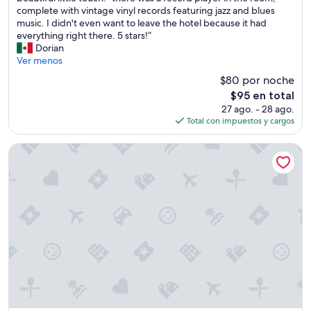
o
h
complete with vintage vinyl records featuring jazz and blues
i
l
o
music. I didn't even want to leave the hotel because it had
a
d
t
everything right there. 5 stars!”
r
a
e
Dorian
s
n
l
Ver menos
á
d
m
b
t
$80 por noche
a
a
h
El
$95 en total
d
n
e
precio
27 ago. - 28 ago.
e
a
s
actual
Total con impuestos y cargos
m
s
t
es
y
.
a
de
f
The Lafayette New Orleans By Kasa Living
L
f
$95
i
o
f
r
r
i
s
e
n
t
p
m
t
o
y
r
r
c
i
t
h
p
e
e
t
a
c
o
E
k
N
x
i
e
p
n
w
e