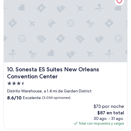
u
g
v
o
e
o
s
d
o
.
l
E
o
l
e
e
n
v
t
a
r
t
a
o
r
r
Sonesta ES Suites New Orleans Convention Center
10. Sonesta ES Suites New Orleans
o
t
Convention Center
n
e
a
Propiedad
r
t
r
de
Distrito Warehouse, a 1.4 mi de Garden District
e
i
3.5
8.6
8.6/10
Excelente
(3,034 opiniones)
n
b
estrellas
de
d
l
$73 por noche
10,
e
e
El
$87 en total
Excelente,
r
,
precio
(3,034
30 ago. - 31 ago.
l
o
actual
opiniones)
Total con impuestos y cargos
a
n
es
c