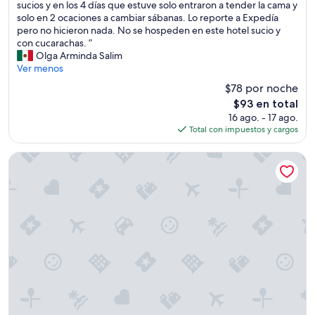
i
E
sucios y en los 4 días que estuve solo entraron a tender la cama y
Muy
a
l
solo en 2 ocaciones a cambiar sábanas. Lo reporte a Expedía
bueno,
B
h
pero no hicieron nada. No se hospeden en este hotel sucio y
(1,438
i
o
con cucarachas. ”
opiniones)
e
t
Olga Arminda Salim
n
e
Ver menos
u
l
$78 por noche
b
e
i
El
$93 en total
s
c
precio
16 ago. - 17 ago.
t
a
actual
Total con impuestos y cargos
a
d
es
b
o
de
a
Maison St Charles
”
$93
c
o
n
c
u
c
a
r
a
c
h
a