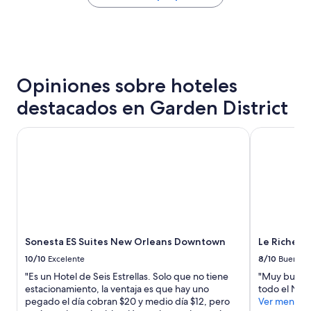
encontrado
c
en
o
las
r
últimas
d
24
s
horas,
f
Opiniones sobre hoteles
con
e
base
a
destacados en Garden District
en
t
una
u
estancia
Sonesta ES Suites New Orleans Downtown
Le Richelieu
r
de
i
1
n
noche
g
para
j
2
a
adultos.
z
Los
z
precios
a
Sonesta ES Suites New Orleans Downtown
Le Richelie
y
n
la
10/10
Excelente
8/10
Bueno
d
disponibilidad
b
"Es un Hotel de Seis Estrellas. Solo que no tiene
"Muy buena 
están
l
estacionamiento, la ventaja es que hay uno
todo el New
sujetos
u
pegado el día cobran $20 y medio día $12, pero
Ver menos
a