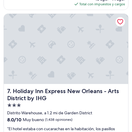
ó
actual
Total con impuestos y cargos
c
n
es
i
c
de
ó
Holiday Inn Express New Orleans - Arts District by IHG
ó
$93
n
m
a
o
m
d
p
a
l
y
i
l
a
i
y
m
c
p
ó
i
m
a
o
”
d
a
Holiday Inn Express New Orleans - Arts District by IHG
7. Holiday Inn Express New Orleans - Arts
M
District by IHG
u
Propiedad
y
l
de
Distrito Warehouse, a 1.2 mi de Garden District
i
3.0
8.0
8.0/10
Muy bueno
(1,438 opiniones)
m
estrellas
de
p
“
“El hotel estaba con cucarachas en la habitación, los pasillos
10,