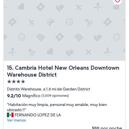
e
r
r
e
v
í
i
b
c
l
e
e
.
d
T
e
h
b
e
e
y
r
f
í
e
a
Cambria Hotel New Orleans Downtown Warehouse Distric
15. Cambria Hotel New Orleans Downtown
a
n
t
Warehouse District
m
u
Propiedad
e
r
j
de
Distrito Warehouse, a 1.6 mi de Garden District
e
o
4.0
v
9.2
9.2/10
Magnífico
(1,009 opiniones)
r
a
estrellas
de
a
“
“Habitación muy limpia, personal muy amable, muy bien
l
10,
r
H
ubicado !!”
e
Magnífico,
l
a
FERNANDO LOPEZ DE LA
t
(1,009
o
b
Ver menos
p
opiniones)
s
i
a
$88 por noche
m