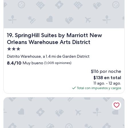
r
a
e
r
v
e
e
c
ñ
o
c
r
i
SpringHill Suites by Marriott New Orleans Warehouse Arts 
19. SpringHill Suites by Marriott New
d
ó
p
Orleans Warehouse Arts District
n
l
n
Propiedad
a
a
de
y
Distrito Warehouse, a 1.4 mi de Garden District
d
e
3.0
8.4
8.4/10
Muy bueno
a
(1,005 opiniones)
r
estrellas
de
a
i
$116 por noche
10,
m
n
El
$138 en total
Muy
a
t
precio
bueno,
11 ago. - 12 ago.
b
h
actual
(1,005
Total con impuestos y cargos
l
e
es
opiniones)
e
r
de
”
Virgin Hotels New Orleans
o
$138
o
m
,
"
c