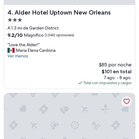
u
n
Alder Hotel Uptown New Orleans
4. Alder Hotel Uptown New Orleans
c
Propiedad
a
l
de
A 1.3 mi de Garden District
a
3.0
9.2
9.2/10
Magnífico
(1,040 opiniones)
a
estrellas
de
r
“
“Love the Alder!”
10,
r
L
Maria Elena Cardona
Magnífico,
e
o
Ver menos
(1,040
g
v
opiniones)
$85 por noche
l
e
a
El
$101 en total
t
r
precio
7 ago. - 8 ago.
h
o
actual
Total con impuestos y cargos
e
n
es
A
,
de
l
Hampton Inn & Suites New Orleans Convention Center
n
$101
d
u
e
n
r
c
!
a
”
t
u
v