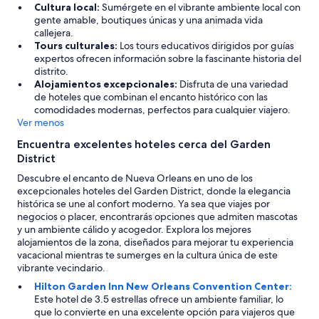
l
Cultura local:
Sumérgete en el vibrante ambiente local con
e
gente amable, boutiques únicas y una animada vida
a
callejera.
v
Tours culturales:
Los tours educativos dirigidos por guías
e
expertos ofrecen información sobre la fascinante historia del
t
distrito.
h
Alojamientos excepcionales:
Disfruta de una variedad
e
de hoteles que combinan el encanto histórico con las
h
comodidades modernas, perfectos para cualquier viajero.
o
Ver menos
t
e
Encuentra excelentes hoteles cerca del Garden
l
District
b
Descubre el encanto de Nueva Orleans en uno de los
e
excepcionales hoteles del Garden District, donde la elegancia
c
histórica se une al confort moderno. Ya sea que viajes por
a
negocios o placer, encontrarás opciones que admiten mascotas
u
y un ambiente cálido y acogedor. Explora los mejores
s
alojamientos de la zona, diseñados para mejorar tu experiencia
e
vacacional mientras te sumerges en la cultura única de este
i
vibrante vecindario.
t
h
Hilton Garden Inn New Orleans Convention Center:
a
Este hotel de 3.5 estrellas ofrece un ambiente familiar, lo
d
que lo convierte en una excelente opción para viajeros que