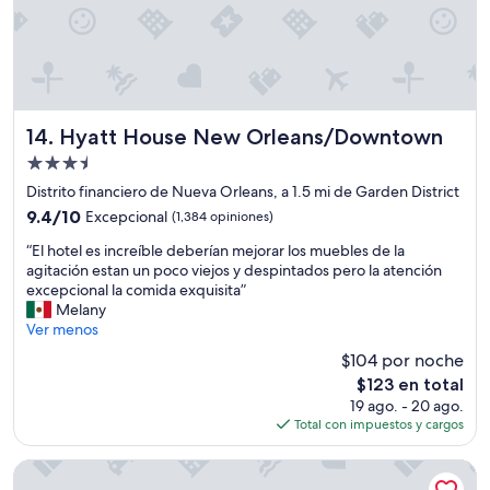
o
o
f
y
f
c
e
o
r
n
e
c
d
u
Hyatt House New Orleans/Downtown
14. Hyatt House New Orleans/Downtown
e
c
x
a
Propiedad
c
r
de
Distrito financiero de Nueva Orleans, a 1.5 mi de Garden District
e
a
3.5
9.4
9.4/10
Excepcional
(1,384 opiniones)
l
c
estrellas
de
l
h
“
“El hotel es increíble deberían mejorar los muebles de la
10,
e
a
E
agitación estan un poco viejos y despintados pero la atención
Excepcional,
n
s
l
excepcional la comida exquisita”
(1,384
t
.
h
Melany
opiniones)
c
”
o
Ver menos
u
t
s
$104 por noche
e
t
El
$123 en total
l
o
precio
19 ago. - 20 ago.
e
m
actual
Total con impuestos y cargos
s
e
es
i
r
de
n
Cambria Hotel New Orleans Downtown Warehouse District
s
$123
c