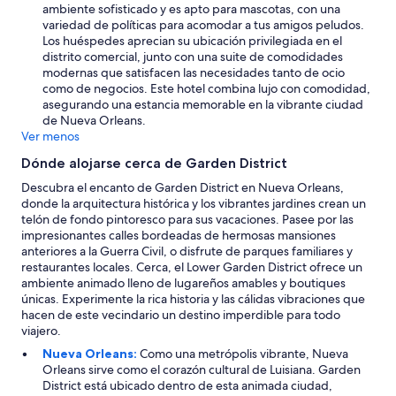
r
ambiente sofisticado y es apto para mascotas, con una
s
variedad de políticas para acomodar a tus amigos peludos.
!
Los huéspedes aprecian su ubicación privilegiada en el
”
distrito comercial, junto con una suite de comodidades
modernas que satisfacen las necesidades tanto de ocio
como de negocios. Este hotel combina lujo con comodidad,
asegurando una estancia memorable en la vibrante ciudad
de Nueva Orleans.
Ver menos
Dónde alojarse cerca de Garden District
Descubra el encanto de Garden District en Nueva Orleans,
donde la arquitectura histórica y los vibrantes jardines crean un
telón de fondo pintoresco para sus vacaciones. Pasee por las
impresionantes calles bordeadas de hermosas mansiones
anteriores a la Guerra Civil, o disfrute de parques familiares y
restaurantes locales. Cerca, el Lower Garden District ofrece un
ambiente animado lleno de lugareños amables y boutiques
únicas. Experimente la rica historia y las cálidas vibraciones que
hacen de este vecindario un destino imperdible para todo
viajero.
Nueva Orleans:
Como una metrópolis vibrante, Nueva
Orleans sirve como el corazón cultural de Luisiana. Garden
District está ubicado dentro de esta animada ciudad,