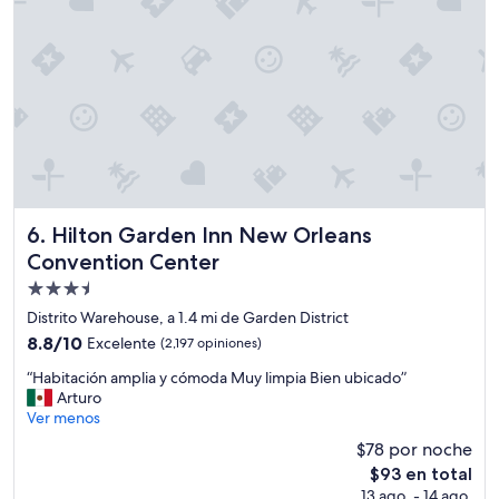
i
ó
n
,
b
u
e
n
d
e
s
a
Hilton Garden Inn New Orleans Convention Center
6. Hilton Garden Inn New Orleans
y
Convention Center
u
Propiedad
n
o
de
Distrito Warehouse, a 1.4 mi de Garden District
.
3.5
8.8
8.8/10
Excelente
(2,197 opiniones)
H
estrellas
de
a
“
“Habitación amplia y cómoda Muy limpia Bien ubicado”
10,
b
H
Arturo
Excelente,
i
a
Ver menos
(2,197
t
b
opiniones)
$78 por noche
a
i
c
El
$93 en total
t
i
precio
13 ago. - 14 ago.
a