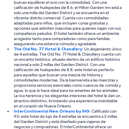
e
buscan equilibrar el ocio con la comodidad. Con una
v
calificación de huéspedes de 8.6, el Hilton Garden Inn está a
e
solo una milla del Garden District y se encuentra en el
r
vibrante distrito comercial. Cuenta con comodidades
y
adaptadas para niños, que incluyen cunas gratuitas y
t
opciones que admiten mascotas para quienes viajan con sus
h
compañeros peludos. El hotel también ofrece un ambiente
i
acogedor tanto para compradores como para familias,
n
asegurando una estancia cómoda y agradable.
g
The Old No. 77 Hotel & Chandlery:
Un alojamiento único
r
de 4 estrellas, The Old No. 77 Hotel & Chandlery cuenta con
i
un encanto histórico, situado dentro de un edificio histórico
g
nacional a solo 2 millas del Garden District. Con una
h
calificación de huéspedes de 8.8, este hotel es perfecto
t
para aquellos que buscan una mezcla de historia y
t
comodidades modernas. Da la bienvenida a las mascotas y
h
proporciona servicios esenciales como cuencos de comida y
e
agua, lo que lo hace ideal para los amantes de los animales.
r
La rica herencia y los elegantes interiores del hotel le dan un
e
atractivo distintivo, brindando una experiencia inolvidable
.
en el corazón de Nueva Orleans.
5
InterContinental New Orleans by IHG:
Calificado con
s
9.0, este hotel de lujo de 4 estrellas se encuentra a 2 millas
t
del Garden District y está diseñado para viajeros de
a
negocios y compradores. El InterContinental ofrece un