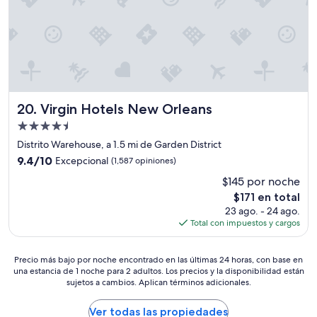
o
m
p
l
e
t
e
w
Virgin Hotels New Orleans
20. Virgin Hotels New Orleans
i
t
Propiedad
h
de
Distrito Warehouse, a 1.5 mi de Garden District
v
4.5
9.4
9.4/10
Excepcional
(1,587 opiniones)
i
estrellas
de
n
$145 por noche
10,
t
El
$171 en total
Excepcional,
a
precio
(1,587
23 ago. - 24 ago.
g
actual
opiniones)
Total con impuestos y cargos
e
es
v
de
i
Precio
$171
Precio más bajo por noche encontrado en las últimas 24 horas, con base en
n
una estancia de 1 noche para 2 adultos. Los precios y la disponibilidad están
más
y
sujetos a cambios. Aplican términos adicionales.
bajo
l
por
r
noche
Ver todas las propiedades
e