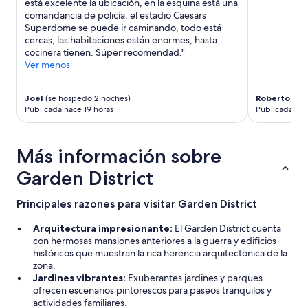
e
está excelente la ubicación, en la esquina está una
cambios.
s
comandancia de policía, el estadio Caesars
Aplican
m
Superdome se puede ir caminando, todo está
términos
u
cercas, las habitaciones están enormes, hasta
adicionales.
s
cocinera tienen. Súper recomendad."
i
Ver menos
c
.
Joel
(se hospedó 2 noches)
Roberto Car
I
Publicada hace 19 horas
Publicada hac
d
i
d
n
Más información sobre
'
Garden District
t
e
v
Principales razones para visitar Garden District
e
n
Arquitectura impresionante:
El Garden District cuenta
w
con hermosas mansiones anteriores a la guerra y edificios
a
históricos que muestran la rica herencia arquitectónica de la
n
zona.
t
Jardines vibrantes:
Exuberantes jardines y parques
t
ofrecen escenarios pintorescos para paseos tranquilos y
o
actividades familiares.