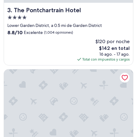
a
l
The Pontchartrain Hotel
3. The Pontchartrain Hotel
a
Propiedad
c
de
a
Lower Garden District, a 0.5 mi de Garden District
4.0
j
8.8
8.8/10
Excelente
(1,004 opiniones)
a
estrellas
de
$120 por noche
f
10,
u
El
$142 en total
Excelente,
e
precio
(1,004
16 ago. - 17 ago.
r
actual
opiniones)
Total con impuestos y cargos
t
es
e
de
Alder Hotel Uptown New Orleans
,
$142
s
e
r
e
p
o
r
t
ó
y
n