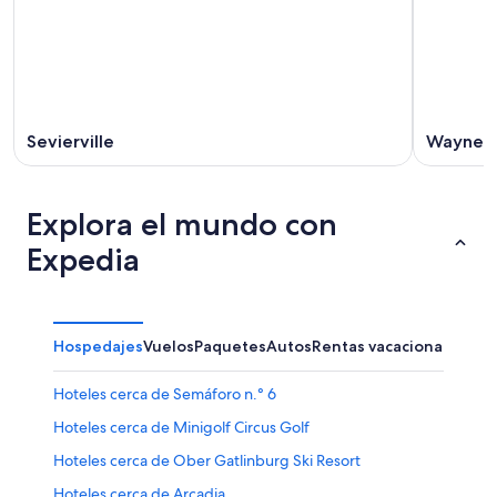
Sevierville
Waynesv
Explora el mundo con
Expedia
Hospedajes
Vuelos
Paquetes
Autos
Rentas vacacionales
Otr
Hoteles cerca de Semáforo n.° 6
Hoteles cerca de Minigolf Circus Golf
Hoteles cerca de Ober Gatlinburg Ski Resort
Hoteles cerca de Arcadia