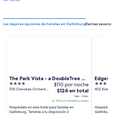
Las mejores opciones de hoteles en Gatlinburg
Rentas vacacion
The Park Vista - a DoubleTree by Hilton Hotel - Gatlinburg
Edgewater H
The Park Vista - a DoubleTree by
Edgewat
4
$110 por noche
3
Hilton Hotel - Gatlinburg
out
out
705 Cherokee Orchard
402 River R
El
$124 en total
Road Gatlinburg TN
TN
of
of
precio
1 sep. - 2 sep.
5
5
es
Total con impuestos y cargos
de
Hospédate en este hotel para familias en
Hospédate e
$124
Gatlinburg. Tendrás a tu disposición 2
Gatlinburg.