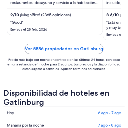
restaurantes, desayuno y servicio a la habitación.
en
incluido, wif
Nuestros huéspedes destacan ...
huéspedes d
total
por
9
/
10
¡Magnífico! (2365 opiniones)
8.6
/
10
¡Exc
noche
"Good"
"Está en un 
del
y muy buena
Enviada el 28 feb. 2026
1
Enviada el 4 
sep
al
Ver 5886 propiedades en Gatlinburg
2
sep
Precio más bajo por noche encontrado en las últimas 24 horas, con base
en una estancia de 1 noche para 2 adultos. Los precios y la disponibilidad
están sujetos a cambios. Aplican términos adicionales.
Disponibilidad de hoteles en
Gatlinburg
Consultar
Hoy
6 ago - 7 ago
precios
en
Consultar
Mañana por la noche
7 ago - 8 ago