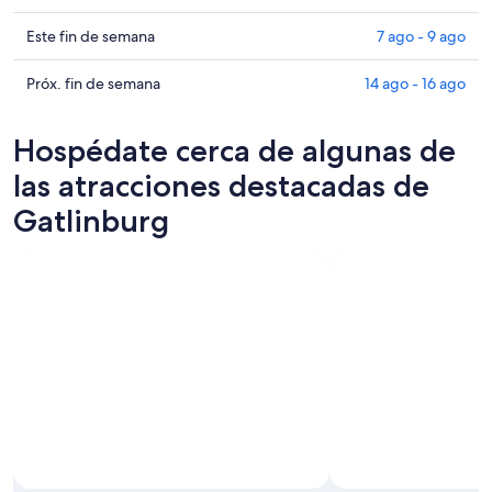
Gatlinburg
precios
para
en
Consultar
Este fin de semana
7 ago - 9 ago
hoy,
Gatlinburg
precios
6
para
en
Consultar
Próx. fin de semana
14 ago - 16 ago
ago
mañana
Gatlinburg
precios
-
por
para
en
Hospédate cerca de algunas de
7
la
este
Gatlinburg
ago
noche,
fin
para
las atracciones destacadas de
7
de
el
Gatlinburg
ago
semana,
próximo
-
7
fin
8
ago
de
ago
-
semana,
9
14
ago
ago
-
16
ago