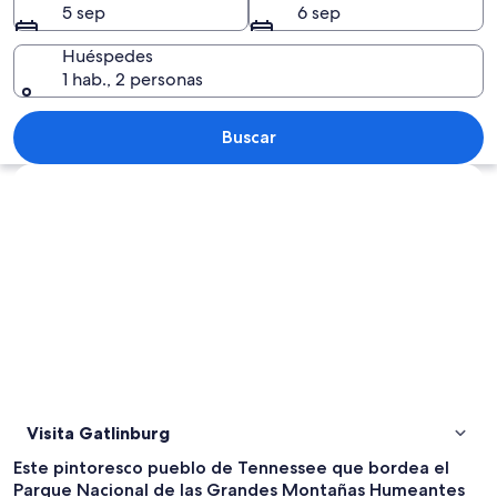
5 sep
6 sep
Huéspedes
1 hab., 2 personas
Un pueblo enclavado en un valle, rode
Buscar
Explorar mapa
Visita Gatlinburg
Este pintoresco pueblo de Tennessee que bordea el
Parque Nacional de las Grandes Montañas Humeantes