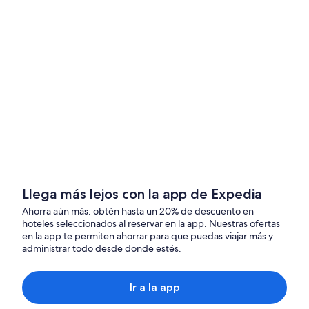
Rocky Grove
Hoteles en Gatlinburg - Pigeon Forge
Moteles en Gatlinburg - Pigeon Forge
Hoteles cerca de Centro comercial Mountain Mall
Hoteles cerca de Museo Ripley's Believe It Or Not
Hoteles cerca de Centro de entretenimiento Fannie
Farkle's Family Fun Parlor
Hoteles cerca de Funicular Ober Gatlinburg
Hoteles cerca de Parque temático Anakeesta
Hoteles cerca de Museo Hollywood Star Cars
Hoteles de golf en Chalet Village
Llega más lejos con la app de Expedia
Hoteles con spa en Chalet Village
Ahorra aún más: obtén hasta un 20% de descuento en
Hoteles gay friendly en Chalet Village
hoteles seleccionados al reservar en la app. Nuestras ofertas
en la app te permiten ahorrar para que puedas viajar más y
Hoteles en Chalet Village
administrar todo desde donde estés.
Hoteles cerca de Amazing Mirror Maze
Hoteles cerca de Semáforo n.° 3
Ir a la app
Hoteles cerca de Sede central del Parque Nacional de