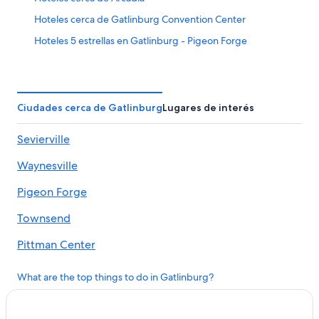
Hoteles cerca de Gatlinburg Convention Center
Hoteles 5 estrellas en Gatlinburg - Pigeon Forge
Cabañas en Gatlinburg - Pigeon Forge
Casas en los árboles en Gatlinburg - Pigeon Forge
Condominios en Gatlinburg - Pigeon Forge
Ciudades cerca de Gatlinburg
Lugares de interés
Hoteles de Great Wolf Lodge en Gatlinburg - Pigeon
Sevierville
Forge
Hoteles de ski en Gatlinburg - Pigeon Forge
Waynesville
Hoteles románticos en Gatlinburg - Pigeon Forge
Pigeon Forge
Hoteles baratos en Gatlinburg - Pigeon Forge
Townsend
Hoteles cerca del acuario en Gatlinburg - Pigeon Forge
Pittman Center
Hoteles con cocina en Gatlinburg - Pigeon Forge
Hoteles con parque acuático en Gatlinburg - Pigeon
Cosby
What are the top things to do in Gatlinburg?
Forge
Cherokee
Hoteles con alberca en Gatlinburg - Pigeon Forge