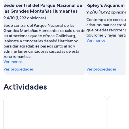
Sede central del Parque Nacional de
Ripley's Aquarium 
las Grandes Montañas Humeantes
9.2/10 (4,492 opiniones
9.4/10 (1,293 opiniones)
Contempla de cerca una
criaturas marinas tropic
Sede central del Parque Nacional de las
que puedes recorrer a 
Grandes Montañas Humeantes es solo una de
tiburones y rayas hasta
las atracciones que te ofrece Gatlinburg,
Ver menos
¡anímate a conocer las demás! Haz tiempo
para dar agradables paseos junto al río y
admirar las encantadoras cascadas de esta
zona romántica.
Ver menos
Ver propiedades
Ver propiedades
Actividades
Pigeon Forge: el increíble espectáculo de magia de Steven 
Soul of M