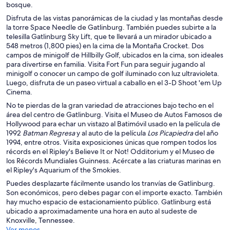
bosque.
Disfruta de las vistas panorámicas de la ciudad y las montañas desde
la torre Space Needle de Gatlinburg. También puedes subirte a la
telesilla Gatlinburg Sky Lift, que te llevará a un mirador ubicado a
548 metros (1,800 pies) en la cima de la Montaña Crocket. Dos
campos de minigolf de Hillbilly Golf, ubicados en la cima, son ideales
para divertirse en familia. Visita Fort Fun para seguir jugando al
minigolf o conocer un campo de golf iluminado con luz ultravioleta.
Luego, disfruta de un paseo virtual a caballo en el 3-D Shoot 'em Up
Cinema.
No te pierdas de la gran variedad de atracciones bajo techo en el
área del centro de Gatlinburg. Visita el Museo de Autos Famosos de
Hollywood para echar un vistazo al Batimóvil usado en la película de
1992
Batman Regresa
y al auto de la película
Los Picapiedra
del año
1994, entre otros. Visita exposiciones únicas que rompen todos los
récords en el Ripley's Believe It or Not! Odditorium y el Museo de
los Récords Mundiales Guinness. Acércate a las criaturas marinas en
el Ripley's Aquarium of the Smokies.
Puedes desplazarte fácilmente usando los tranvías de Gatlinburg.
Son económicos, pero debes pagar con el importe exacto. También
hay mucho espacio de estacionamiento público. Gatlinburg está
ubicado a aproximadamente una hora en auto al sudeste de
Knoxville, Tennessee.
Ver menos