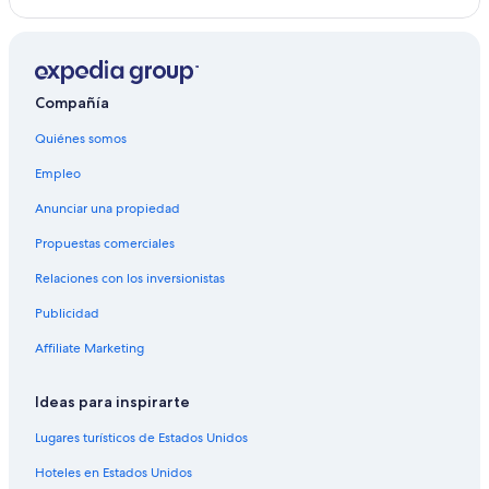
las Grandes Montañas Humeantes
Hoteles cerca de Destilería Ole Smoky Moonshine
Hoteles cerca de Gatlinburg Space Needle and Family
Fun Center
Compañía
Hoteles cerca de Ripley's Aquarium of the Smokies
Quiénes somos
Hoteles cerca de Parque acuático techado Wild Bear
Empleo
Falls
Anunciar una propiedad
Hoteles cerca de Gatlinburg SkyPark
Propuestas comerciales
Relaciones con los inversionistas
Publicidad
Affiliate Marketing
Ideas para inspirarte
Lugares turísticos de Estados Unidos
Hoteles en Estados Unidos