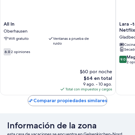
All
Lara
All In
Lara -
In
-
Netfli
Oberhausen
Oberhausen
top
Gladbe
Wifi gratuito
Ventanas a prueba de
Ausstat
ruido
kostenlo
Cocin
Secad
Netflix/
6.0
6.0
2 opiniones
Gladbe
de
9.0
Mag
9.0
10,
de
2 op
2
10,
$60 por noche
opiniones
Magnífi
El
$64 en total
2
precio
opinion
9 ago. - 10 ago.
actual
Total con impuestos y cargos
es
de
Comparar propiedades similares
$64
Información de la zona
esta casa de vacaciones se encuentra en Gelsenkirchen-Nord,