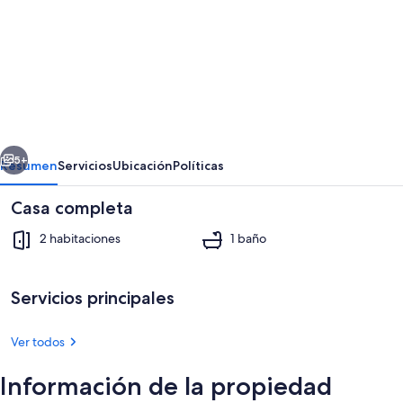
fotos
de
MY
APARTMENTS
04
erior
Siguiente
5+
Resumen
Servicios
Ubicación
Políticas
Casa completa
2 habitaciones
1 baño
Servicios principales
Ver todos
2 habitaciones, tabla de planchar con 
Información de la propiedad