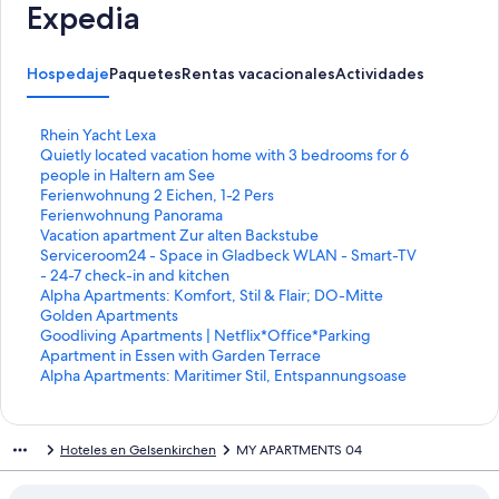
Expedia
Hospedaje
Paquetes
Rentas vacacionales
Actividades
E
Rhein Yacht Lexa
n
E
Quietly located vacation home with 3 bedrooms for 6
l
n
people in Haltern am See
a
l
E
Ferienwohnung 2 Eichen, 1-2 Pers
c
a
n
E
Ferienwohnung Panorama
e
c
l
n
E
Vacation apartment Zur alten Backstube
p
e
a
l
n
E
Serviceroom24 - Space in Gladbeck WLAN - Smart-TV
a
p
c
a
l
n
- 24-7 check-in and kitchen
r
a
e
c
a
l
E
Alpha Apartments: Komfort, Stil & Flair; DO-Mitte
a
r
p
e
c
a
n
E
Golden Apartments
a
a
a
p
e
c
l
n
E
Goodliving Apartments | Netflix*Office*Parking
b
a
r
a
p
e
a
l
n
E
Apartment in Essen with Garden Terrace
r
b
a
r
a
p
c
a
l
n
E
Alpha Apartments: Maritimer Stil, Entspannungsoase
i
r
a
a
r
a
e
c
a
l
n
r
i
b
a
a
r
p
e
c
a
l
l
r
r
b
a
a
a
p
e
c
a
Hoteles en Gelsenkirchen
MY APARTMENTS 04
a
l
i
r
b
a
r
a
p
e
c
p
a
r
i
r
b
a
r
a
p
e
á
p
l
r
i
r
a
a
r
a
p