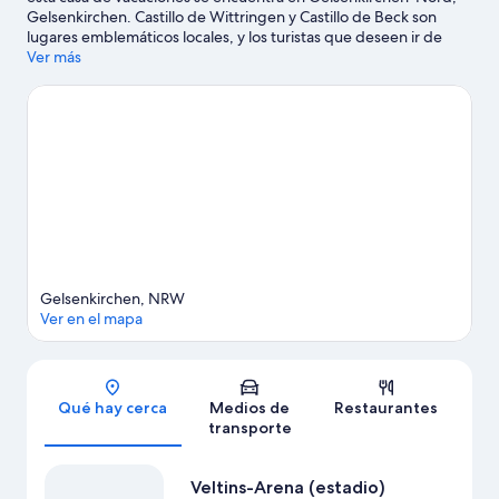
Gelsenkirchen. Castillo de Wittringen y Castillo de Beck son
lugares emblemáticos locales, y los turistas que deseen ir de
compras pueden visitar Centro comercial Westfield CENTRO y
Ver más
Rathaus Galerie Essen. ¿Quieres asistir a un evento o partido?
Consulta el calendario de Veltins-Arena (estadio) o Estadio
Rudolf Weber-Arena.
Visita nuestra guía de Gelsenkirchen
Ver más casas de vacaciones en Gelsenkirchen
Gelsenkirchen, NRW
Ver en el mapa
Sección del mapa
Qué hay cerca
Medios de
Restaurantes
transporte
Veltins-Arena (estadio)