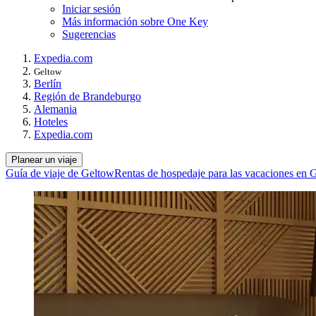
Iniciar sesión
Más información sobre One Key
Sugerencias
Expedia.com
Geltow
Berlín
Región de Brandeburgo
Alemania
Hoteles
Expedia.com
Planear un viaje
Guía de viaje de Geltow
Rentas de hospedaje para las vacaciones en 