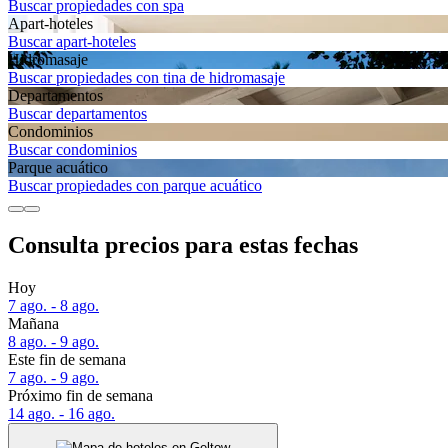
Buscar propiedades con spa
Apart-hoteles
Buscar apart-hoteles
Hidromasaje
Buscar propiedades con tina de hidromasaje
Departa­mentos
Buscar departamentos
Condominios
Buscar condominios
Parque acuático
Buscar propiedades con parque acuático
Consulta precios para estas fechas
Hoy
7 ago. - 8 ago.
Mañana
8 ago. - 9 ago.
Este fin de semana
7 ago. - 9 ago.
Próximo fin de semana
14 ago. - 16 ago.