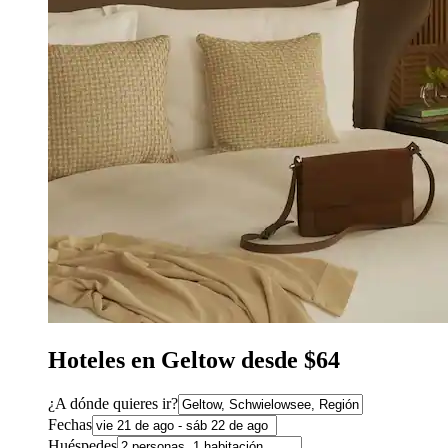
Hoteles en Geltow desde $64
¿A dónde quieres ir?
Fechas
Huéspedes