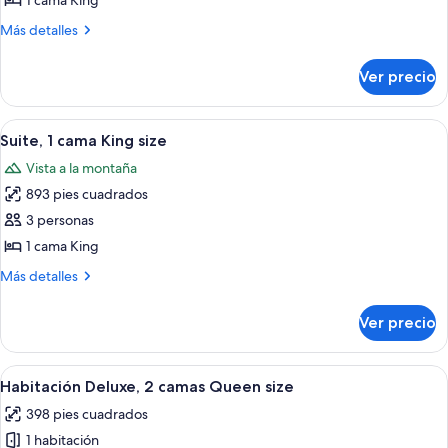
1 cama King
Deluxe,
Más
Más detalles
1
detalles
cama
sobre
Ver precio
Habitación
King
Deluxe,
size
1
Abrir
Un dormitorio amplio con una cama gra
2
cama
Suite, 1 cama King size
todas
King
Vista a la montaña
size
las
893 pies cuadrados
fotos
de
3 personas
Suite,
1 cama King
1
Más
Más detalles
cama
detalles
King
sobre
Ver precio
Suite,
size
1
cama
Abrir
Habitación de hotel con dos camas, un e
2
King
Habitación Deluxe, 2 camas Queen size
todas
size
398 pies cuadrados
las
1 habitación
fotos