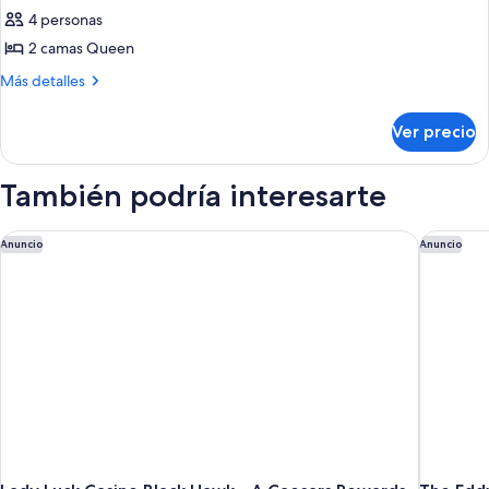
de
4 personas
Habitación
2 camas Queen
Deluxe,
Más
Más detalles
2
detalles
camas
sobre
Ver precio
Habitación
Queen
Deluxe,
size
2
También podría interesarte
camas
Queen
size
Lady Luck Casino Black Hawk - A Caesars Rewards Destination
The Edd
Anuncio
Anuncio