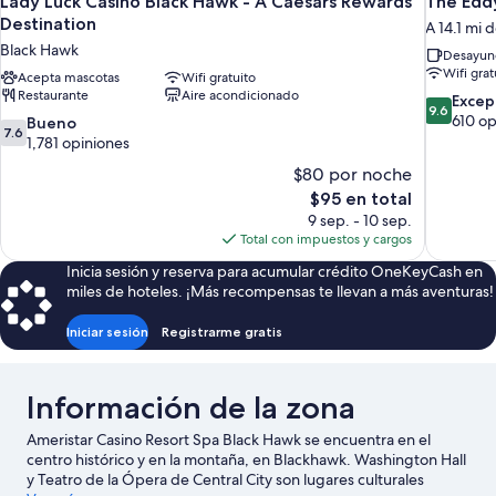
Lady Luck Casino Black Hawk - A Caesars Rewards
The Edd
Destination
A 14.1 mi 
Black Hawk
Desayuno
Wifi grat
Acepta mascotas
Wifi gratuito
Restaurante
Aire acondicionado
9.6
Excep
9.6
de
610 op
7.6
Bueno
7.6
10,
de
1,781 opiniones
Excepcion
10,
$80 por noche
610
Bueno,
El
$95 en total
opiniones
1,781
precio
9 sep. - 10 sep.
opiniones
actual
Total con impuestos y cargos
es
Inicia sesión y reserva para acumular crédito OneKeyCash en
de
miles de hoteles. ¡Más recompensas te llevan a más aventuras!
$95
Iniciar sesión
Registrarme gratis
Información de la zona
Ameristar Casino Resort Spa Black Hawk se encuentra en el
centro histórico y en la montaña, en Blackhawk. Washington Hall
y Teatro de la Ópera de Central City son lugares culturales