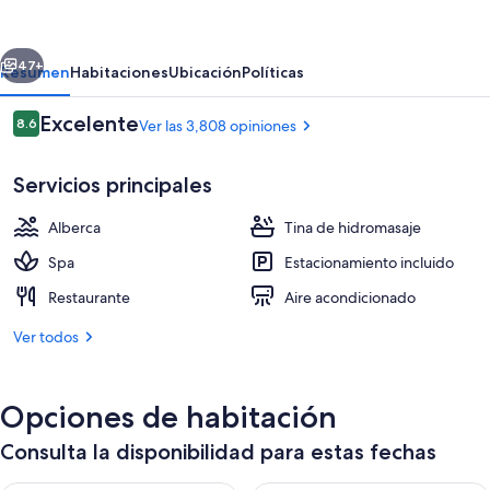
Resort
Spa
erior
Siguiente
Black
47+
Resumen
Habitaciones
Ubicación
Políticas
Hawk
Opiniones
Excelente
8.6
Ver las 3,808 opiniones
8.6 de 10,
Servicios principales
Alberca
Tina de hidromasaje
Spa
Estacionamiento incluido
Restaurante
Aire acondicionado
Alberca techada, acceso de 07:00 a 19
Ver todos
Opciones de habitación
Consulta la disponibilidad para estas fechas