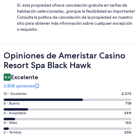
Sí, esta propiedad ofrece cancelación gratuita en tarifas de
habitación seleccionadas, ¡porque la flexibilidad es importante!
Consulta la política de cancelación de la propiedad en nuestro
sitio para obtener más información sobre cualquier excepción
o requisito.
Opiniones
Opiniones de Ameristar Casino
Resort Spa Black Hawk
Excelente
8.6
3,808 opiniones
Puntuación
10 - Excelente
2,373
de
Puntuación
8 - Bueno
718
10,
de
es
Puntuación
6 - Aceptable
349
8,
decir,
de
es
Puntuación
4 - Malo
162
Excelente.
6,
decir,
de
Basada
es
Puntuación
2 - Terrible
206