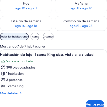
Consulta la disponibilidad para hoy ago 10 - ago 11
Consulta la disponibilidad par
Hoy
Mañana
ago 10 - ago 11
ago 11 - ago 12
Consulta la disponibilidad para este fin de semana ago 14 - ag
Consulta la disponibilidad pa
Este fin de semana
Próximo fin de semana
ago 14 - ago 16
ago 21 - ago 23
Filtros
Todas las habitaciones
1 cama
2 camas
disponibles
para
Mostrando 7 de 7 habitaciones
las
Abrir
Una habitación de hotel con una cama g
2
Habitación de lujo, 1 cama King size, vista a la ciudad
habitaciones
todas
Vista a la montaña
las
398 pies cuadrados
fotos
de
1 habitación
Habitación
3 personas
de
1 cama King
lujo,
Más
Más detalles
1
detalles
cama
sobre
Ver precio
Habitación
King