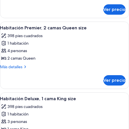
1
detalles
cama
sobre
Ver precio
Habitación
King
Premier,
size
1
Abrir
Habitación de hotel con dos camas, un e
2
cama
Habitación Premier, 2 camas Queen size
todas
King
398 pies cuadrados
size
las
1 habitación
fotos
de
4 personas
Habitación
2 camas Queen
Premier,
Más
Más detalles
2
detalles
camas
sobre
Ver precio
Habitación
Queen
Premier,
size
2
Abrir
Una habitación de hotel con una cama g
2
camas
Habitación Deluxe, 1 cama King size
todas
Queen
398 pies cuadrados
size
las
1 habitación
fotos
de
3 personas
Habitación