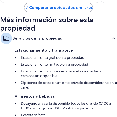
es
Baños con tinas y regaderas independientes y amenidades de baño
de
Comparar propiedades similares
gratuitas
$174
Televisiones de pantalla plana de 48 pulgadas con canales de
Más información sobre esta
televisión premium
propiedad
Armarios o clósets, refrigeradores y cafeteras
Servicios de la propiedad
Estacionamiento y transporte
Estacionamiento gratis en la propiedad
Estacionamiento limitado en la propiedad
Estacionamiento con acceso para silla de ruedas y
camionetas disponible
Opciones de estacionamiento privado disponibles (no en la
calle)
Alimentos y bebidas
Desayuno a la carta disponible todos los días de 07:00 a
11:00 con cargo: de USD 12 a 40 por persona
1 cafetería/café