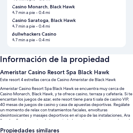
Casino Monarch, Black Hawk
A 7 min a pie
- 0.4 mi
Casino Saratoga, Black Hawk
A 7 min a pie
- 0.4 mi
Bullwhackers Casino
A 7 min a pie
- 0.4 mi
Información de la propiedad
Ameristar Casino Resort Spa Black Hawk
Este resort 4 estrellas cerca de Casino Ameristar de Black Hawk
Ameristar Casino Resort Spa Black Hawk se encuentra muy cerca de
Casino Monarch, Black Hawk, y te ofrece casino, terraza y cafetería. Si te
encantan los juegos de azar, este resort tiene para ti sala de casino VIP,
40 mesas de juegos de casino y casa de apuestas deportivas. Regálate
un momento de relax con tratamientos faciales, envolturas
desintoxicantes y masajes deportivos en el spa de las instalaciones, Ara
Spa. Los 5 restaurantes de la propiedad cuentan con desayuno, brunch,
comida, cena y cocina americana. Hay lobby con chimenea, área de
Propiedades similares
entretenimiento al aire libre, y 3 bares disponibles.