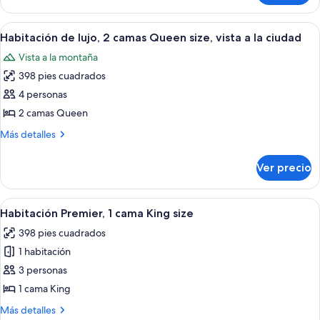
de
size,
lujo,
Abrir
Habitación de hotel con dos camas, un e
vista
2
1
Habitación de lujo, 2 camas Queen size, vista a la ciudad
todas
a
cama
Vista a la montaña
King
las
la
size,
398 pies cuadrados
fotos
ciudad
vista
de
4 personas
a
Habitación
la
2 camas Queen
ciudad
de
Más
Más detalles
lujo,
detalles
2
sobre
Ver precio
Habitación
camas
de
Queen
lujo,
Abrir
Una habitación de hotel con una cama g
size,
2
2
Habitación Premier, 1 cama King size
todas
camas
vista
398 pies cuadrados
Queen
las
a
size,
1 habitación
fotos
la
vista
de
3 personas
ciudad
a
Habitación
la
1 cama King
ciudad
Premier,
Más
Más detalles