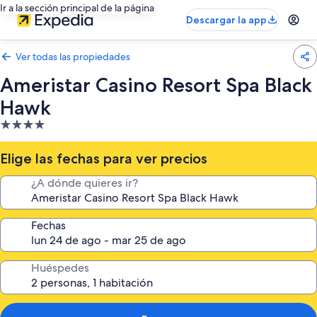
Ir a la sección principal de la página
Descargar la app
Ver todas las propiedades
Ameristar Casino Resort Spa Black
Hawk
Propiedad
de
4.0
Elige las fechas para ver precios
estrellas
¿A dónde quieres ir?
Fechas
Huéspedes