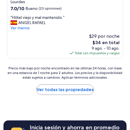
Lourdes
w
7.0
7.0/10
Bueno
(23 opiniones)
e
de
r
“
“Hôtel viejo y mal mantenido.”
10,
d
H
ANGEL RAFAEL
Bueno,
i
ô
Ver menos
(23
d
t
opiniones)
n
$29 por noche
e
’
El
$34 en total
l
t
precio
9 ago. - 10 ago.
v
w
actual
Total con impuestos y cargos
i
o
es
e
r
de
j
k
Precio
$34
Precio más bajo por noche encontrado en las últimas 24 horas, con base
o
p
en una estancia de 1 noche para 2 adultos. Los precios y la disponibilidad
más
y
r
están sujetos a cambios. Aplican términos adicionales.
bajo
m
o
por
a
p
noche
Ver todas las propiedades
l
e
encontrado
m
r
en
a
l
las
n
y
últimas
t
,
24
e
t
horas,
n
h
con
Inicia sesión y ahorra en promedio
i
e