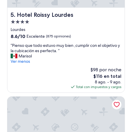
b
a
u
s
e
Hotel Roissy Lourdes
I
5. Hotel Roissy Lourdes
n
w
Propiedad
o
a
y
de
Lourdes
s
l
4.0
w
8.6
8.6/10
Excelente
(875 opiniones)
a
i
estrellas
de
h
“
“Pienso que todo estuvo muy bien ,cumplir con el objetivo y
t
10,
a
P
la cubicación es perfecta. ”
h
Excelente,
b
i
Marisol
e
(875
i
e
Ver menos
l
opiniones)
t
n
d
$98 por noche
a
s
e
c
El
$116 en total
o
r
i
precio
8 ago. - 9 ago.
q
l
ó
actual
Total con impuestos y cargos
u
y
n
es
e
.
c
de
t
Hôtel Croix des Bretons Lourdes Pyrénées
B
o
$116
o
r
n
d
i
f
o
n
o
e
g
r
s
y
t
t
o