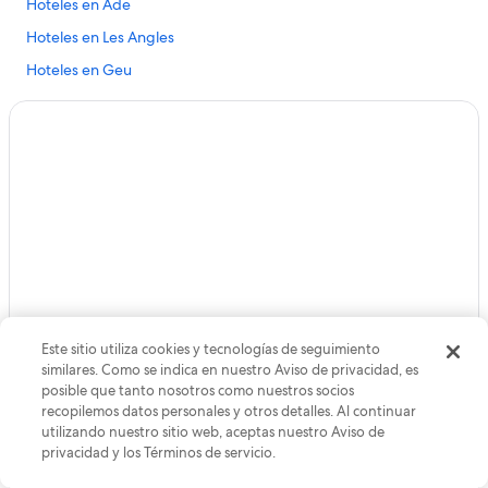
Hoteles en Ade
Hoteles en Les Angles
Hoteles en Geu
Hoteles en Paréac
Hoteles en Arcizans-Avant
Hoteles en Lau-Balagnas
Hoteles en Ouzous
Hoteles cerca de Castillo de Lourdes
Hoteles cerca de Museo de cera Lourdes
Hoteles en Viger
Hoteles en Ayzac-Ost
Este sitio utiliza cookies y tecnologías de seguimiento
Chalets en Jarret
similares. Como se indica en nuestro Aviso de privacidad, es
posible que tanto nosotros como nuestros socios
Hoteles en Argeles Gazost
recopilemos datos personales y otros detalles. Al continuar
Hoteles en Préchac
utilizando nuestro sitio web, aceptas nuestro Aviso de
Llega más lejos con la app de Expedia
privacidad y los Términos de servicio.
Condominios en Saint-Créac
Ahorra aún más: obtén hasta un 20% de descuento en