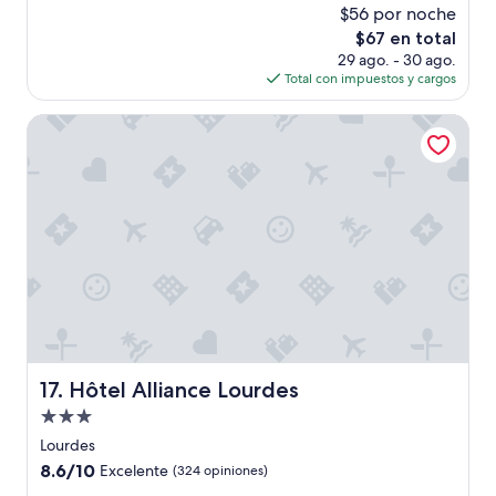
o
$56 por noche
10,
s
El
$67 en total
Muy
ú
precio
bueno,
29 ago. - 30 ago.
p
actual
(448
Total con impuestos y cargos
e
es
opiniones)
r
de
Hôtel Alliance Lourdes
a
$67
t
e
n
t
o
y
e
l
a
m
b
i
Hôtel Alliance Lourdes
17. Hôtel Alliance Lourdes
e
n
Propiedad
t
de
Lourdes
e
3.0
8.6
8.6/10
h
Excelente
(324 opiniones)
estrellas
de
a