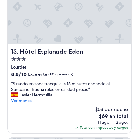
.
s
W
a
h
n
a
t
t
u
e
a
l
r
s
i
e
o
Hôtel Esplanade Eden
13. Hôtel Esplanade Eden
I
d
Propiedad
c
e
o
l
de
Lourdes
u
a
3.0
8.8
8.8/10
Excelente
(118 opiniones)
l
V
estrellas
de
d
i
“
“Situado en zona tranquila, a 15 minutos andando al
10,
a
r
S
Santuario. Buena relación calidad precio”
Excelente,
s
g
i
Javier Hermosilla
(118
k
e
t
Ver menos
opiniones)
f
n
u
$58 por noche
o
d
a
r
e
El
$69 en total
d
.
l
precio
11 ago. - 12 ago.
o
T
a
actual
Total con impuestos y cargos
e
h
m
es
n
a
e
de