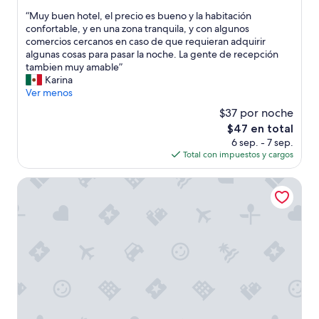
estrellas
de
N
“
“Muy buen hotel, el precio es bueno y la habitación
10,
e
M
confortable, y en una zona tranquila, y con algunos
Muy
a
u
comercios cercanos en caso de que requieran adquirir
bueno,
r
y
algunas cosas para pasar la noche. La gente de recepción
(802
t
b
tambien muy amable”
opiniones)
h
u
Karina
e
e
Ver menos
G
n
r
$37 por noche
h
o
El
$47 en total
o
t
precio
6 sep. - 7 sep.
t
t
actual
Total con impuestos y cargos
e
o
es
l
,
de
,
Hotel Roissy Lourdes
w
$47
e
h
l
i
p
c
r
h
e
i
c
s
i
g
o
o
e
o
s
d