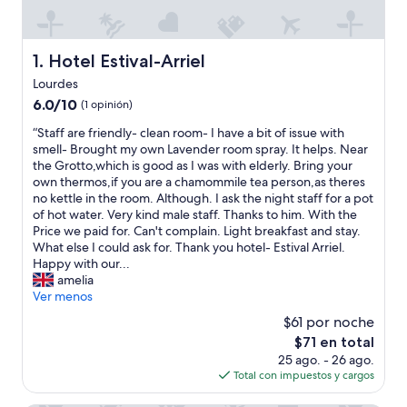
Hotel Estival-Arriel
1. Hotel Estival-Arriel
Lourdes
6.0
6.0/10
(1 opinión)
de
“
“Staff are friendly- clean room- I have a bit of issue with
10,
S
smell- Brought my own Lavender room spray. It helps. Near
(1
t
the Grotto,which is good as I was with elderly. Bring your
opinión)
a
own thermos,if you are a chamommile tea person,as theres
f
no kettle in the room. Although. I ask the night staff for a pot
f
of hot water. Very kind male staff. Thanks to him. With the
a
Price we paid for. Can't complain. Light breakfast and stay.
r
What else I could ask for. Thank you hotel- Estival Arriel.
e
Happy with our...
f
amelia
r
Ver menos
i
$61 por noche
e
El
$71 en total
n
precio
25 ago. - 26 ago.
d
actual
Total con impuestos y cargos
l
es
y
de