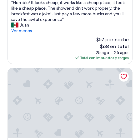
“
“Horrible! It looks cheap, it works like a cheap place, it feels
10,
s
H
like a cheap place. The shower didn’t work properly, the
Excelente,
i
o
breakfast was a joke! Just pay a few more bucks and you’ll
(324
d
r
save the awful experience”
opiniones)
o
r
Juan
m
i
Ver menos
u
b
y
$57 por noche
l
t
El
$68 en total
e
r
precio
25 ago. - 26 ago.
!
a
actual
Total con impuestos y cargos
I
n
es
t
q
de
l
Hôtel Ladagnous
u
$68
o
i
o
l
k
o
s
.
c
M
h
u
e
c
a
h
p
a
,
s
i
g
t
r