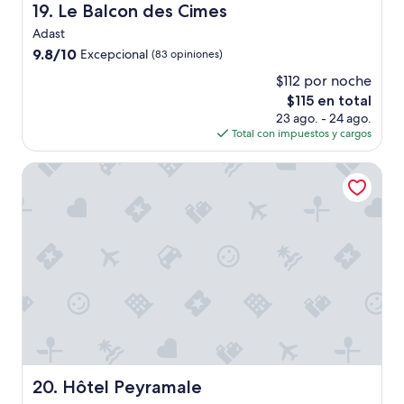
Le Balcon des Cimes
19. Le Balcon des Cimes
e
l
Adast
s
9.8
9.8/10
Excepcional
(83 opiniones)
l
de
i
$112 por noche
10,
k
El
$115 en total
Excepcional,
e
precio
(83
23 ago. - 24 ago.
a
actual
opiniones)
Total con impuestos y cargos
c
es
h
de
Hôtel Peyramale
e
$115
a
p
p
l
a
c
e
.
T
h
e
s
h
Hôtel Peyramale
20. Hôtel Peyramale
o