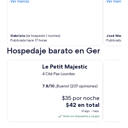
Ver menos
Ver menos
a
f
e
w
m
o
r
Gabriela
(se hospedó 1 noches)
José María
(
Publicada hace 17 horas
Publicada hac
e
b
Hospedaje barato en Ger
u
c
k
Le Petit Majestic
Hôtel Kenne
Le Petit Majestic
s
a
4 Cité Pax Lourdes
n
d
7.8
/
10
¡Bueno! (207 opiniones)
y
o
$35 por noche
u
’
El
$42 en total
l
precio
31 ago. - 1 sep.
l
es
Total con impuestos y cargos
s
de
a