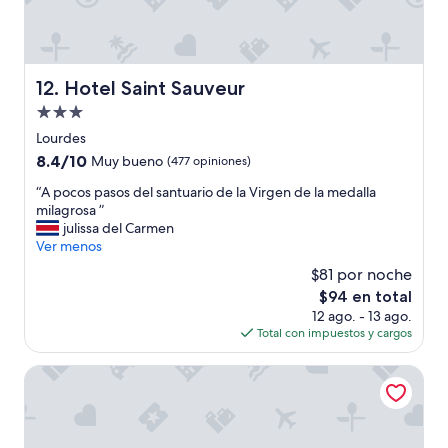
e
D
a
y
n
e
i
u
t
s
n
n
e
a
.
o
P
y
L
m
Hotel Saint Sauveur
12. Hotel Saint Sauveur
e
u
i
u
r
Propiedad
n
g
y
s
o
de
h
b
Lourdes
o
m
t
u
3.0
8.4
8.4/10
Muy bueno
(477 opiniones)
n
u
b
e
estrellas
de
a
y
r
n
“
“A pocos pasos del santuario de la Virgen de la medalla
10,
l
f
e
o
A
milagrosa ”
Muy
a
l
a
.
p
julissa del Carmen
bueno,
m
a
k
”
o
Ver menos
(477
a
c
f
c
opiniones)
b
$81 por noche
o
a
o
l
”
El
$94 en total
s
s
e
precio
t
12 ago. - 13 ago.
p
”
actual
a
Total con impuestos y cargos
a
es
n
s
de
d
o
Hôtel Esplanade Eden
$94
s
s
t
d
a
e
y
l