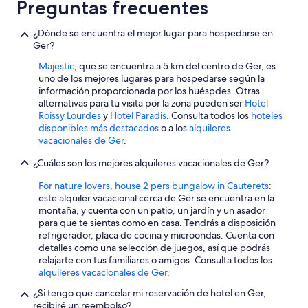
$42
v
Preguntas frecuentes
e
en
t
total
¿Dónde se encuentra el mejor lugar para hospedarse en
h
por
Ger?
e
noche
a
Majestic
, que se encuentra a 5 km del centro de Ger, es
del
w
uno de los mejores lugares para hospedarse según la
31
f
información proporcionada por los huéspdes. Otras
u
ago
alternativas para tu visita por la zona pueden ser
Hotel
l
al
Roissy Lourdes
y
Hotel Paradis
. Consulta todos los
hoteles
e
disponibles más destacados
o a los
alquileres
1
x
vacacionales de Ger
.
sep
p
e
¿Cuáles son los mejores alquileres vacacionales de Ger?
r
For nature lovers, house 2 pers bungalow in Cauterets
:
i
este alquiler vacacional cerca de Ger se encuentra en la
e
montaña, y cuenta con un patio, un jardín y un asador
n
para que te sientas como en casa. Tendrás a disposición
c
refrigerador, placa de cocina y microondas. Cuenta con
e
detalles como una selección de juegos, así que podrás
”
relajarte con tus familiares o amigos. Consulta todos los
alquileres vacacionales de Ger
.
¿Si tengo que cancelar mi reservación de hotel en Ger,
recibiré un reembolso?