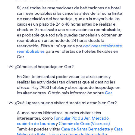
Sí, casi todas las reservaciones de habitaciones de hotel
son reembolsables si las cancelas antes de la fecha límite
de cancelación del hospedaje, que en la mayoría de los
casos es un plazo de 24 o 48 horas antes de realizar el
check-in. Si realizaste una reservación no reembolsable,
es probable que todavía puedas cancelarla y obtener un
reembolso en un periodo de 24 horas desde la
reservación. Filtra tu búsqueda por
opciones totalmente
reembolsables
para ver ofertas de hoteles flexibles en
Ger.
¿Cómo es el hospedaje en Ger?
En Ger, te encantará poder visitar las atracciones y
realizar las actividades tan diversas que el destino les
ofrece. Hay 2953 hoteles y otros tipos de hospedaje en
los alrededores. Obtén más información sobre
Ger
.
¿Qué lugares puedo visitar durante mi estadía en Ger?
A unos pocos kilómetros, puedes visitar sitios
interesantes, como
Funicular Pic du Jer
,
Mercado
cubierto de Lourdes
y
Chemin de Croix (Viacrucis)
.
También puedes visitar
Casa de Santa Bernadette
y
Casa
Molino de Boly - Lugar de origen de Bernadette