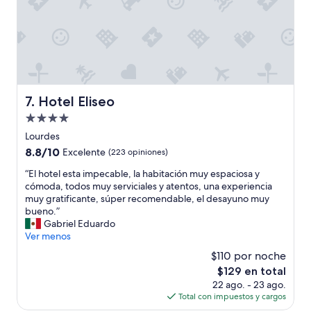
y
j
m
c
e
o
o
t
m
n
i
m
a
v
i
l
o
l
g
y
e
u
l
t
Hotel Eliseo
7. Hotel Eliseo
n
a
e
Propiedad
o
c
a
s
de
u
p
Lourdes
c
b
4.0
e
8.8
8.8/10
Excelente
(223 opiniones)
o
i
r
estrellas
de
m
c
s
“
“El hotel esta impecable, la habitación muy espaciosa y
10,
e
a
o
E
cómoda, todos muy serviciales y atentos, una experiencia
Excelente,
r
c
n
l
muy gratificante, súper recomendable, el desayuno muy
(223
c
i
,
h
bueno.”
opiniones)
i
ó
a
o
Gabriel Eduardo
o
n
s
t
Ver menos
s
e
t
e
$110 por noche
c
s
h
l
e
El
$129 en total
p
e
e
r
precio
e
22 ago. - 23 ago.
r
s
c
actual
r
Total con impuestos y cargos
e
t
a
es
f
s
a