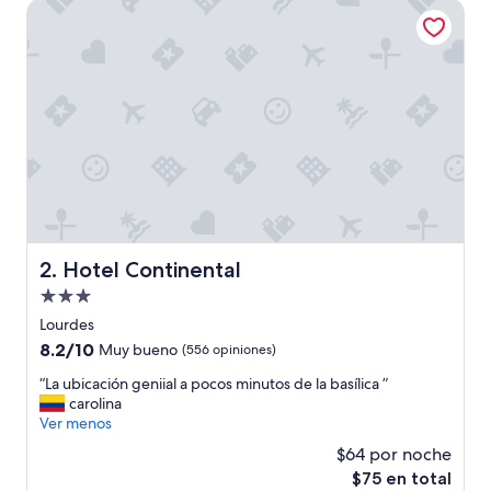
-
Hotel Continental
$71
c
l
e
a
n
r
o
o
m
-
I
h
a
Hotel Continental
2. Hotel Continental
v
Propiedad
e
a
de
Lourdes
b
3.0
8.2
8.2/10
Muy bueno
(556 opiniones)
i
estrellas
de
t
“
“La ubicación geniial a pocos minutos de la basílica ”
10,
o
L
carolina
Muy
f
a
Ver menos
bueno,
i
u
(556
$64 por noche
s
b
opiniones)
s
El
$75 en total
i