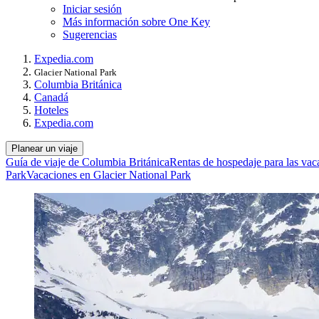
Iniciar sesión
Más información sobre One Key
Sugerencias
Expedia.com
Glacier National Park
Columbia Británica
Canadá
Hoteles
Expedia.com
Planear un viaje
Guía de viaje de Columbia Británica
Rentas de hospedaje para las vac
Park
Vacaciones en Glacier National Park