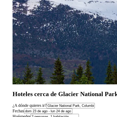
Hoteles cerca de Glacier National Par
¿A dónde quieres ir?
Fechas
Huéspedes