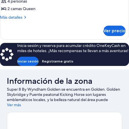
4 personas
2 camas Queen
Más
Más detalles
detalles
sobre
Ver precio
2
Queen
Beds
Inicia sesión y reserva para acumular crédito OneKeyCash en
Room,
miles de hoteles. ¡Más recompensas te llevan a más aventuras!
Non-
Smoking
Iniciar sesión
Registrarme gratis
Información de la zona
Super 8 By Wyndham Golden se encuentra en Golden. Golden
Skybridge y Puente peatonal Kicking Horse son lugares
emblemáticos locales, y la belleza natural del área puede
apreciarse en Yoho National Park y Parque provincial Burges and
Ver más
James Gadsden.
Visita nuestra guía de Golden