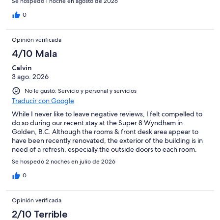
Se hospedó 1 noche en agosto de 2026
0
Opinión verificada
4/10 Mala
Calvin
3 ago. 2026
No le gustó: Servicio y personal y servicios
Traducir con Google
While I never like to leave negative reviews, I felt compelled to
do so during our recent stay at the Super 8 Wyndham in
Golden, B.C. Although the rooms & front desk area appear to
have been recently renovated, the exterior of the building is in
need of a refresh, especially the outside doors to each room.
Our room was relatively quiet despite being near the highway
Se hospedó 2 noches en julio de 2026
but the sheets & towels had some stains & the carpeting along
the exterior corridor of the second level was filthy & needed a
0
thorough vacuuming/cleaning. The breakfast was adequate but
not well stocked & had a very limited selection. The worst about
Opinión verificada
this property however, is the attitude of the staff themselves at
the front desk. Not once during our check in & check out
2/10 Terrible