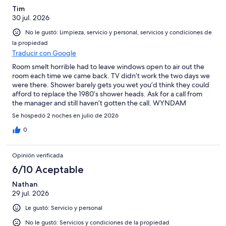
processes were we greeted with a smile, simple hello or any
Tim
welcome or greeting whatsoever. Not even a question of “how
30 jul. 2026
was your stay” at the end as well; just a grunt while we dropped
off our room keys. All of the female employees appeared
No le gustó: Limpieza, servicio y personal, servicios y condiciones de
miserable, rude, inconvenienced by our meer presence there &
la propiedad
unwilling to help or answer basic questions. Very unwelcoming,
Traducir con Google
unfriendly & inhospitable service & all staff are in need of some
desperately needed basic customer service training. Would
Room smelt horrible had to leave windows open to air out the
never stay here again.
room each time we came back. TV didn’t work the two days we
were there. Shower barely gets you wet you’d think they could
afford to replace the 1980’s shower heads. Ask for a call from
the manager and still haven’t gotten the call. WYNDAM
shouldn’t attach their name to this place.
Se hospedó 2 noches en julio de 2026
0
Opinión verificada
6/10 Aceptable
Nathan
29 jul. 2026
Le gustó: Servicio y personal
No le gustó: Servicios y condiciones de la propiedad