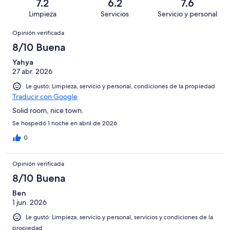
16
Malo.
7.2
6.2
7.6
65
en
decir,
de
Basada
Limpieza
Servicios
Servicio y personal
opiniones
14
Terrible.
65
en
Opiniones
de
Basada
opiniones
Opinión verificada
8
65
en
de
8/10 Buena
opiniones
9
65
de
Yahya
opiniones
27 abr. 2026
65
opiniones
Le gustó: Limpieza, servicio y personal, condiciones de la propiedad
Traducir con Google
Solid room, nice town.
Se hospedó 1 noche en abril de 2026
0
Opinión verificada
8/10 Buena
Ben
1 jun. 2026
Le gustó: Limpieza, servicio y personal, servicios y condiciones de la
propiedad