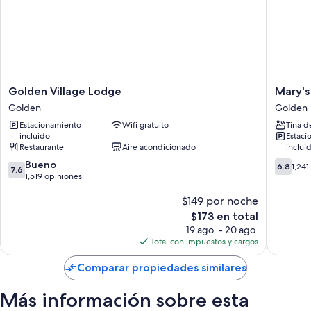
Golden
Mary's
Golden Village Lodge
Mary's
Village
Motel
Golden
Golden
Lodge
Golden
Estacionamiento
Wifi gratuito
Tina d
Golden
incluido
Estaci
Restaurante
Aire acondicionado
inclui
7.6
6.8
Bueno
6.8
1,241
7.6
de
de
1,519 opiniones
10,
10,
$149 por noche
Bueno,
1,241
1,519
opinion
El
$173 en total
opiniones
precio
19 ago. - 20 ago.
actual
Total con impuestos y cargos
es
de
Comparar propiedades similares
$173
Más información sobre esta