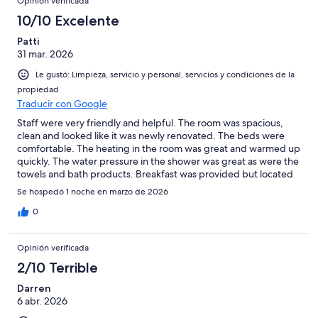
Opinión verificada
10/10 Excelente
Patti
31 mar. 2026
Le gustó: Limpieza, servicio y personal, servicios y condiciones de la
propiedad
Traducir con Google
Staff were very friendly and helpful. The room was spacious,
clean and looked like it was newly renovated. The beds were
comfortable. The heating in the room was great and warmed up
quickly. The water pressure in the shower was great as were the
towels and bath products. Breakfast was provided but located
at a sister hotel across the road. We ate our own food so it wasn't
Se hospedó 1 noche en marzo de 2026
a huge inconvenience. Overall a great place and the price was
very reasonable.
0
Opinión verificada
2/10 Terrible
Darren
6 abr. 2026