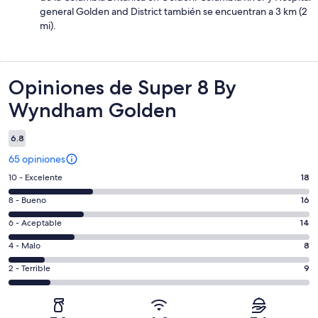
general Golden and District también se encuentran a 3 km (2
mi).
Opiniones
Opiniones de Super 8 By
Wyndham Golden
6.8
65 opiniones
Puntuación
10 - Excelente
18
de
Puntuación
8 - Bueno
16
10,
de
es
Puntuación
6 - Aceptable
14
8,
decir,
de
es
Puntuación
4 - Malo
8
Excelente.
6,
decir,
de
Basada
es
Puntuación
2 - Terrible
9
Bueno.
4,
en
decir,
de
Basada
es
18
Aceptable.
2,
en
decir,
de
Basada
es