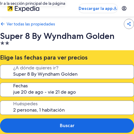
Ir a la sección principal de la página
Descargar la app
Ver todas las propiedades
Super 8 By Wyndham Golden
Propiedad
de
2.0
Elige las fechas para ver precios
estrellas
¿A dónde quieres ir?
Fechas
Huéspedes
Buscar