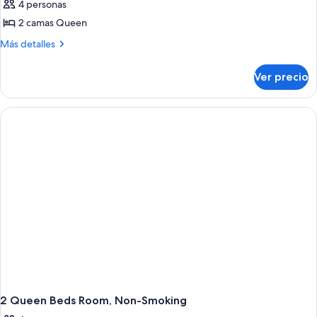
4 personas
las
2 camas Queen
fotos
de
Más
Más detalles
detalles
2
sobre
Queen
Ver precio
2
Beds,
Queen
Deluxe
Beds,
Deluxe
Room,
Room,
Non-
Non-
Smoking
Smoking
2 Queen Beds Room, Non-Smoking