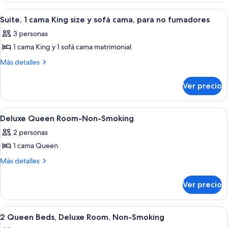
size,
camas
Abrir
Habitación de hotel con cama, escritor
2
para
Queen
Suite, 1 cama King size y sofá cama, para no fumadores
todas
size,
no
3 personas
para
las
fumadores
no
1 cama King y 1 sofá cama matrimonial
fotos
fumadores
de
Más
Más detalles
detalles
Suite,
sobre
1
Ver precio
Suite,
cama
1
King
cama
Abrir
Una habitación de hotel con cama, una 
1
King
size
Deluxe Queen Room-Non-Smoking
todas
size
y
2 personas
y
las
sofá
sofá
1 cama Queen
fotos
cama,
cama,
de
Más
Más detalles
para
para
detalles
Deluxe
no
no
sobre
fumadores
Queen
Ver precio
Deluxe
fumadores
Room-
Queen
Non-
Room-
Abrir
Habitación de hotel con dos camas, un
1
Non-
Smoking
2 Queen Beds, Deluxe Room, Non-Smoking
todas
Smoking