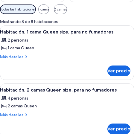
Filtros
Todas las habitaciones
1 cama
2 camas
disponibles
para
Mostrando 8 de 8 habitaciones
las
Abrir
Habitación de hotel con cama, una sill
6
Habitación, 1 cama Queen size, para no fumadores
habitaciones
todas
2 personas
las
1 cama Queen
fotos
de
Más
Más detalles
detalles
Habitación,
sobre
1
Ver precio
Habitación,
cama
1
Queen
cama
Abrir
Habitación de hotel con dos camas, u
7
Queen
size,
Habitación, 2 camas Queen size, para no fumadores
todas
size,
para
4 personas
para
las
no
no
2 camas Queen
fotos
fumadores
fumadores
de
Más
Más detalles
detalles
Habitación,
sobre
2
Ver precio
Habitación,