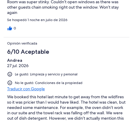
Room was super stinky. Couldn’t open windows as there was
other guests chain smoking right out the window. Won’t stay
again
Se hospedó 1 noche en julio de 2026
0
Opinión verificada
6/10 Aceptable
Andrea
27 jul. 2026
Le gustó: Limpieza y servicio y personal
No le gustó: Condiciones de la propiedad
Traducir con Google
We booked this hotel last minute to get away from the wildfires
so it was pricier than I would have liked. The hotel was clean, but
needed some maintenance. For example, the oven didn’t work
in our suite and the towel rack was falling off the wall. We were
out of dish detergent. However, we didn’t actually mention this
to them so they might have had a chance to fix it.