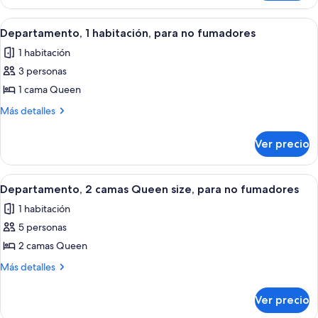
camas
2
Queen
camas
Abrir
Habitación de hotel con cama, escritorio
2
Queen
size,
Departamento, 1 habitación, para no fumadores
todas
size,
para
1 habitación
para
las
no
no
3 personas
fotos
fumadores
fumadores
de
1 cama Queen
Departamento,
Más
Más detalles
1
detalles
sobre
habitación,
Ver precio
Departamento,
para
1
no
habitación,
Abrir
Una habitación de hotel con dos camas, 
2
fumadores
para
Departamento, 2 camas Queen size, para no fumadores
todas
no
1 habitación
fumadores
las
5 personas
fotos
de
2 camas Queen
Departamento,
Más
Más detalles
2
detalles
sobre
camas
Ver precio
Departamento,
Queen
2