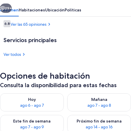
Wyndham
erior
Siguiente
Golden
29+
Resumen
Habitaciones
Ubicación
Políticas
Opiniones
6.8
Ver las 65 opiniones
6.8 de 10,
Servicios principales
Ver todos
Recepción
Opciones de habitación
Consulta la disponibilidad para estas fechas
Consulta la disponibilidad para hoy ago 6 - ago 7
Consulta la disponibilidad pa
Hoy
Mañana
ago 6 - ago 7
ago 7 - ago 8
Consulta la disponibilidad para este fin de semana ago 7 - ag
Consulta la disponibilidad par
Este fin de semana
Próximo fin de semana
ago 7 - ago 9
ago 14 - ago 16