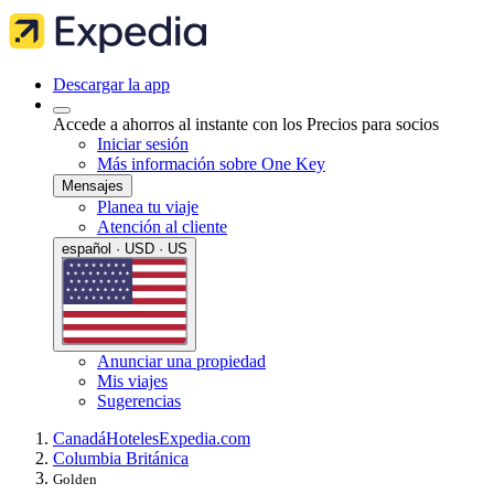
Descargar la app
Accede a ahorros al instante con los Precios para socios
Iniciar sesión
Más información sobre One Key
Mensajes
Planea tu viaje
Atención al cliente
español · USD · US
Anunciar una propiedad
Mis viajes
Sugerencias
Canadá
Hoteles
Expedia.com
Columbia Británica
Golden