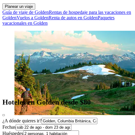
Planear un viaje
Guía de viaje de Golden
Rentas de hospedaje para las vacaciones en
Golden
Vuelos a Golden
Renta de autos en Golden
Paquetes
vacacionales en Golden
Hoteles en Golden desde $80
¿A dónde quieres ir?
Fechas
Huéspedes