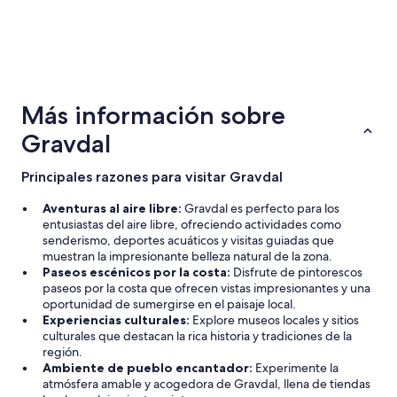
a
r
a
c
Hoteles de 3 estrellas
u
47 propiedades
c
Más información sobre
l
i
Gravdal
l
l
a
Principales razones para visitar Gravdal
s
.
Aventuras al aire libre:
Gravdal es perfecto para los
C
entusiastas del aire libre, ofreciendo actividades como
o
senderismo, deportes acuáticos y visitas guiadas que
n
muestran la impresionante belleza natural de la zona.
s
Paseos escénicos por la costa:
Disfrute de pintorescos
i
paseos por la costa que ofrecen vistas impresionantes y una
d
oportunidad de sumergirse en el paisaje local.
e
Experiencias culturales:
Explore museos locales y sitios
r
culturales que destacan la rica historia y tradiciones de la
o
región.
q
Ambiente de pueblo encantador:
Experimente la
u
atmósfera amable y acogedora de Gravdal, llena de tiendas