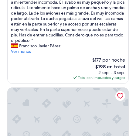
c
E
a mi entender incomoda. El lavabo es muy pequeño y la pica
Excelente,
v
u
l
ridícula. Literalmente hace un palmo de ancha y uno y medio
(88
a
a
e
de largo. La de los aviones es más grande. Es muy incomoda
opiniones)
i
r
n
poder utilizarla. La ducha pegada a la taza del wc. Las camas
l
t
t
están en la parte superior y se acceso por unas escaleras
a
o
o
muy verticales. En la parte superior no se puede estar de
b
s
r
pie. Has de entrar a cuclillas. Considero que no es para todo
l
s
n
el público. ”
e
o
o
Francisco Javier Pérez
a
n
e
Ver menos
n
m
s
d
$177 por noche
u
b
n
y
El
$198 en total
o
o
p
precio
2 sep. - 3 sep.
n
t
e
actual
Total con impuestos y cargos
i
j
q
es
t
u
u
de
o
Reine Rorbuer - by Classic Norway Hotels
s
e
$198
y
t
ñ
t
c
o
r
h
s
a
r
a
n
o
u
q
m
n
u
e
q
i