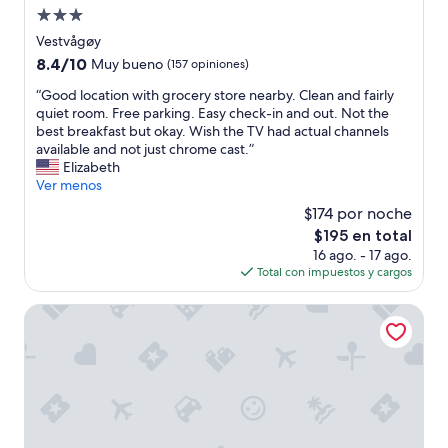
a
n
Propiedad
l
a
t
de
Vestvågøy
d
a
3.0
a
8.4
8.4/10
Muy bueno
(157 opiniones)
m
estrellas
n
de
b
“
“Good location with grocery store nearby. Clean and fairly
i
10,
i
G
quiet room. Free parking. Easy check-in and out. Not the
p
Muy
é
o
best breakfast but okay. Wish the TV had actual channels
e
bueno,
n
o
available and not just chrome cast.”
d
(157
e
d
Elizabeth
i
opiniones)
s
l
Ver menos
r
m
o
n
$174 por noche
u
c
a
y
El
$195 en total
a
d
a
precio
16 ago. - 17 ago.
t
a
m
actual
Total con impuestos y cargos
i
.
a
es
o
N
b
de
n
Nusfjord Village & Resort
o
l
$195
w
h
e
i
a
.
t
y
M
h
m
u
g
u
y
r
e
r
o
b