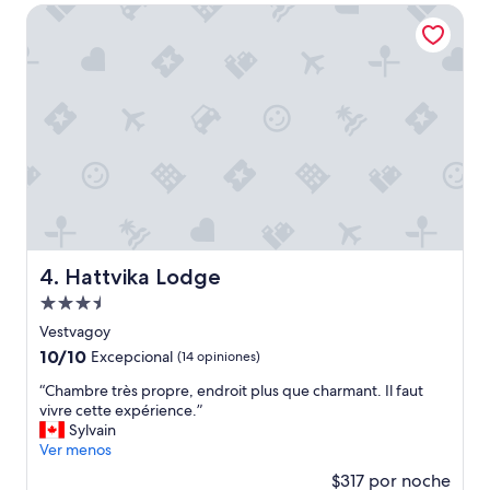
de
e
Hattvika Lodge
$175
s
t
á
e
n
u
n
a
u
b
i
c
a
Hattvika Lodge
4. Hattvika Lodge
c
Propiedad
i
ó
de
Vestvagoy
n
3.5
10.0
10/10
Excepcional
(14 opiniones)
p
estrellas
de
r
“
“Chambre très propre, endroit plus que charmant. Il faut
10,
i
C
vivre cette expérience.”
Excepcional,
v
h
Sylvain
(14
i
a
Ver menos
opiniones)
l
m
$317 por noche
e
b