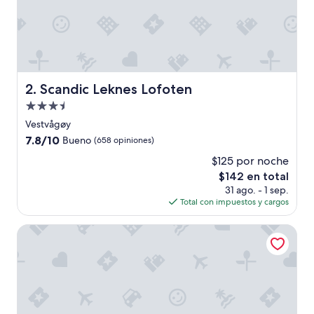
o
c
a
l
i
z
a
Scandic Leknes Lofoten
2. Scandic Leknes Lofoten
c
Propiedad
i
ó
de
Vestvågøy
n
3.5
7.8
7.8/10
Bueno
(658 opiniones)
”
estrellas
de
$125 por noche
10,
El
$142 en total
Bueno,
precio
(658
31 ago. - 1 sep.
actual
opiniones)
Total con impuestos y cargos
es
de
Hemmingodden Lodge
$142