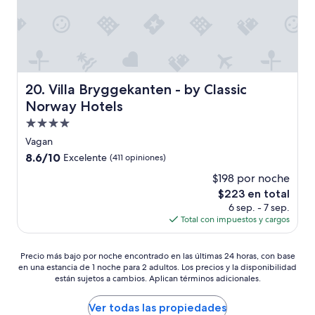
w
t
a
n
t
a
u
e
r
z
b
x
a
a
i
c
v
d
c
e
e
e
a
l
l
l
c
Villa Bryggekanten - by Classic Norway Hotels
e
20. Villa Bryggekanten - by Classic
l
w
i
n
e
Norway Hotels
c
ó
t
r
.
n
Propiedad
e
s
L
y
c
de
”
Vagan
a
l
o
4.0
s
8.6
8.6/10
Excelente
(411 opiniones)
a
m
estrellas
c
de
s
i
$198 por noche
a
10,
h
d
El
$223 en total
m
Excelente,
a
a
precio
a
(411
6 sep. - 7 sep.
b
p
actual
s
opiniones)
Total con impuestos y cargos
i
a
es
e
t
r
de
s
a
a
Precio
$223
Precio más bajo por noche encontrado en las últimas 24 horas, con base
t
c
c
en una estancia de 1 noche para 2 adultos. Los precios y la disponibilidad
más
á
i
e
están sujetos a cambios. Aplican términos adicionales.
bajo
n
o
n
por
e
n
a
noche
Ver todas las propiedades
n
e