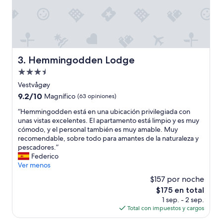
Hemmingodden Lodge
3. Hemmingodden Lodge
Propiedad
de
Vestvågøy
3.5
9.2
9.2/10
Magnífico
(63 opiniones)
estrellas
de
“
“Hemmingodden está en una ubicación privilegiada con
10,
H
unas vistas excelentes. El apartamento está limpio y es muy
Magnífico,
e
cómodo, y el personal también es muy amable. Muy
(63
m
recomendable, sobre todo para amantes de la naturaleza y
opiniones)
m
pescadores.”
i
Federico
n
Ver menos
g
$157 por noche
o
El
$175 en total
d
precio
1 sep. - 2 sep.
d
actual
Total con impuestos y cargos
e
es
n