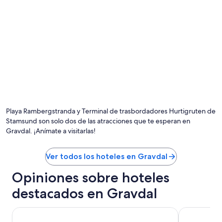
l
cambios.
o
a
Aplican
r
n
términos
u
o
adicionales.
n
c
a
h
s
e
e
y
s
n
c
o
a
Foto por Shannon Palmer
s
Fo
l
e
de
e
n
us
Playa Rambergstranda y Terminal de trasbordadores Hurtigruten de
r
c
lib
Stamsund son solo dos de las atracciones que te esperan en
a
a
po
s
Gravdal. ¡Anímate a visitarlas!
n
Sh
m
t
Pa
u
ó
Ver todos los hoteles en Gravdal
y
.
v
”
Opiniones sobre hoteles
e
r
destacados en Gravdal
t
i
c
Hemmingodden Lodge
Henningsvær
a