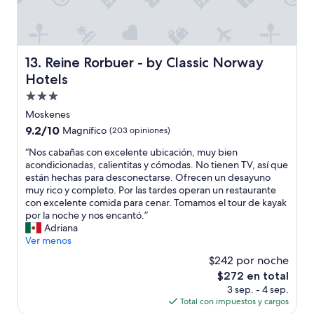
c
u
l
a
e
o
s
e
y
t
s
l
.
u
a
Reine Rorbuer - by Classic Norway Hotels
13. Reine Rorbuer - by Classic Norway
”
n
c
Hotels
a
a
c
b
Propiedad
a
a
de
Moskenes
b
ñ
3.0
a
9.2
9.2/10
Magnífico
(203 opiniones)
a
estrellas
ñ
de
e
“
“Nos cabañas con excelente ubicación, muy bien
a
10,
s
N
acondicionadas, calientitas y cómodas. No tienen TV, así que
e
Magnífico,
c
o
están hechas para desconectarse. Ofrecen un desayuno
n
(203
u
s
muy rico y completo. Por las tardes operan un restaurante
t
opiniones)
r
c
con excelente comida para cenar. Tomamos el tour de kayak
e
i
a
por la noche y nos encantó.”
r
o
b
Adriana
a
s
a
Ver menos
”
a
ñ
p
$242 por noche
a
e
El
$272 en total
s
r
precio
3 sep. - 4 sep.
c
o
actual
Total con impuestos y cargos
o
a
es