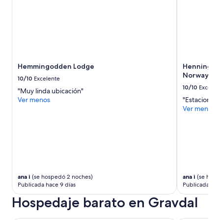
l
e
s
.
E
n
l
Hemmingodden Lodge
Henningsvæ
a
Norway Ho
p
10/10
Excelente
a
10/10
Excelen
"Muy linda ubicación"
r
Ver menos
"Estacionam
t
Ver menos
e
s
u
p
e
r
i
o
ana i
(se hospedó 2 noches)
ana i
(se hosp
r
Publicada hace 9 días
Publicada hac
n
Hospedaje barato en Gravdal
o
s
e