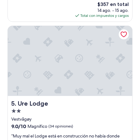
g
El
$357 en total
r
i
precio
14 ago. - 15 ago.
e
a
actual
Total con impuestos y cargos
t
d
es
r
a
de
è
Ure Lodge
c
$357
s
o
p
n
r
u
o
n
p
a
r
s
e
v
,
i
e
s
n
t
d
a
r
s
o
Ure Lodge
5. Ure Lodge
e
i
x
Propiedad
t
c
p
de
Vestvågøy
e
l
2.0
9.0
9.0/10
Magnífico
(34 opiniones)
l
u
estrellas
de
e
s
“
“Muy mal el Lodge está en construcción no había donde
10,
n