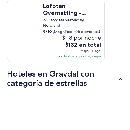
Lofoten Overnatting - Leknes - Hostel
Lydersen Ro
p
Lofoten
u
Overnatting -
e
Leknes - Hostel
d
38 Storgata Vestvågøy
e
Nordland
e
9
/
10
¡Magnífico! (95 opiniones)
s
$118 por noche
t
El
$132 en total
a
precio
r
9 ago. - 10 ago.
es
d
Total con impuestos y cargos
e
de
p
$132
Hoteles en Gravdal con
i
en
e
total
categoría de estrellas
.
por
H
noche
a
Hoteles de 3 estrellas
s
del
d
9
e
ago
e
al
n
10
t
ago
r