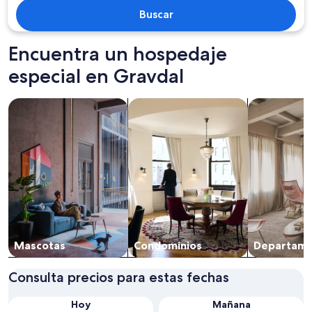
Buscar
Encuentra un hospedaje
especial en Gravdal
Buscar propiedades que aceptan mascotas
Buscar condominios
Buscar depa
Mascotas
Condominios
Departa­m
Consulta precios para estas fechas
Hoy
Mañana