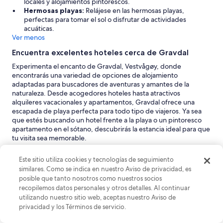
e
locales y alojamientos pintorescos.
n
Hermosas playas:
Relájese en las hermosas playas,
o
perfectas para tomar el sol o disfrutar de actividades
e
acuáticas.
s
Ver menos
p
Encuentra excelentes hoteles cerca de Gravdal
a
r
Experimenta el encanto de Gravdal, Vestvågøy, donde
a
encontrarás una variedad de opciones de alojamiento
t
adaptadas para buscadores de aventuras y amantes de la
o
naturaleza. Desde acogedores hoteles hasta atractivos
d
alquileres vacacionales y apartamentos, Gravdal ofrece una
o
escapada de playa perfecta para todo tipo de viajeros. Ya sea
e
que estés buscando un hotel frente a la playa o un pintoresco
l
apartamento en el sótano, descubrirás la estancia ideal para que
p
tu visita sea memorable.
ú
Scandic Leknes Lofoten:
Este hotel de 3.5 estrellas,
b
Este sitio utiliza cookies y tecnologías de seguimiento
ubicado a 3 millas de Gravdal, es una excelente opción para
l
familias y buscadores de aventuras. Ubicado en el corazón
similares. Como se indica en nuestro Aviso de privacidad, es
i
de la ciudad, Scandic Leknes Lofoten ofrece una variedad
posible que tanto nosotros como nuestros socios
c
de emocionantes actividades al aire libre, como esquí,
recopilemos datos personales y otros detalles. Al continuar
o
senderismo, ciclismo y windsurf, todas disponibles en las
.
utilizando nuestro sitio web, aceptas nuestro Aviso de
cercanías. Las familias apreciarán las comodidades aptas
”
privacidad y los Términos de servicio.
para niños, como libros, juegos y cunas, lo que garantiza una
estancia cómoda para los huéspedes más jóvenes. El espíritu