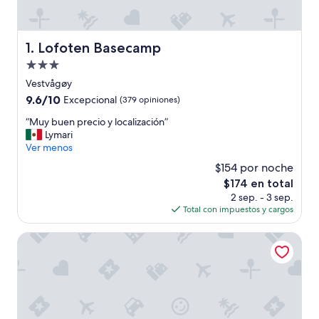
Lofoten Basecamp
1. Lofoten Basecamp
Propiedad
de
Vestvågøy
3.0
9.6
9.6/10
Excepcional
(379 opiniones)
estrellas
de
“
“Muy buen precio y localización”
10,
M
Lymari
Excepcional,
u
Ver menos
(379
y
opiniones)
$154 por noche
b
El
$174 en total
u
precio
2 sep. - 3 sep.
e
actual
Total con impuestos y cargos
n
es
p
de
r
Scandic Leknes Lofoten
$174
e
c
i
o
y
l