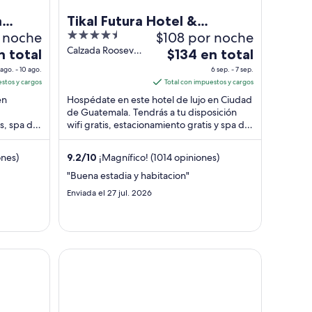
a
Tikal Futura Hotel &
 noche
4.5
$108 por noche
Convention Center
out
Calzada Roosevelt
El
n total
$134 en total
22-43 Guatemala
of
precio
 ago. - 10 ago.
6 sep. - 7 sep.
City Guatemala
5
es
estos y cargos
Total con impuestos y cargos
de
en
Hospédate en este hotel de lujo en Ciudad
$134
de Guatemala. Tendrás a tu disposición
s, spa de
wifi gratis, estacionamiento gratis y spa de
en
s.
servicio completo. Nuestros huéspedes ...
total
por
ones)
9.2
/
10
¡Magnífico! (1014 opiniones)
noche
"Buena estadia y habitacion"
del
Enviada el 27 jul. 2026
6
sep
al
7
Wyndham Garden Guatemala City
sep