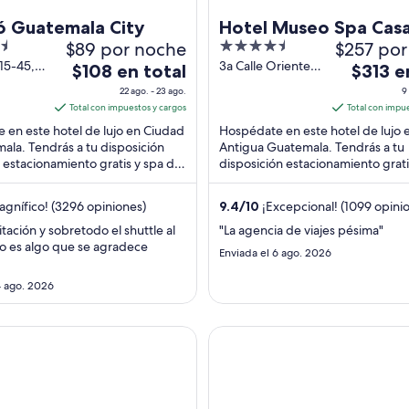
ó Guatemala City
Hotel Museo Spa Cas
$89 por noche
4.5
$257 por
Santo Domingo
out
15-45,
3a Calle Oriente
El
El
$108 en total
$313 e
uatemala
No 28 A Antigua
of
precio
precio
22 ago. - 23 ago.
9
emala
Guatemala
5
es
es
Total con impuestos y cargos
Total con impu
Sacatepequez
de
de
 en este hotel de lujo en Ciudad
Hospédate en este hotel de lujo 
$108
$313
ala. Tendrás a tu disposición
Antigua Guatemala. Tendrás a tu
s, estacionamiento gratis y spa de
en
disposición estacionamiento grati
en
ompleto. Nuestros huéspedes ...
servicio completo y 2 restaurante
total
total
Nuestros huéspedes ...
por
por
gnífico! (3296 opiniones)
9.4
/
10
¡Excepcional! (1099 opini
noche
noche
tación y sobretodo el shuttle al
"La agencia de viajes pésima"
del
del
o es algo que se agradece
Enviada el 6 ago. 2026
22
9
ago
ago
4 ago. 2026
al
al
23
10
Hotel & Residence
Porta Hotel Antigua
ago
ago