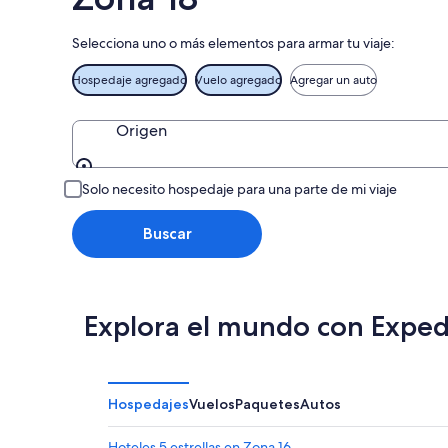
ago
-
9
Selecciona uno o más elementos para armar tu viaje:
ago
Hospedaje agregado
Vuelo agregado
Agregar un auto
Origen
Origen
Solo necesito hospedaje para una parte de mi viaje
Buscar
Explora el mundo con Exped
Hospedajes
Vuelos
Paquetes
Autos
Hoteles 5 estrellas en Zona 16