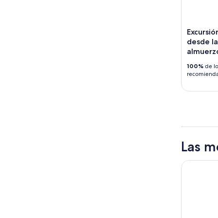
Excursió
desde l
almuerz
100%
de lo
recomiend
Las m
Barceló G