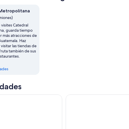
Metropolitana
iniones)
visites Catedral
na, guarda tiempo
r más atracciones de
Guatemala. Haz
visitar las tiendas de
Un fuego ceremonial con velas encendi
sfruta también de sus
estaurantes.
dades
idades
 a Tikal de un día por aire desde la ciudad de Guatemala con 
Excursión de un día al volca