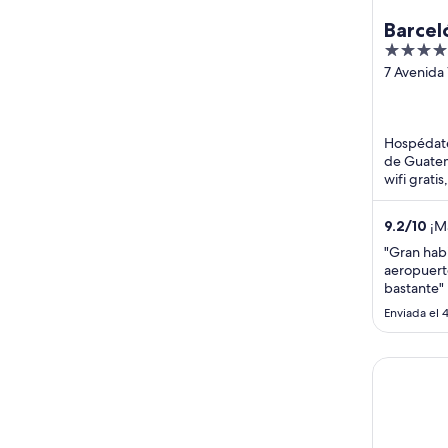
Barcel
4.5
out
7 Avenida 
Zona 9 G
of
City Guat
5
Hospédate
de Guatem
wifi grati
servicio c
9.2
/
10
¡Ma
"Gran habi
aeropuert
bastante"
Enviada el 
Adriatika 