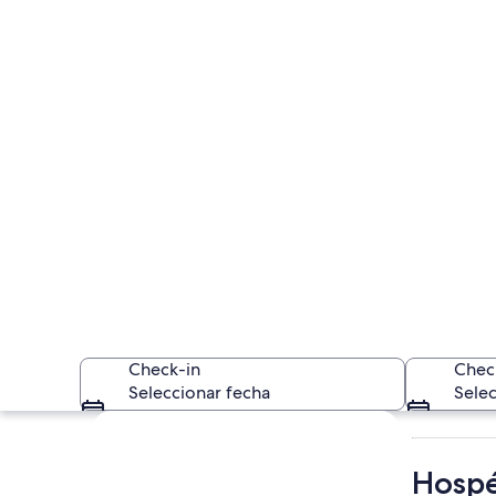
Check-in
Chec
Seleccionar fecha
Selec
Explorar mapa
Hospé