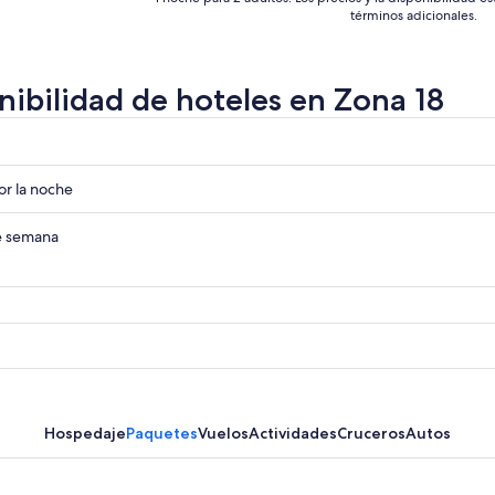
términos adicionales.
nibilidad de hoteles en Zona 18
r
r
r la noche
r
de semana
Hospedaje
Paquetes
Vuelos
Actividades
Cruceros
Autos