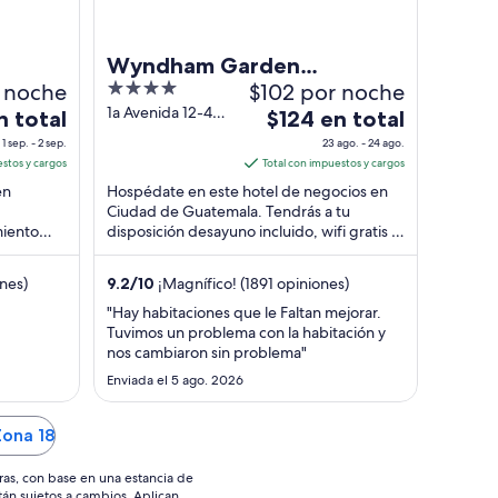
Wyndham Garden
r noche
4
$102 por noche
Guatemala City
out
1a Avenida 12-46
El
n total
$124 en total
Zona 10
of
precio
1 sep. - 2 sep.
23 ago. - 24 ago.
Guatemala City
5
es
estos y cargos
Total con impuestos y cargos
Guatemala
de
en
Hospédate en este hotel de negocios en
$124
Ciudad de Guatemala. Tendrás a tu
miento
disposición desayuno incluido, wifi gratis y
en
. Nuestros
servicio a la habitación. Nuestros
total
huéspedes ...
por
nes)
9.2
/
10
¡Magnífico! (1891 opiniones)
noche
"Hay habitaciones que le Faltan mejorar.
del
Tuvimos un problema con la habitación y
23
nos cambiaron sin problema"
ago
Enviada el 5 ago. 2026
al
24
Zona 18
ago
ras, con base en una estancia de
stán sujetos a cambios. Aplican