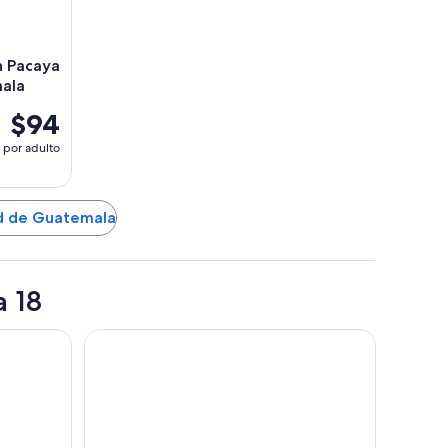
́n Pacaya
mala
$94
por adulto
ad de Guatemala
a 18
 Domingo
Tikal Futura Hotel & Convention Center