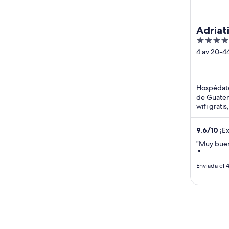
Adriat
4.5
out
4 av 20-4
14 Guatem
of
Guatemal
5
Hospédate
de Guatem
wifi grati
desayuno.
...
9.6
/
10
¡Ex
"Muy buen
."
Enviada el 