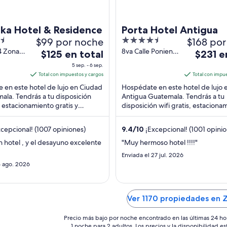
ika Hotel & Residence
Porta Hotel Antigua
$99 por noche
4.5
$168 po
out
4 Zona
8va Calle Poniente
El
El
$125 en total
$231 e
ala City
No1 Antigua
of
precio
precio
5 sep. - 6 sep.
a
Guatemala
5
es
es
Total con impuestos y cargos
Total con impu
Sacatepequez
de
de
 en este hotel de lujo en Ciudad
Hospédate en este hotel de lujo 
$125
$231
ala. Tendrás a tu disposición
Antigua Guatemala. Tendrás a tu
s, estacionamiento gratis y
en
disposición wifi gratis, estaciona
en
 Nuestros huéspedes destacan
gratis y spa de servicio completo
total
total
huéspedes ...
por
por
cepcional! (1007 opiniones)
9.4
/
10
¡Excepcional! (1001 opinio
noche
noche
 hotel , y el desayuno excelente
"Muy hermoso hotel !!!!"
del
del
Enviada el 27 jul. 2026
5
1
4 ago. 2026
sep
sep
al
al
6
2
Ver 1170 propiedades en 
sep
sep
Precio más bajo por noche encontrado en las últimas 24 ho
1 noche para 2 adultos. Los precios y la disponibilidad e