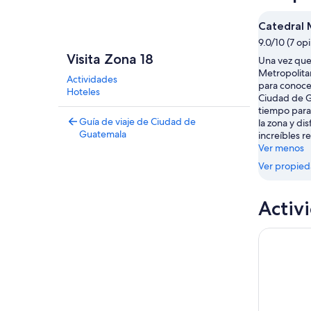
Catedral 
9.0/10 (7 op
Visita Zona 18
Una vez que 
Metropolita
Actividades
para conoce
Hoteles
Ciudad de 
tiempo para 
Guía de viaje de Ciudad de
la zona y di
Guatemala
increíbles r
Ver menos
Ver propie
Activ
Excursión