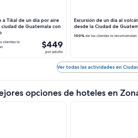
n a Tikal de un día por aire
Excursión de un día al volca
a ciudad de Guatemala con
desde la Ciudad de Guate
o
100%
de los clientes lo recomiendan
$449
s clientes lo
an
por adulto
Ver todas las actividades en Ciud
ejores opciones de hoteles en Zon
uatemala City
Hotel Museo Spa Casa Santo