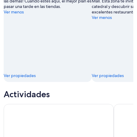
las demás! Cuando estés aquí, el mejor plan es
Mall. Esta zona te invita
pasar una tarde en las tiendas.
catedral y descubrir sa
Ver menos
excelentes restaurantes
Ver menos
Ver propiedades
Ver propiedades
Actividades
Reserva Ecológica del Manglar de Churute y Granja de Caca
Observacio