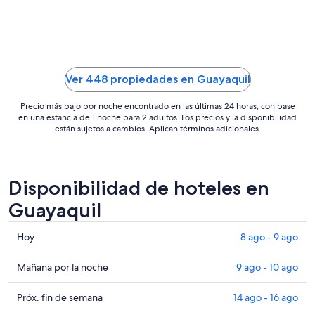
por
noche
del
9
ago
Ver 448 propiedades en Guayaquil
al
10
Precio más bajo por noche encontrado en las últimas 24 horas, con base
ago
en una estancia de 1 noche para 2 adultos. Los precios y la disponibilidad
están sujetos a cambios. Aplican términos adicionales.
Disponibilidad de hoteles en
Guayaquil
Consultar
Hoy
8 ago - 9 ago
precios
en
Consultar
Mañana por la noche
9 ago - 10 ago
Guayaquil
precios
para
en
Consultar
Próx. fin de semana
14 ago - 16 ago
hoy,
Guayaquil
precios