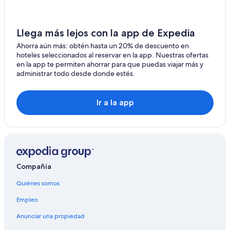
Casas de ciudad en Guayaquil
Casas de huéspedes en Guayaquil
Llega más lejos con la app de Expedia
Casas rurales en Guayaquil
Ahorra aún más: obtén hasta un 20% de descuento en
Condominios en Guayaquil
hoteles seleccionados al reservar en la app. Nuestras ofertas
Cruceros en Guayaquil
en la app te permiten ahorrar para que puedas viajar más y
administrar todo desde donde estés.
Hostales en Guayaquil
Apart-Hoteles en Guayaquil
Ir a la app
Hoteles de golf en Guayaquil
Hoteles con spa en Guayaquil
Hoteles de lujo en Guayaquil
Hoteles ecológicos en Guayaquil
Compañía
Hoteles en la playa en Guayaquil
Quiénes somos
Hoteles románticos en Guayaquil
Empleo
Hoteles baratos en Guayaquil
Hoteles cerca del acuario en Guayaquil
Anunciar una propiedad