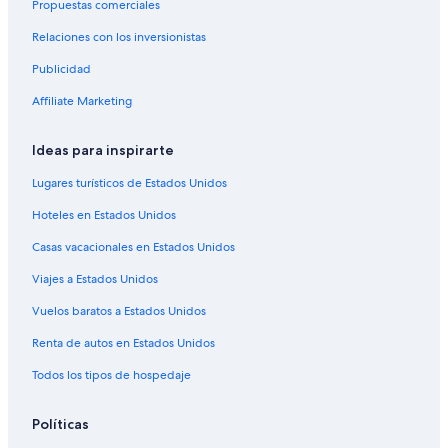
Hoteles cerca del bosque en Guayaquil
Propuestas comerciales
Hoteles con aguas termales en Guayaquil
Relaciones con los inversionistas
Hoteles con cocina en Guayaquil
Publicidad
Hoteles con desayuno incluido en Guayaquil
Affiliate Marketing
Hoteles con estacionamiento en Guayaquil
Ideas para inspirarte
Hoteles con alberca en Guayaquil
Hoteles con restaurante en Guayaquil
Lugares turísticos de Estados Unidos
Hoteles con sauna en Guayaquil
Hoteles en Estados Unidos
Hoteles con traslado del/al aeropuerto en Guayaquil
Casas vacacionales en Estados Unidos
Hoteles con vista al mar en Guayaquil
Viajes a Estados Unidos
Hoteles con vista en Guayaquil
Vuelos baratos a Estados Unidos
Hoteles gay friendly en Guayaquil
Renta de autos en Estados Unidos
Hoteles que aceptan mascotas en Guayaquil
Todos los tipos de hospedaje
Wyndham Hotels en Guayaquil
Posadas en Guayaquil
Políticas