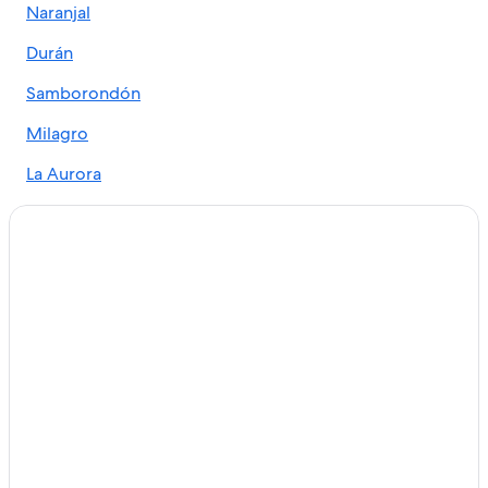
Naranjal
Hoteles en Miraflores
Durán
Hoteles en Garzota
Hoteles cerca de Consulado general de los Estados
Samborondón
Unidos
Milagro
Hoteles en El Cóndor
La Aurora
Hoteles en Juan Montalvo
Hoteles cerca de Escuela Superior Politécnica del Litoral
Hoteles cerca de Colegio Alemán Humboldt de
Guayaquil
Hoteles en La Florida
Hoteles cerca de Centro comercial Albán Borja
Apart-Hoteles en Guayaquil
B&B en Guayaquil
Cabañas en Guayaquil
Casas de campo en Guayaquil