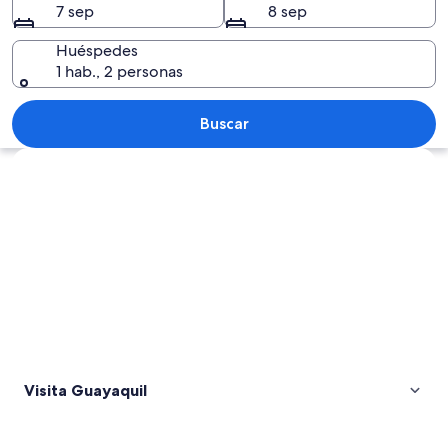
7 sep
8 sep
Huéspedes
1 hab., 2 personas
Un sendero curvo bordeado de palmeras
Buscar
Explorar mapa
Visita Guayaquil