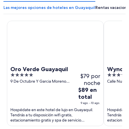
Las mejores opciones de hoteles en Guayaquil
Rentas vacaciona
Oro Verde Guayaquil
Wyndham Gu
Oro Verde Guayaquil
Wyndha
5
$79 por
4.5
Santa A
out
out
9 De Octubre Y Garcia Moreno
Calle Numa 
noche
Guayaquil Guayas
Guayaquil 
of
of
El
$89 en
5
5
precio
total
es
9 ago. - 10 ago.
de
Hospédate en este hotel de lujo en Guayaquil.
Hospédate e
$89
Tendrás a tu disposición wifi gratis,
Tendrás a tu 
en
estacionamiento gratis y spa de servicio
estacionamie
total
completo. Nuestros huéspedes destacan ...
completo. N