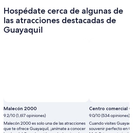
8
para
en
Hospédate cerca de algunas de
ago
mañana
Guayaquil
-
por
para
las atracciones destacadas de
9
la
el
Guayaquil
ago
noche,
próximo
9
fin
ago
de
-
semana,
10
14
ago
ago
-
16
ago
Malecón 2000
Centro comercial Ci
9.2/10 (1,617 opiniones)
9.0/10 (534 opiniones)
Malecón 2000 es solo una de las atracciones
Cuando visites Guayaqui
que te ofrece Guayaquil, ¡anímate a conocer
souvenir perfecto en Ce