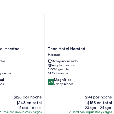
Características de la habitación
Sus 77 habitaciones tienen servicios como wifi gratis.
 Harstad
Thon Hotel Harstad
Otros de los servicios que también disfrutarás incluyen:
Baños con regaderas y amenidades de baño gratuitas
Refrigeradores, calefacción y servicio de limpieza limitado
Thon
el Harstad
Thon Hotel Harstad
Hotel
Harstad
Harstad
otas
Desayuno incluido
Harstad
Acepta mascotas
Wifi gratuito
sponible
Restaurante
9.0
nal
Magnífico
9.0
de
nes
772 opiniones
10,
Magnífico,
$128 por noche
$141 por noche
772
El
opiniones
El
$143 en total
$158 en total
precio
precio
5 sep. - 6 sep.
23 ago. - 24 ago.
actual
actual
Total con impuestos y cargos
Total con impuestos y cargos