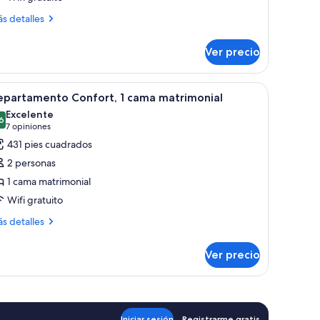
conómica,
ás
s detalles
talles
ama
bre
ndividual
Ver precio
bitación
dividual
onómica,
á, sillones, una mesa baja, una mesa de comedor con sillas, una cama litera 
brir
Habitación de hotel con una cama grande, una
8
epartamento Confort, 1 cama matrimonial
odas
ma
Excelente
dividual
s
6
8.6 de 10
(7
7 opiniones
otos
opiniones)
431 pies cuadrados
e
2 personas
epartamento
1 cama matrimonial
onfort,
Wifi gratuito
ama
ás
s detalles
talles
atrimonial
bre
Ver precio
partamento
nfort,
ma
trimonial
Iniciar sesión
Registrarme gratis