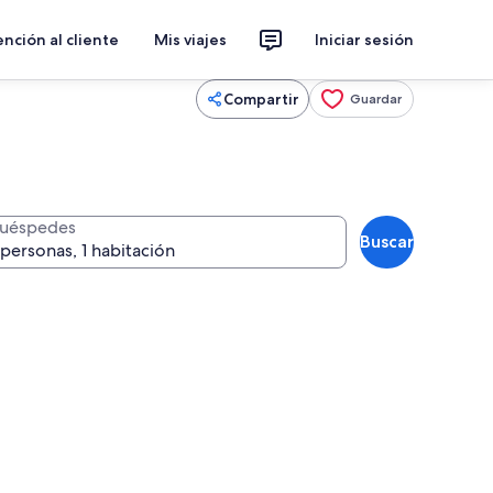
nción al cliente
Mis viajes
Iniciar sesión
Compartir
Guardar
uéspedes
Buscar