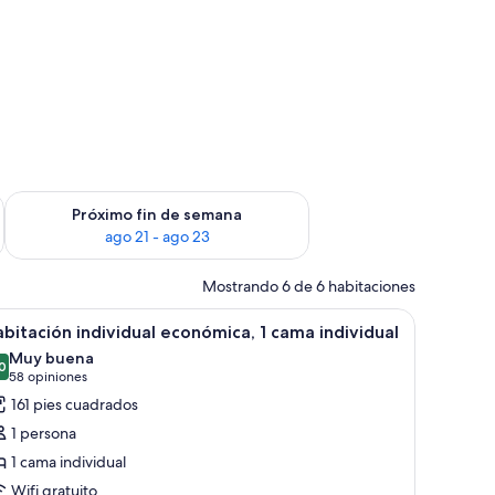
fin de semana ago 14 - ago 16
Consulta la disponibilidad para el próximo fin de semana ago
Próximo fin de semana
ago 21 - ago 23
Mostrando 6 de 6 habitaciones
ndividual | 1 habitación, escritorio, wifi gratis y ropa de cama
brir
Habitación individual económica, 1 cama individ
3
bitación individual económica, 1 cama individual
odas
Muy buena
s
0
8.0 de 10
(58
58 opiniones
otos
opiniones)
161 pies cuadrados
e
1 persona
abitación
1 cama individual
ndividual
Wifi gratuito