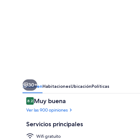
30+
Resumen
Habitaciones
Ubicación
Políticas
Opiniones
Muy buena
8.2
8.2 de 10,
Ver las 900 opiniones
Servicios principales
Wifi gratuito