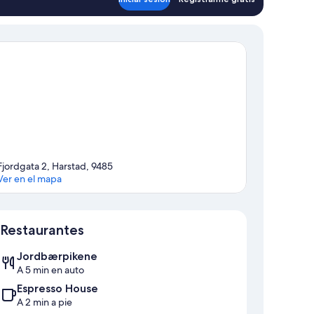
Fjordgata 2, Harstad, 9485
Ver en el mapa
Sección del mapa
Restaurantes
Jordbærpikene
A 5 min en auto
Espresso House
A 2 min a pie