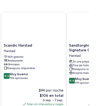
Scandic Harstad
Sandtorgholmen Hotel,
Scandic
Sandtorgholmen
Scandic Harstad
Sandtorgholmen Hot
Harstad
Hotel,
Signature Collection
Harstad
Harstad
BW
Harstad
Wifi gratuito
Signature
Restaurante
Collection
En una playa privada
Gimnasio
Tina de hidromasaje
Harstad
Desayuno disponible
Desayuno incluido
Acepta mascotas
8.2
Muy bueno
8.2
de
796 opiniones
8.4
Muy bueno
8.4
10,
de
179 opiniones
Muy
10,
$94 por noche
$
bueno,
Muy
796
El
$106 en total
bueno,
opiniones
precio
179
6 sep. - 7 sep.
3
actual
opiniones
Total con impuestos y cargos
Total con 