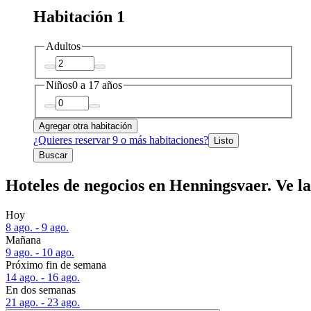
Habitación 1
Adultos
Niños
0 a 17 años
Agregar otra habitación
¿Quieres reservar 9 o más habitaciones?
Listo
Buscar
Hoteles de negocios en Henningsvaer. Ve la
Hoy
8 ago. - 9 ago.
Mañana
9 ago. - 10 ago.
Próximo fin de semana
14 ago. - 16 ago.
En dos semanas
21 ago. - 23 ago.