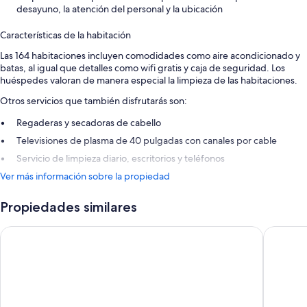
desayuno, la atención del personal y la ubicación
Características de la habitación
Las 164 habitaciones incluyen comodidades como aire acondicionado y
batas, al igual que detalles como wifi gratis y caja de seguridad. Los
huéspedes valoran de manera especial la limpieza de las habitaciones.
Otros servicios que también disfrutarás son:
Regaderas y secadoras de cabello
Televisiones de plasma de 40 pulgadas con canales por cable
Servicio de limpieza diario, escritorios y teléfonos
Ver más información sobre la propiedad
Propiedades similares
GDM Megaron Historical Monument Hotel
Atrion H