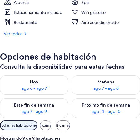
Alberca
Spa
Estacionamiento incluido
Wifi gratuito
Restaurante
Aire acondicionado
Ver todos
Opciones de habitación
Consulta la disponibilidad para estas fechas
Consulta la disponibilidad para hoy ago 6 - ago 7
Consulta la disponibilidad pa
Hoy
Mañana
ago 6 - ago 7
ago 7 - ago 8
Consulta la disponibilidad para este fin de semana ago 7 - ag
Consulta la disponibilidad par
Este fin de semana
Próximo fin de semana
ago 7 - ago 9
ago 14 - ago 16
Filtros
Todas las habitaciones
1 cama
2 camas
disponibles
para
Mostrando 9 de 9 habitaciones