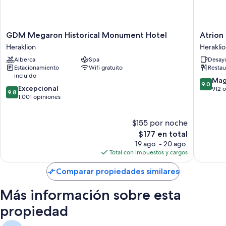
GDM
Atrion
GDM Megaron Historical Monument Hotel
Atrion
Megaron
Hotel
Heraklion
Herakli
Historical
Heraklio
Alberca
Spa
Desayu
Monument
Estacionamiento
Wifi gratuito
Restau
Hotel
incluido
Heraklion
9.0
Mag
9.0
9.8
Excepcional
de
912 
9.8
de
1,001 opiniones
10,
10,
Magnífi
Excepcional,
912
$155 por noche
1,001
opinion
opiniones
El
$177 en total
precio
19 ago. - 20 ago.
actual
Total con impuestos y cargos
es
de
Comparar propiedades similares
$177
Más información sobre esta
propiedad