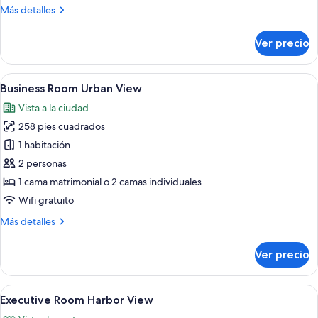
Double
Más
Más detalles
detalles
sobre
Ver precio
Classic
Room
Double
Abrir
Un baño moderno con lavamanos de már
1
Business Room Urban View
todas
Vista a la ciudad
las
258 pies cuadrados
fotos
de
1 habitación
Business
2 personas
Room
1 cama matrimonial o 2 camas individuales
Urban
Wifi gratuito
View
Más
Más detalles
detalles
sobre
Ver precio
Business
Room
Urban
Abrir
Un hotel moderno con una cama grande,
4
View
Executive Room Harbor View
todas