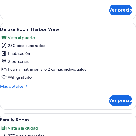
detalles
sobre
Ver precio
Superior
Room
Harbor
Abrir
Habitación de hotel con una cama grand
4
View
Deluxe Room Harbor View
todas
Vista al puerto
las
280 pies cuadrados
fotos
de
1 habitación
Deluxe
2 personas
Room
1 cama matrimonial o 2 camas individuales
Harbor
Wifi gratuito
View
Más
Más detalles
detalles
sobre
Ver precio
Deluxe
Room
Harbor
Abrir
Habitación de hotel con una cama grand
3
View
Family Room
todas
Vista a la ciudad
las