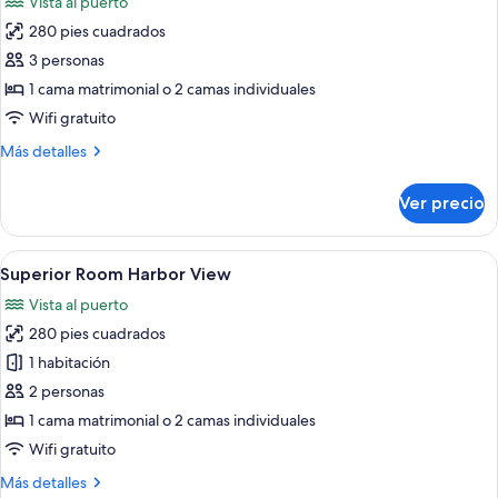
Vista al puerto
las
280 pies cuadrados
fotos
de
3 personas
Executive
1 cama matrimonial o 2 camas individuales
Room
Wifi gratuito
Harbor
Más
Más detalles
View
detalles
sobre
Ver precio
Executive
Room
Harbor
Abrir
Una habitación de hotel moderna con 
5
View
Superior Room Harbor View
todas
Vista al puerto
las
280 pies cuadrados
fotos
de
1 habitación
Superior
2 personas
Room
1 cama matrimonial o 2 camas individuales
Harbor
Wifi gratuito
View
Más
Más detalles