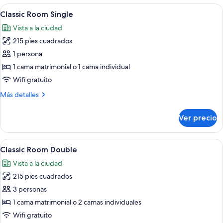
las
Abrir
Habitación de hotel con cama, escritor
1
Classic Room Single
habitaciones
todas
Vista a la ciudad
las
215 pies cuadrados
fotos
de
1 persona
Classic
1 cama matrimonial o 1 cama individual
Room
Wifi gratuito
Single
Más
Más detalles
detalles
sobre
Ver precio
Classic
Room
Single
Abrir
Habitación de hotel con cama, escritor
1
Classic Room Double
todas
Vista a la ciudad
las
215 pies cuadrados
fotos
de
3 personas
Classic
1 cama matrimonial o 2 camas individuales
Room
Wifi gratuito