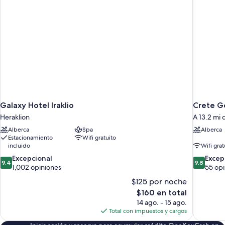
Galaxy Hotel Iraklio
Crete Go
Heraklion
A 13.2 mi 
Alberca
Spa
Alberca
Estacionamiento
Wifi gratuito
incluido
Wifi grat
9.4
9.8
Excepcional
Excep
9.4
9.8
de
de
1,002 opiniones
55 opi
10,
10,
$125 por noche
Excepcional,
Excepcion
El
$160 en total
1,002
55
precio
14 ago. - 15 ago.
opiniones
opiniones
actual
Total con impuestos y cargos
es