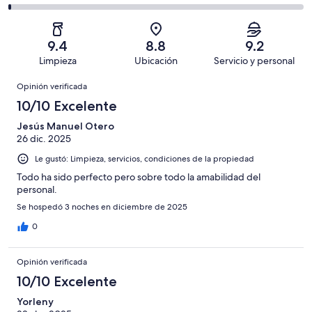
Bueno.
4,
en
decir,
de
Basada
es
636
Aceptable.
2,
en
decir,
de
Basada
es
274
Malo.
9.4
8.8
9.2
1003
en
decir,
de
Basada
Limpieza
Ubicación
Servicio y personal
opiniones
63
Terrible.
1003
en
Opiniones
de
Basada
opiniones
Opinión verificada
17
1003
en
de
10/10 Excelente
opiniones
13
1003
de
Jesús Manuel Otero
opiniones
26 dic. 2025
1003
opiniones
Le gustó: Limpieza, servicios, condiciones de la propiedad
Todo ha sido perfecto pero sobre todo la amabilidad del
personal.
Se hospedó 3 noches en diciembre de 2025
0
Opinión verificada
10/10 Excelente
Yorleny