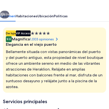
Hotel
erior
Siguiente
57+
Resumen
Habitaciones
Ubicación
Políticas
Propiedad
De lujo
VIP Access
de
Magnífica
1,003 opiniones
9.0
5.0
Elegancia en el viejo puerto
estrellas
Bellamente situada con vistas panorámicas del puerto
y del puerto antiguo, esta propiedad de nivel boutique
ofrece un ambiente sereno en medio de las vibrantes
Alberca al aire libre
atracciones de Heraklion. Relájate en amplias
habitaciones con balcones frente al mar, disfruta de un
suntuoso desayuno y relájate junto a la piscina de la
azotea.
Servicios principales