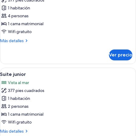
377 pies cuadrados
fotos
de
1 habitación
Family
4 personas
Room
1 cama matrimonial
Wifi gratuito
Más
Más detalles
detalles
sobre
Ver precio
Family
Room
Abrir
Una habitación de hotel moderna con ca
4
Suite junior
todas
Vista al mar
las
377 pies cuadrados
fotos
de
1 habitación
Suite
2 personas
junior
1 cama matrimonial
Wifi gratuito
Más
Más detalles