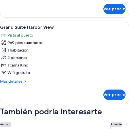
detalles
sobre
Ver precio
Suite
junior
Abrir
Una habitación de hotel con una cama 
11
Grand Suite Harbor View
todas
Vista al puerto
las
969 pies cuadrados
fotos
de
1 habitación
Grand
2 personas
Suite
1 cama King
Harbor
Wifi gratuito
View
Más
Más detalles
detalles
sobre
Ver precio
Grand
Suite
Harbor
También podría interesarte
View
Galaxy Hotel Iraklio
Crete Go
Anuncio
Anuncio