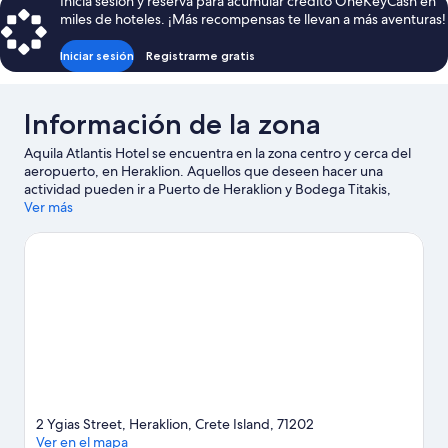
Inicia sesión y reserva para acumular crédito OneKeyCash en
de
miles de hoteles. ¡Más recompensas te llevan a más aventuras!
$160
Iniciar sesión
Registrarme gratis
Información de la zona
Aquila Atlantis Hotel se encuentra en la zona centro y cerca del
aeropuerto, en Heraklion. Aquellos que deseen hacer una
actividad pueden ir a Puerto de Heraklion y Bodega Titakis,
mientras que quienes quieran apreciar la belleza natural del área
Ver más
pueden visitar Jardines públicos de Iraklion y Geoponikos Kipos.
¿Viajas con niños? No te pierdas Museo de Historia Natural de
Creta y Parque acuático Watercity. Lleva tu equipo de golf para
practicar en alguno de los campos de la zona o, si prefieres un
poco de aventura, disfruta de actividades como tours
ecológicos. A los huéspedes les encanta la ubicación de este
hotel por sus atractivos turísticos.
Visita nuestra guía de
Heraklion
2 Ygias Street, Heraklion, Crete Island, 71202
Ver en el mapa