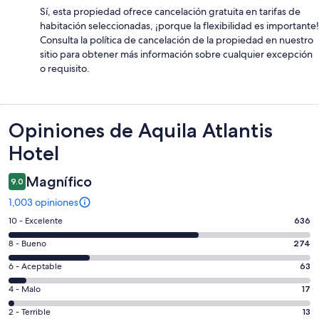
Sí, esta propiedad ofrece cancelación gratuita en tarifas de
habitación seleccionadas, ¡porque la flexibilidad es importante!
Consulta la política de cancelación de la propiedad en nuestro
sitio para obtener más información sobre cualquier excepción
o requisito.
Opiniones
Opiniones de Aquila Atlantis
Hotel
Magnífico
9.0
1,003 opiniones
Puntuación
10 - Excelente
636
de
Puntuación
8 - Bueno
274
10,
de
es
Puntuación
6 - Aceptable
63
8,
decir,
de
es
Puntuación
4 - Malo
17
Excelente.
6,
decir,
de
Basada
es
Puntuación
2 - Terrible
13