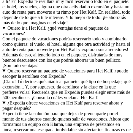
allí? En Expedia te resultará muy fácil reservarlo todo en el paquete:
el hotel, los vuelos, alguna que otra actividad o excursión y hasta un
auto de renta para moverte a tu ritmo por Het Kalf. En realidad, todo
depende de lo que a ti te interese. Y lo mejor de todo: ¡te ahorrarás
más de lo que imaginas en el viaje!
Quiero ir a Het Kalf, ¿qué ventajas tiene el paquete de
vacaciones?
Con el paquete de vacaciones podrás reservarlo todo y combinarlo
como quieras: el vuelo, el hotel, alguna que otra actividad ¡y hasta el
auto de renta para moverte por Het Kalf y explorar sus alrededores!
Además de eso, al tenerlo todo en el paquete, disfrutarás de muy
buenos descuentos con los que podrás ahorrar un buen pellizco.
¡Son todo ventajas!
Quiero reservar un paquete de vacaciones para Het Kalf, ¿puedo
escoger la aerolínea con Expedia?
¡Claro! Tú decides qué añadir al paquete: qué tipo de hospedaje, qué
excursión... Y, por supuesto, ¡la aerolínea y la clase en la que
prefieres volar! Recuerda que en Expedia puedes elegir entre más de
500 aerolíneas. ¡Consulta cuáles vuelan a Het Kalf!
¿Expedia ofrece vacaciones en Het Kalf para reservar ahora y
pagar después?
Expedia tiene la solución para que dejes de preocuparte por el
monto de tus ahorros cuando quieras salir de vacaciones. Ahora que
formamos un equipo con Klarna, una empresa de préstamos en
línea, reservar una escapada inolvidable sin afectar tus finanzas es de