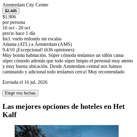
Amsterdam City Centre
$2,485
$1,906
por persona
16 oct - 20 oct
precio hace 1 día
Incl. vuelo redondo sin escalas
Atlanta (ATL) a Ámsterdam (AMS)
9.4
/
10
¡Excepcional! (636 opiniones)
Muy bonita habitación. Súper cómoda teníamos un sillón cama
súper cómodo además que todo súper limpio el personal muy atento
y muy buena ubicación. Desde Amsterdam central nos fuimos
caminando y adicional todo teníamos cerca! Muy recomendado
Enviada el 16 jul. 2026
Elegir mis fechas
Las mejores opciones de hoteles en Het
Kalf