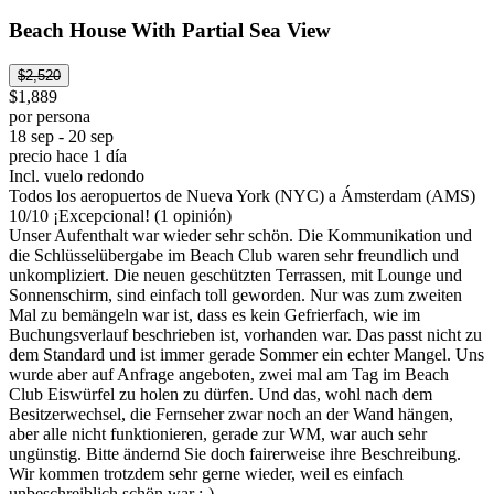
Beach House With Partial Sea View
$2,520
$1,889
por persona
18 sep - 20 sep
precio hace 1 día
Incl. vuelo redondo
Todos los aeropuertos de Nueva York (NYC) a Ámsterdam (AMS)
10
/
10
¡Excepcional! (1 opinión)
Unser Aufenthalt war wieder sehr schön. Die Kommunikation und
die Schlüsselübergabe im Beach Club waren sehr freundlich und
unkompliziert. Die neuen geschützten Terrassen, mit Lounge und
Sonnenschirm, sind einfach toll geworden. Nur was zum zweiten
Mal zu bemängeln war ist, dass es kein Gefrierfach, wie im
Buchungsverlauf beschrieben ist, vorhanden war. Das passt nicht zu
dem Standard und ist immer gerade Sommer ein echter Mangel. Uns
wurde aber auf Anfrage angeboten, zwei mal am Tag im Beach
Club Eiswürfel zu holen zu dürfen. Und das, wohl nach dem
Besitzerwechsel, die Fernseher zwar noch an der Wand hängen,
aber alle nicht funktionieren, gerade zur WM, war auch sehr
ungünstig. Bitte ändernd Sie doch fairerweise ihre Beschreibung.
Wir kommen trotzdem sehr gerne wieder, weil es einfach
unbeschreiblich schön war :-)