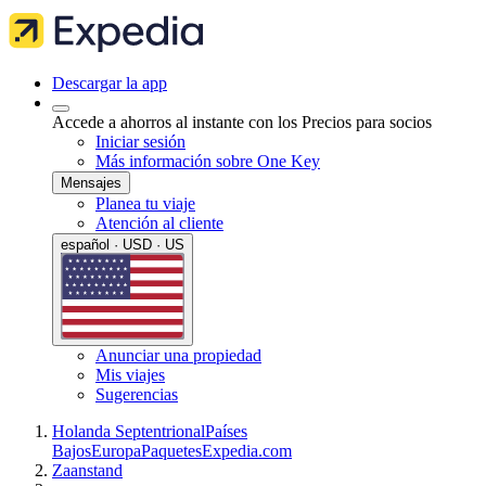
Descargar la app
Accede a ahorros al instante con los Precios para socios
Iniciar sesión
Más información sobre One Key
Mensajes
Planea tu viaje
Atención al cliente
español · USD · US
Anunciar una propiedad
Mis viajes
Sugerencias
Holanda Septentrional
Países
Bajos
Europa
Paquetes
Expedia.com
Zaanstand