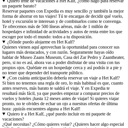
Quiero irme de vacaciones a Het Kalf, ¿cómo hago para reservar
un paquete barato?
Reservar paquetes con Expedia es muy sencillo ¡y también la mejor
forma de ahorrar en tus viajes! Tú te encargas de decidir qué vuelo,
hotel y excursión te interesan y de combinarlos como te convenga.
Te ofrecemos más de 500 líneas aéreas, más de 1 millón de
hospedajes e infinidad de actividades y autos de renta entre los que
escoger por todo el mundo: todos a tu disposición.
¿Dónde puedo alojarme en Het Kalf?
Quienes vienen aquí aprovechan la oportunidad para conocer sus
lugares más destacados, y con razón. Seguramente hayas oído
hablar de Museo Zaans Museum, Casa del Zar Pedro y Zaantheater,
pero, si no es así, ahora vas a poder disfrutar de una visita con tus
propios ojos. Quédate en un hospedaje cerca y así podrás ir a pie y
no tener que depender del transporte público.
¿Con cuánta anticipación debería reservar un viaje a Het Kalf?
Si bien no tenemos una regla de oro, lo más habitual es que, cuanto
antes reserves, más barato te saldrá el viaje. Y en Expedia te
resultará más fácil, ya que puedes empezar a comparar precios de
vuelos y hoteles ¡hasta 12 meses antes de viajar! Si quieres viajar
pronto, no te olvides de echar un ojo a nuestras ofertas de última
hora: ¡quizás encuentres alguna a Het Kalf!
Quiero ir a Het Kalf, ¿qué puedo incluir en mi paquete de
vacaciones?
¿Qué necesitas? ¿Cómo quieres volar? ¿Quieres hacer algo especial