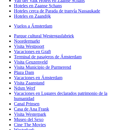
Van der Valk Hotels en Zaanse Schans
Hoteles en Zaanse Schans
Hoteles cerca de Parada de tranvía Nassaukade
Hoteles en Zaandijk
Vuelos a Ámsterdam
Parque cultural Westergasfabriek
Noordermarkt
Visita Westpoort
Vacaciones en Graft
Terminal de pasajeros de Ámsterdam
Visita Geuzenveld
Visita Municipio de Purmerend
Plaza Dam
Vacaciones en Ámsterdam
Visita Zaanstand
Ndsm Werf
Vacaciones en Lugares declarados patrimonio de la
humanidad
Canal Prinsen
Casa de Ana Frank
Visita Westerpark
Museo del Sexo
Cine The Movies
Westerkerk