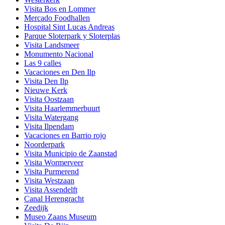
Visita Bos en Lommer
Mercado Foodhallen
Hospital Sint Lucas Andreas
Parque Sloterpark y Sloterplas
Visita Landsmeer
Monumento Nacional
Las 9 calles
Vacaciones en Den Ilp
Visita Den Ilp
Nieuwe Kerk
Visita Oostzaan
Visita Haarlemmerbuurt
Visita Watergang
Visita Ilpendam
Vacaciones en Barrio rojo
Noorderpark
Visita Municipio de Zaanstad
Visita Wormerveer
Visita Purmerend
Visita Westzaan
Visita Assendelft
Canal Herengracht
Zeedijk
Museo Zaans Museum