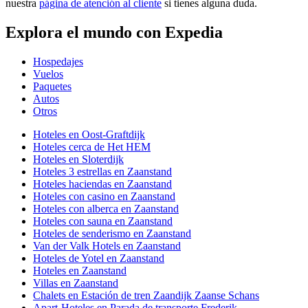
nuestra
página de atención al cliente
si tienes alguna duda.
Explora el mundo con Expedia
Hospedajes
Vuelos
Paquetes
Autos
Otros
Hoteles en Oost-Graftdijk
Hoteles cerca de Het HEM
Hoteles en Sloterdijk
Hoteles 3 estrellas en Zaanstand
Hoteles haciendas en Zaanstand
Hoteles con casino en Zaanstand
Hoteles con alberca en Zaanstand
Hoteles con sauna en Zaanstand
Hoteles de senderismo en Zaanstand
Van der Valk Hotels en Zaanstand
Hoteles de Yotel en Zaanstand
Hoteles en Zaanstand
Villas en Zaanstand
Chalets en Estación de tren Zaandijk Zaanse Schans
Apart-Hoteles en Parada de transporte Frederik