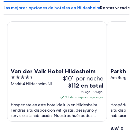
Las mejores opciones de hoteles en Hildesheim
Rentas vacacion
Van der Valk Hotel Hildesheim
Parkhotel B
Van der Valk Hotel Hildesheim
Parkhot
4.5
$101 por noche
Am Berghoe
Hildesheim
out
Markt 4 Hildesheim NI
El
$112 en total
NIedersach
of
precio
23 ago. - 24 ago.
5
es
Total con impuestos y cargos
de
Hospédate en este hotel de lujo en Hildesheim.
Hospédate e
$112
Tendrás a tu disposición wifi gratis, desayuno y
a tu disposic
servicio a la habitación. Nuestros huéspedes
en
habitación.
destacan la atención ...
atención del 
total
por
8.8
/
10
¡Exc