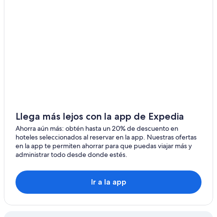
Hoteles en Holle
Apartamentos en Estación de tren Bad Salzdetfurth
Solebad
Hoteles en Oberricklingen
Hoteles en Oeste
Hoteles en Döhren-Wülfel
Hoteles con spa en Bilm
Hoteles con restaurante en Bilm
Llega más lejos con la app de Expedia
Hoteles en Bilm
Ahorra aún más: obtén hasta un 20% de descuento en
Apart-Hoteles en Gronau
hoteles seleccionados al reservar en la app. Nuestras ofertas
Hoteles en Gronau
en la app te permiten ahorrar para que puedas viajar más y
administrar todo desde donde estés.
Hoteles en Lehrte
Hoteles cerca de Estadio Heinz von Heiden Arena
Ir a la app
Hoteles en Heisede
Hoteles en Bekum
Hoteles en Sehnde