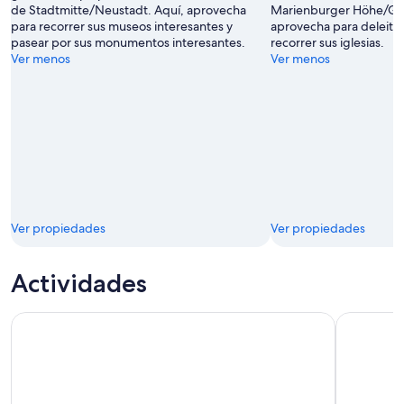
de Stadtmitte/Neustadt. Aquí, aprovecha
Marienburger Höhe/Ga
Titik
para recorrer sus museos interesantes y
aprovecha para deleitar
pasear por sus monumentos interesantes.
recorrer sus iglesias.
Ver menos
Ver menos
Ver propiedades
Ver propiedades
Actividades
Paseo por la ciudad de Hannover
Tras la pis