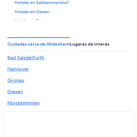
Hoteles en Salzhemmendorf
Hoteles en Giesen
Hoteles en Brüggen
Hoteles de Dormero en Wettbergen
Hoteles en Wettbergen
Ciudades cerca de Hildesheim
Lugares de interés
Hoteles cerca de Universidad de Hildesheim
Bad Salzdetfurth
Hostales en Elze
Hoteles en Elze
Hannover
Hoteles con restaurante en Peine
Gronau
Hoteles de Motel One en Peine
Giesen
Hoteles en Peine
Nordstemmen
Hoteles en Bad Salzdetfurth
Hoteles en Hasede
Despetal
Maritim Hotels en Ronnenberg
Diekholzen
Hoteles en Ronnenberg
Harsum