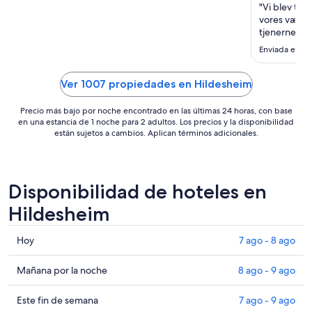
noche
"Vi blev tag
del
vores værel
23
tjenerne bå
havde 1 over
ago
Enviada el 6 
hotel og hel
al
24
Ver 1007 propiedades en Hildesheim
ago
Precio más bajo por noche encontrado en las últimas 24 horas, con base
en una estancia de 1 noche para 2 adultos. Los precios y la disponibilidad
están sujetos a cambios. Aplican términos adicionales.
Disponibilidad de hoteles en
Hildesheim
Consultar
Hoy
7 ago - 8 ago
precios
en
Consultar
Mañana por la noche
8 ago - 9 ago
Hildesheim
precios
para
en
Consultar
Este fin de semana
7 ago - 9 ago