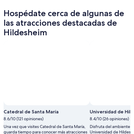
hoy,
Hildesheim
precios
7
para
en
Hospédate cerca de algunas de
ago
mañana
Hildesheim
-
por
para
las atracciones destacadas de
8
la
este
Hildesheim
ago
noche,
fin
8
de
ago
semana,
-
7
9
ago
ago
-
9
ago
Foto por Novi Titik
Foto
de
Catedral de Santa María
Universidad de Hil
uso
8.6/10 (121 opiniones)
8.4/10 (26 opiniones)
libre
Una vez que visites Catedral de Santa María,
Disfruta del ambiente un
por
guarda tiempo para conocer más atracciones
Universidad de Hildesh
Novi