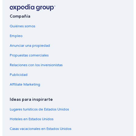
Hoteles en Elbe
Compañía
Apartamentos en Estación de tren de Laatzen Hannover
Messe-Laatzen
Quiénes somos
Hoteles en Kleefeld
Empleo
Hoteles en Algermissen
Anunciar una propiedad
Hoteles en Alfeld
Propuestas comerciales
Hoteles en Gross Bülten
Relaciones con los inversionistas
Hoteles en Ammenhausen
Publicidad
Hoteles en Drispenstedt
Affiliate Marketing
Hoteles en Ilsede
Hoteles en Haimar
Ideas para inspirarte
Hoteles con gimnasio en Laatzen
Lugares turísticos de Estados Unidos
Hoteles en Laatzen
Hoteles en Estados Unidos
Hoteles en Kernstadt Lehrte
Casas vacacionales en Estados Unidos