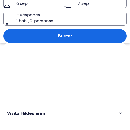
6 sep
7 sep
Huéspedes
1 hab., 2 personas
Vista aérea de una ciudad con un edifi
Buscar
Explorar mapa
Visita Hildesheim