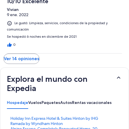
10/10 Excelente
Vivian
9 ene. 2022
Le gustó: Limpieza, servicios, condiciones de la propiedad y
comunicación
Se hospedó 6 noches en diciembre de 2021
0
Ver 14 opiniones
Explora el mundo con
Expedia
Hospedaje
Vuelos
Paquetes
Autos
Rentas vacacionales
E
Holiday Inn Express Hotel & Suites Hinton by IHG
n
E
Ramada by Wyndham Hinton
l
n
E
Alpine Escape-Completely Renovated Home, 20