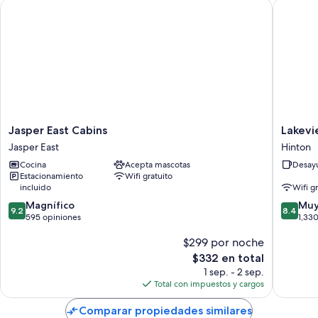
Jasper East Cabins
Lakeview
Jasper
Lakevie
Jasper East Cabins
Lakevi
East
Inns
Jasper East
Hinton
Cabins
&
Cocina
Acepta mascotas
Desayu
Jasper
Suites
Estacionamiento
Wifi gratuito
East
-
incluido
Wifi g
Hinton
9.2
8.4
Magnífico
Hinton
Muy
9.2
8.4
de
de
595 opiniones
1,33
10,
10,
$299 por noche
Magnífico,
Muy
595
bueno,
El
$332 en total
opiniones
1,330
precio
1 sep. - 2 sep.
opinion
actual
Total con impuestos y cargos
es
de
Comparar propiedades similares