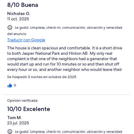
8/10 Buena
Nicholas O.
11 oct. 2025
Le gustó: Limpieza, check-in, comunicación, ubicación y veracidad
del anuncio
Traducir con Google
The house is clean spacious and comfortable. It is a short drive
to both Jasper National Park and Hinton AB. My only real
complaint is that one of the neighbors had a generator that
would start up and run for 10 minutes or so and then shut off
every hour or so, and another neighbor who would leave their
ATV idling in the driveway for long periods of time. It was not
Se hospedó 3 noches en octubre de 2025
terrible and not the host's fault, but we travel to places like this
to enjoy nature and not to listen to small engines. That being
0
said, I would come back.
Opinión verificada
10/10 Excelente
Tom M.
23 jul. 2025
Le gustó: Limpieza, check-in, comunicación, ubicación y veracidad