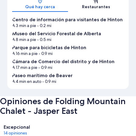
Qué hay cerca
Restaurantes
Centro de información para visitantes de Hinton
A 3 min a pie
- 0.2 mi
Museo del Servicio Forestal de Alberta
A 8 min a pie
- 0.5 mi
Parque para bicicletas de Hinton
A 16 min a pie
- 0.9 mi
Cámara de Comercio del distrito y de Hinton
A 17 min a pie
- 0.9 mi
Paseo marítimo de Beaver
A 4 min en auto
- 0.9 mi
Opiniones de Folding Mountain
Chalet - Jasper East
Opiniones
Excepcional
14 opiniones