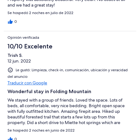
and we had a great stay!
Se hospedó 2 noches en julio de 2022
0
Opinión verificada
10/10 Excelente
Trish S.
12 jun. 2022
Le gustó: Limpieza, check-in, comunicación, ubicación y veracidad
del anuncio
Traducir con Google
Wonderful stay in Folding Mountain
We stayed with a group of friends. Loved the space. Lots of
beds, all comfortable, very nice bedding. Bright open space
with fully outfitted kitchen. Amazing firepit area. Hiked up
beautiful forested trail that starts a few lots up from this
property. Did a short drive to Miette hot springs which are
incredible. Walked to supper at Folding mountain Brewery and
Se hospedó 2 noches en junio de 2022
had delish food and beverages on the deck. Amazing stay.
Great space for a group or a few families.
0