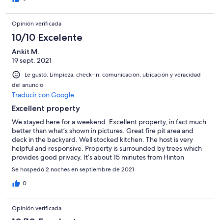
Opinión verificada
10/10 Excelente
Ankit M.
19 sept. 2021
Le gustó: Limpieza, check-in, comunicación, ubicación y veracidad
del anuncio
Traducir con Google
Excellent property
We stayed here for a weekend. Excellent property, in fact much
better than what’s shown in pictures. Great fire pit area and
deck in the backyard. Well stocked kitchen. The host is very
helpful and responsive. Property is surrounded by trees which
provides good privacy. It’s about 15 minutes from Hinton
(towards Jasper). Would definitely recommend this property.
Se hospedó 2 noches en septiembre de 2021
0
Opinión verificada