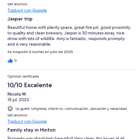
del anuncio
Traducir con Google
Jasper trip
Beautiful home with plenty space, great fire pit, good proximity
to quality and clean brewery. Jasper is 30 minutes away, nice
drive with lots of wildlife. Amy is fantastic, responds prompty
and is very reasonable.
Se hospedó 4 noches en julio de 2025
0
Opinión verificada
10/10 Excelente
Nicola W.
15 jul. 2022
Le gustó: Limpieza, check-in, comunicación, ubicación y veracidad
del anuncio
Traducir con Google
Family stay in Hinton
Property was absolutely beautiful! Very clean. No issues at all