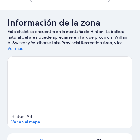
$332
Información de la zona
Este chalet se encuentra en la montaña de Hinton. La belleza
natural del área puede apreciarse en Parque provincial William
A. Switzer y Wildhorse Lake Provincial Recreation Area, y los
puntos de interés incluyen AirPlay Trampoline Park & Escape
Ver más
Rooms y Paseos a caballo Old Entrance Trailrides. ¿Quieres
asistir a un evento o partido mientras estás en la ciudad?
Consulta el calendario de Centro Recreativo Dr. Duncan Murray
o Pista de carreras Yellowhead.
Visita nuestra guía de Hinton
Ver más chalets en Hinton
Hinton, AB
Ver en el mapa
Sección del mapa