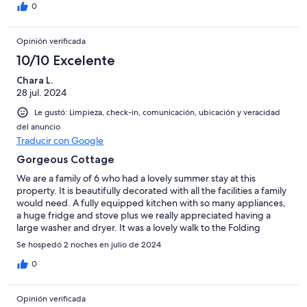
0
Opinión verificada
10/10 Excelente
Chara L.
28 jul. 2024
Le gustó: Limpieza, check-in, comunicación, ubicación y veracidad
del anuncio
Traducir con Google
Gorgeous Cottage
We are a family of 6 who had a lovely summer stay at this
property. It is beautifully decorated with all the facilities a family
would need. A fully equipped kitchen with so many appliances,
a huge fridge and stove plus we really appreciated having a
large washer and dryer. It was a lovely walk to the Folding
Moutain Brewery for dinner and an accessible drive to Jasper
Se hospedó 2 noches en julio de 2024
National Park. It was very hot when we were there and a few
extra fans would have been helpful but we understand it
0
doesn't get so hot very often. We would love to come back and
stay in the colder weather! Our host was very responsive and
Opinión verificada
helpful.