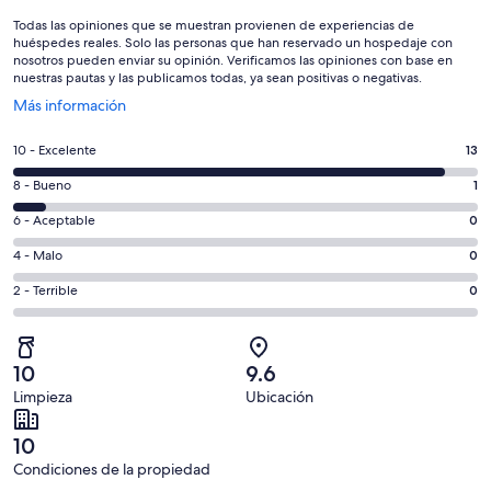
Todas las opiniones que se muestran provienen de experiencias de
huéspedes reales. Solo las personas que han reservado un hospedaje con
nosotros pueden enviar su opinión. Verificamos las opiniones con base en
nuestras pautas y las publicamos todas, ya sean positivas o negativas.
Se
Más información
abrirá
en
Puntuación
10 - Excelente
13
una
de
nueva
Puntuación
8 - Bueno
1
10,
ventana
de
es
Puntuación
6 - Aceptable
0
8,
decir,
de
es
Puntuación
4 - Malo
0
Excelente.
6,
decir,
de
Basada
es
Puntuación
2 - Terrible
0
Bueno.
4,
en
decir,
de
Basada
es
13
Aceptable.
2,
en
decir,
de
Basada
es
1
Malo.
10
9.6
14
en
decir,
de
Basada
Limpieza
Ubicación
opiniones
0
Terrible.
14
en
de
Basada
opiniones
0
10
14
en
de
Condiciones de la propiedad
opiniones
0
14