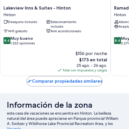
Lakeview
Ramada
Lakeview Inns & Suites - Hinton
Ramad
Inns
by
Hinton
Hinton
&
Wyndh
Desayuno incluido
Estacionamiento
Alberc
Suites
Hinton
incluido
Acept
-
Hinton
Wifi gratuito
Aire acondicionado
Hinton
8.4
8.4
Hinton
Muy bueno
Muy
8.4
8.4
de
de
1,322 opiniones
2,271
10,
10,
$156 por noche
Muy
Muy
bueno,
bueno,
El
$173 en total
1,322
2,271
precio
25 ago. - 26 ago.
opiniones
opinion
actual
Total con impuestos y cargos
es
de
Comparar propiedades similares
$173
Información de la zona
esta casa de vacaciones se encuentra en Hinton. La belleza
natural del área puede apreciarse en Parque provincial William
A. Switzer y Wildhorse Lake Provincial Recreation Area, y los
puntos de interés incluyen AirPlay Trampoline Park & Escape
Ver más