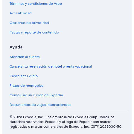
P
t
o
S
Términos y condiciones de Vrbo
g
e
t
u
a
w
e
i
Accesibilidad
t
a
l
t
e
y
e
Opciones de privacidad
s
Pautas y reporte de contenido
H
i
n
Ayuda
t
o
Atención al cliente
n
b
Cancelar tu reservación de hotel o renta vacacional
y
Cancelar tu vuelo
I
H
Plazos de reembolso
G
Cómo usar un cupón de Expedia
Documentos de viajes internacionales
© 2026 Expedia, Inc., una empresa de Expedia Group. Todos los
derechos reservados. Expedia y el logo de Expedia son marcas
registradas o marcas comerciales de Expedia, Inc. CST# 2029030-50.