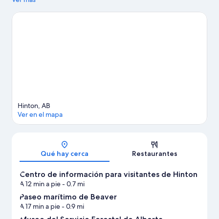
Rooms y Paseos a caballo Old Entrance Trailrides. ¿Quieres
asistir a un evento o partido mientras estás en la ciudad?
Consulta el calendario de Centro Recreativo Dr. Duncan Murray
o Pista de carreras Yellowhead.
Visita nuestra guía de Hinton
Ver más casas de vacaciones en Hinton
Hinton, AB
Ver en el mapa
Sección del mapa
Qué hay cerca
Restaurantes
Centro de información para visitantes de Hinton
A 12 min a pie
- 0.7 mi
Paseo marítimo de Beaver
A 17 min a pie
- 0.9 mi