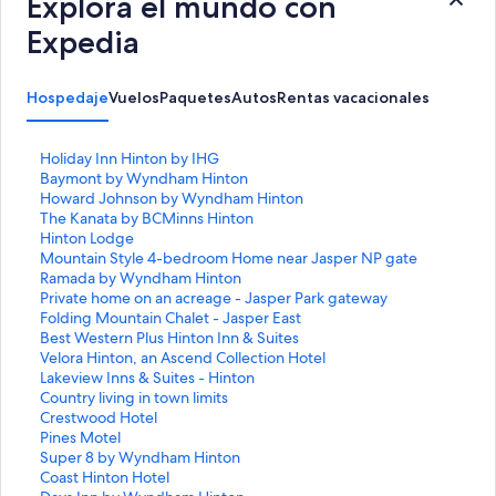
Explora el mundo con
Expedia
Hospedaje
Vuelos
Paquetes
Autos
Rentas vacacionales
E
Holiday Inn Hinton by IHG
n
E
Baymont by Wyndham Hinton
l
n
E
Howard Johnson by Wyndham Hinton
a
l
n
E
The Kanata by BCMinns Hinton
c
a
l
n
E
Hinton Lodge
e
c
a
l
n
E
Mountain Style 4-bedroom Home near Jasper NP gate
p
e
c
a
l
n
E
Ramada by Wyndham Hinton
a
p
e
c
a
l
n
E
Private home on an acreage - Jasper Park gateway
r
a
p
e
c
a
l
n
E
Folding Mountain Chalet - Jasper East
a
r
a
p
e
c
a
l
n
E
Best Western Plus Hinton Inn & Suites
a
a
r
a
p
e
c
a
l
n
E
Velora Hinton, an Ascend Collection Hotel
b
a
a
r
a
p
e
c
a
l
n
E
Lakeview Inns & Suites - Hinton
r
b
a
a
r
a
p
e
c
a
l
n
E
Country living in town limits
i
r
b
a
a
r
a
p
e
c
a
l
n
E
Crestwood Hotel
r
i
r
b
a
a
r
a
p
e
c
a
l
n
E
Pines Motel
l
r
i
r
b
a
a
r
a
p
e
c
a
l
n
E
Super 8 by Wyndham Hinton
a
l
r
i
r
b
a
a
r
a
p
e
c
a
l
n
E
Coast Hinton Hotel
p
a
l
r
i
r
b
a
a
r
a
p
e
c
a
l
n
E