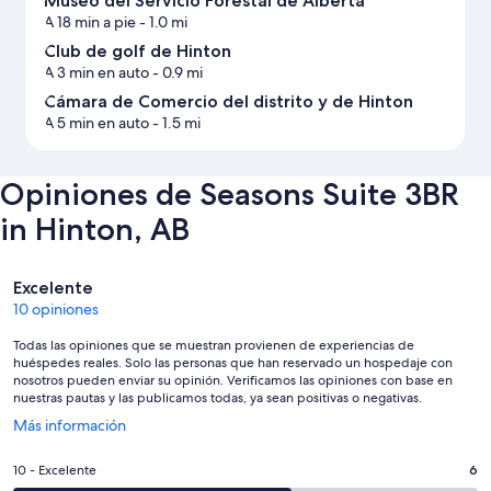
Museo del Servicio Forestal de Alberta
A 18 min a pie
- 1.0 mi
Club de golf de Hinton
A 3 min en auto
- 0.9 mi
Cámara de Comercio del distrito y de Hinton
A 5 min en auto
- 1.5 mi
Opiniones de Seasons Suite 3BR
in Hinton, AB
Opiniones
Excelente
10 opiniones
Todas las opiniones que se muestran provienen de experiencias de
huéspedes reales. Solo las personas que han reservado un hospedaje con
nosotros pueden enviar su opinión. Verificamos las opiniones con base en
nuestras pautas y las publicamos todas, ya sean positivas o negativas.
Se
Más información
abrirá
en
Puntuación
10 - Excelente
6
una