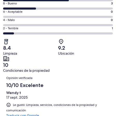
de
nueva
Puntuación
8 - Bueno
3
10,
ventana
de
es
Puntuación
6 - Aceptable
0
8,
decir,
de
es
Puntuación
4 - Malo
0
Excelente.
6,
decir,
de
Basada
es
Puntuación
2 - Terrible
1
Bueno.
4,
en
decir,
de
Basada
es
6
Aceptable.
2,
en
decir,
de
Basada
es
3
Malo.
8.4
9.2
10
en
decir,
de
Basada
Limpieza
Ubicación
opiniones
0
Terrible.
10
en
de
Basada
opiniones
0
10
10
en
de
Condiciones de la propiedad
opiniones
1
10
Opiniones
de
Opinión verificada
opiniones
10
10/10 Excelente
opiniones
Wendy t
17 sept. 2025
Le gustó: Limpieza, servicios, condiciones de la propiedad y
comunicación
Traducir con Google