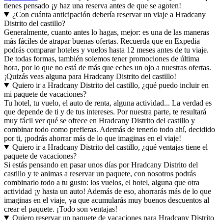
tienes pensado ¡y haz una reserva antes de que se agoten!
¿Con cuánta anticipación debería reservar un viaje a Hradcany
Distrito del castillo?
Generalmente, cuanto antes lo hagas, mejor: es una de las maneras
más fáciles de atrapar buenas ofertas. Recuerda que en Expedia
podrás comparar hoteles y vuelos hasta 12 meses antes de tu viaje.
De todas formas, también solemos tener promociones de última
hora, por lo que no está de más que eches un ojo a nuestras ofertas.
¡Quizás veas alguna para Hradcany Distrito del castillo!
Quiero ir a Hradcany Distrito del castillo, ¿qué puedo incluir en
mi paquete de vacaciones?
Tu hotel, tu vuelo, el auto de renta, alguna actividad... La verdad es
que depende de ti y de tus intereses. Por nuestra parte, te resultará
muy fácil ver qué se ofrece en Hradcany Distrito del castillo y
combinar todo como prefieras. Además de tenerlo todo ahí, decidido
por ti, ¡podrás ahorrar más de lo que imaginas en el viaje!
Quiero ir a Hradcany Distrito del castillo, ¿qué ventajas tiene el
paquete de vacaciones?
Si estás pensando en pasar unos días por Hradcany Distrito del
castillo y te animas a reservar un paquete, con nosotros podrás
combinarlo todo a tu gusto: los vuelos, el hotel, alguna que otra
actividad ¡y hasta un auto! Además de eso, ahorrarás más de lo que
imaginas en el viaje, ya que acumularás muy buenos descuentos al
crear el paquete. ¡Todo son ventajas!
Quiero reservar un paquete de vacaciones para Hradcany Distrito