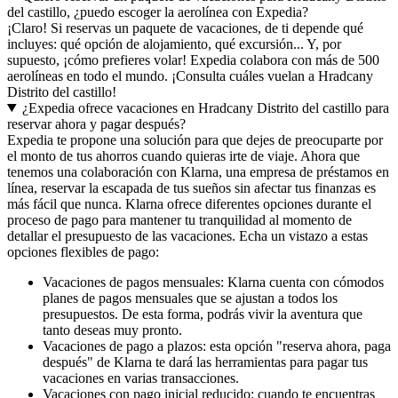
del castillo, ¿puedo escoger la aerolínea con Expedia?
¡Claro! Si reservas un paquete de vacaciones, de ti depende qué
incluyes: qué opción de alojamiento, qué excursión... Y, por
supuesto, ¡cómo prefieres volar! Expedia colabora con más de 500
aerolíneas en todo el mundo. ¡Consulta cuáles vuelan a Hradcany
Distrito del castillo!
¿Expedia ofrece vacaciones en Hradcany Distrito del castillo para
reservar ahora y pagar después?
Expedia te propone una solución para que dejes de preocuparte por
el monto de tus ahorros cuando quieras irte de viaje. Ahora que
tenemos una colaboración con Klarna, una empresa de préstamos en
línea, reservar la escapada de tus sueños sin afectar tus finanzas es
más fácil que nunca. Klarna ofrece diferentes opciones durante el
proceso de pago para mantener tu tranquilidad al momento de
detallar el presupuesto de las vacaciones. Echa un vistazo a estas
opciones flexibles de pago:
Vacaciones de pagos mensuales: Klarna cuenta con cómodos
planes de pagos mensuales que se ajustan a todos los
presupuestos. De esta forma, podrás vivir la aventura que
tanto deseas muy pronto.
Vacaciones de pago a plazos: esta opción "reserva ahora, paga
después" de Klarna te dará las herramientas para pagar tus
vacaciones en varias transacciones.
Vacaciones con pago inicial reducido: cuando te encuentras