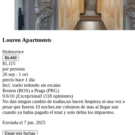
Louren Apartments
Holesovice
$1,443
$1,115
por persona
26 sep - 1 oct
precio hace 1 día
Incl. vuelo redondo sin escalas
Boston (BOS) a Praga (PRG)
9.6
/
10
¡Excepcional! (118 opiniones)
No dan ningun cambio de toallas,no hacen limpieza ni una vez a
pesar que fueron 10 noches.me cobraron de mas al llegar aun
cuando ya habia pagado el total y solo debia los impuestos.
Enviada el 7 jun. 2025
Elegir mis fechas