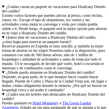
¿Cuánto cuesta un paquete de vacaciones para Hradcany Distrito
del castillo?
Existen varios factores que pueden afectar al precio, como fechas,
clases, etc. Escoge el tipo de alojamiento, los vuelos y las
actividades como mejor te convenga y verás por cuánto podría
salirte a ti. Desde luego, el paquete será tu mejor opción para ahorrar
en tu viaje a Hradcany Distrito del castillo.
Quiero irme de vacaciones a Hradcany Distrito del castillo,
¿cómo hago para reservar un paquete barato?
Reservar paquetes en Expedia es muy sencillo ¡y también la mejor
forma de ahorrar en tus viajes! Ponemos todo a tu disposición, pues
contamos con más de 500 líneas aéreas, más de 1 millón de
hospedajes e infinidad de actividades y autos de renta por todo el
mundo. Tú te encargarás de decidir qué vuelo, hotel o excursión te
interesan y de combinarlos como te convenga.
¿Dónde puedo alojarme en Hradcany Distrito del castillo?
Depende, en gran parte, de lo que busques hacer cuando hayas
llegado. Puente de Carlos y Plaza de la Ciudad Vieja son, sin lugar a
dudas, visitas obligatorias durante tu estancia. ¿Por qué no buscar un
hospedaje cerca y así poder ir caminado?
¿Cuáles son los hoteles más destacados de Hradcany Distrito del
castillo?
Puedes quedarte en
Hotel Monastery
o
The Green Garden
Apartment
, échales un ojo para asegurarte de que se ajustan a lo que