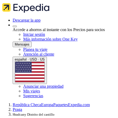
Descargar la app
Accede a ahorros al instante con los Precios para socios
Iniciar sesión
Más información sobre One Key
Mensajes
Planea tu viaje
Atención al cliente
español · USD · US
Anunciar una propiedad
Mis viajes
Sugerencias
República Checa
Europa
Paquetes
Expedia.com
Praga
Hradcany Distrito del castillo