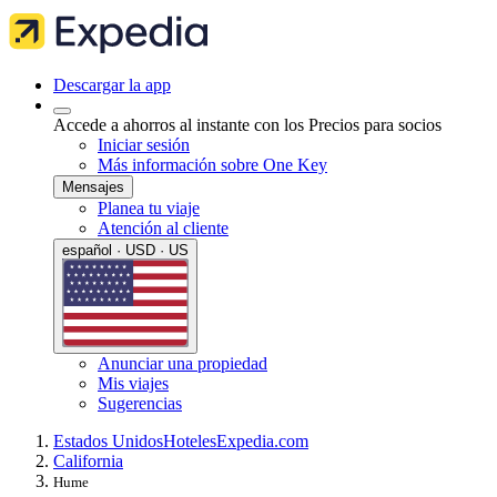
Descargar la app
Accede a ahorros al instante con los Precios para socios
Iniciar sesión
Más información sobre One Key
Mensajes
Planea tu viaje
Atención al cliente
español · USD · US
Anunciar una propiedad
Mis viajes
Sugerencias
Estados Unidos
Hoteles
Expedia.com
California
Hume