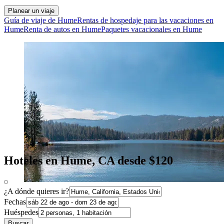
Planear un viaje
Guía de viaje de Hume
Rentas de hospedaje para las vacaciones en
Hume
Renta de autos en Hume
Paquetes vacacionales en Hume
Hoteles en Hume, CA desde $120
¿A dónde quieres ir?
Fechas
Huéspedes
Buscar