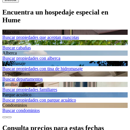
Encuentra un hospedaje especial en
Hume
Mascotas
Buscar propiedades que aceptan mascotas
Cabañas
Buscar cabañas
Alberca
Buscar propiedades con alberca
Hidromasaje
Buscar propiedades con tina de hidromasaje
Departa­mentos
Buscar departamentos
Familias
Buscar propiedades familiares
Parque acuático
Buscar propiedades con parque acuático
Condominios
Buscar condominios
Consulta precios para estas fechas