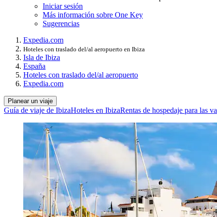
Iniciar sesión
Más información sobre One Key
Sugerencias
Expedia.com
Hoteles con traslado del/al aeropuerto en Ibiza
Isla de Ibiza
España
Hoteles con traslado del/al aeropuerto
Expedia.com
Planear un viaje
Guía de viaje de Ibiza
Hoteles en Ibiza
Rentas de hospedaje para las va