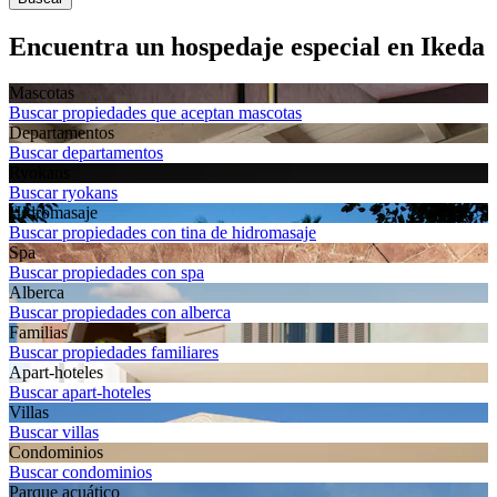
Encuentra un hospedaje especial en Ikeda
Mascotas
Buscar propiedades que aceptan mascotas
Departa­mentos
Buscar departamentos
Ryokans
Buscar ryokans
Hidromasaje
Buscar propiedades con tina de hidromasaje
Spa
Buscar propiedades con spa
Alberca
Buscar propiedades con alberca
Familias
Buscar propiedades familiares
Apart-hoteles
Buscar apart-hoteles
Villas
Buscar villas
Condominios
Buscar condominios
Parque acuático