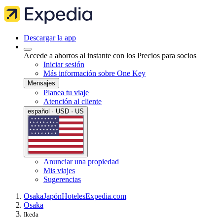
Descargar la app
Accede a ahorros al instante con los Precios para socios
Iniciar sesión
Más información sobre One Key
Mensajes
Planea tu viaje
Atención al cliente
español · USD · US
Anunciar una propiedad
Mis viajes
Sugerencias
Osaka
Japón
Hoteles
Expedia.com
Osaka
Ikeda