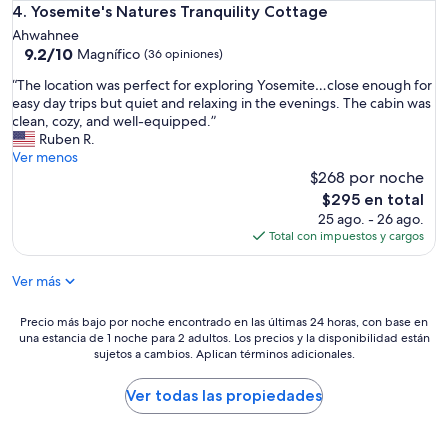
t
g
Yosemite's Natures Tranquility Cottage
4. Yosemite's Natures Tranquility Cottage
.
r
Ahwahnee
I
e
9.2
9.2/10
Magnífico
(36 opiniones)
n
a
de
t
t
“
“The location was perfect for exploring Yosemite…close enough for
10,
e
b
T
easy day trips but quiet and relaxing in the evenings. The cabin was
Magnífico,
r
e
h
clean, cozy, and well-equipped.”
(36
n
c
e
Ruben R.
opiniones)
e
a
l
Ver menos
t
u
o
$268 por noche
w
s
c
El
$295 en total
o
e
a
precio
r
25 ago. - 26 ago.
i
t
actual
k
Total con impuestos y cargos
t
i
es
e
w
o
de
d
a
Ver más
n
$295
g
s
w
r
c
a
Precio
Precio más bajo por noche encontrado en las últimas 24 horas, con base en
e
l
s
una estancia de 1 noche para 2 adultos. Los precios y la disponibilidad están
más
a
o
p
sujetos a cambios. Aplican términos adicionales.
bajo
t
s
e
por
,
e
r
noche
Ver todas las propiedades
p
t
f
encontrado
l
o
e
en
a
t
c