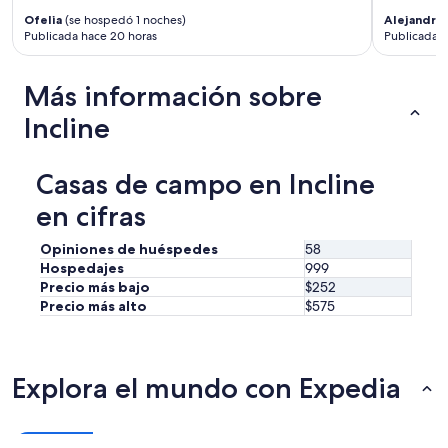
u
a
g
t
Ofelia
(se hospedó 1 noches)
Alejandra
(
s
a
q
Publicada hace 20 horas
Publicada h
g
n
u
o
d
i
o
e
Más información sobre
e
d
n
t
a
Incline
j
a
n
o
n
d
y
d
t
i
Casas de campo en Incline
r
h
n
e
e
en cifras
g
l
p
”
a
r
Opiniones de huéspedes
58
x
i
Hospedajes
999
i
c
Precio más bajo
$252
n
e
Precio más alto
$575
g
w
i
a
n
s
t
a
h
Explora el mundo con Expedia
l
e
i
e
t
v
t