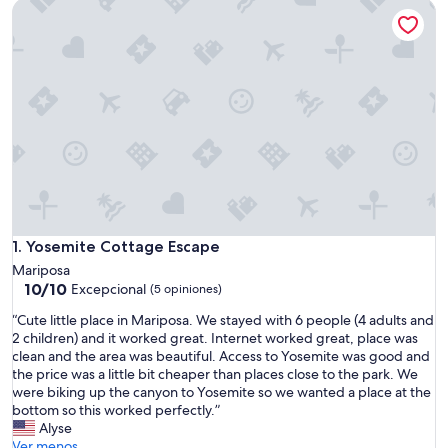
Yosemite Cottage Escape
Yosemite Cottage Escape
1. Yosemite Cottage Escape
Mariposa
10.0
10/10
Excepcional
(5 opiniones)
de
“
“Cute little place in Mariposa. We stayed with 6 people (4 adults and
10,
C
2 children) and it worked great. Internet worked great, place was
Excepcional,
u
clean and the area was beautiful. Access to Yosemite was good and
(5
t
the price was a little bit cheaper than places close to the park. We
opiniones)
e
were biking up the canyon to Yosemite so we wanted a place at the
l
bottom so this worked perfectly.”
i
Alyse
t
Ver menos