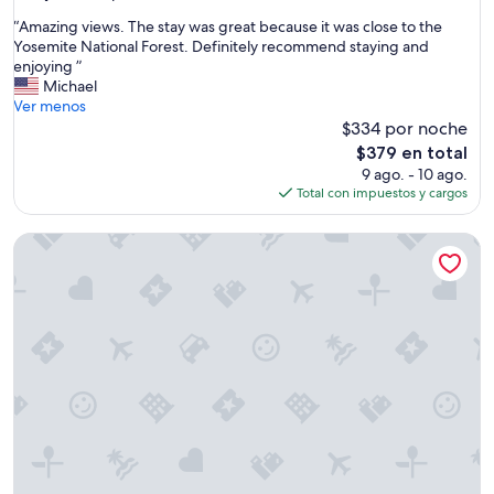
2
de
estrellas
c
“
“Amazing views. The stay was great because it was close to the
10,
h
A
Yosemite National Forest. Definitely recommend staying and
Excepcional,
i
m
enjoying ”
(1
l
a
Michael
opinión)
d
z
Ver menos
r
i
$334 por noche
e
n
El
$379 en total
n
g
precio
9 ago. - 10 ago.
)
v
actual
Total con impuestos y cargos
a
i
es
n
e
de
d
Yosemite's Natures Tranquility Cottage
w
$379
i
s
t
.
w
T
o
h
r
e
k
s
e
t
d
a
g
y
r
w
e
a
a
s