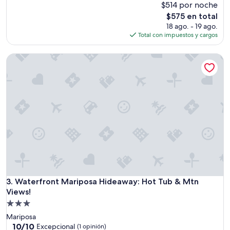
$514 por noche
10,
e
Excepcional,
El
$575 en total
d
(410
precio
18 ago. - 19 ago.
w
opiniones)
actual
Total con impuestos y cargos
i
es
t
de
h
Waterfront Mariposa Hideaway: Hot Tub & Mtn Views!
$575
6
p
e
o
p
l
e
(
4
a
d
u
l
Waterfront Mariposa Hideaway: Hot Tub & Mtn Views!
3. Waterfront Mariposa Hideaway: Hot Tub & Mtn
t
Views!
s
a
Propiedad
n
de
Mariposa
d
3.0
10.0
10/10
Excepcional
(1 opinión)