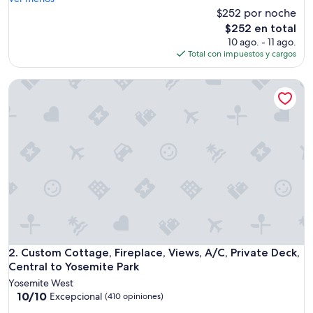
t
$252 por noche
l
El
$252 en total
e
precio
10 ago. - 11 ago.
p
actual
Total con impuestos y cargos
l
es
a
de
Custom Cottage, Fireplace, Views, A/C, Private Deck, Centra
c
$252
e
i
n
M
a
r
i
p
o
s
a
.
W
Custom Cottage, Fireplace, Views, A/C, Private Deck, Centra
2. Custom Cottage, Fireplace, Views, A/C, Private Deck,
e
Central to Yosemite Park
s
Yosemite West
t
10.0
10/10
Excepcional
(410 opiniones)
a
de
y