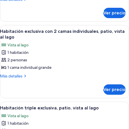
baño
detalles
privado,
sobre
Ver precio
Suite
vista
exclusiva,
al
baño
Abrir
Una vista tranquila de un lago, con á
lago
12
privado,
Habitación exclusiva con 2 camas individuales, patio, vista
todas
vista
al lago
al
las
Vista al lago
lago
fotos
1 habitación
de
2 personas
Habitación
exclusiva
1 cama individual grande
con
Más
Más detalles
2
detalles
sobre
camas
Ver precio
Habitación
individuales,
exclusiva
patio,
con
Abrir
Una mesa con termos y recipientes de c
7
vista
2
Habitación triple exclusiva, patio, vista al lago
todas
camas
al
Vista al lago
individuales,
las
lago
patio,
1 habitación
fotos
vista