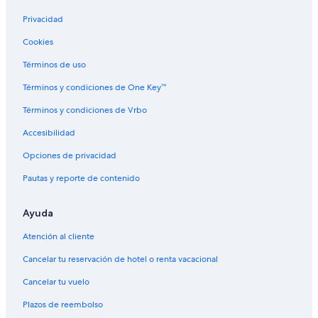
s
c
s
N
l
h
t
c
Privacidad
a
o
i
a
A
n
a
s
Cookies
m
n
a
Términos de uso
a
a
d
n
e
Términos y condiciones de One Key™
t
J
a
u
Términos y condiciones de Vrbo
n
a
i
n
Accesibilidad
a
Opciones de privacidad
Pautas y reporte de contenido
Ayuda
Atención al cliente
Cancelar tu reservación de hotel o renta vacacional
Cancelar tu vuelo
Plazos de reembolso