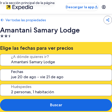
Ir a la sección principal de la página
Descargar la app
Ver todas las propiedades
Amantani Samary Lodge
Propiedad
de
2.5
Elige las fechas para ver precios
estrellas
¿A dónde quieres ir?
Fechas
Huéspedes
Buscar