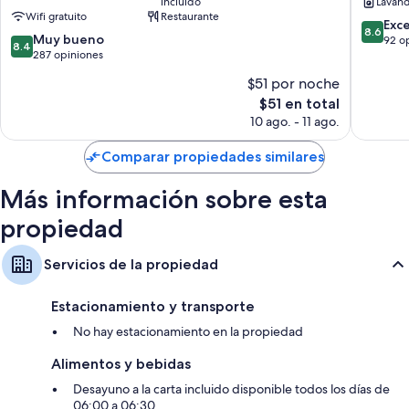
incluido
Lavand
Puno
Wifi gratuito
Restaurante
8.6
Exc
8.6
8.4
Muy bueno
de
92 o
8.4
de
287 opiniones
10,
10,
Excelent
$51 por noche
Muy
92
El
$51 en total
bueno,
opinion
precio
287
10 ago. - 11 ago.
actual
opiniones
es
Comparar propiedades similares
de
$51
Más información sobre esta
propiedad
Servicios de la propiedad
Estacionamiento y transporte
No hay estacionamiento en la propiedad
Alimentos y bebidas
Desayuno a la carta incluido disponible todos los días de
06:00 a 06:30