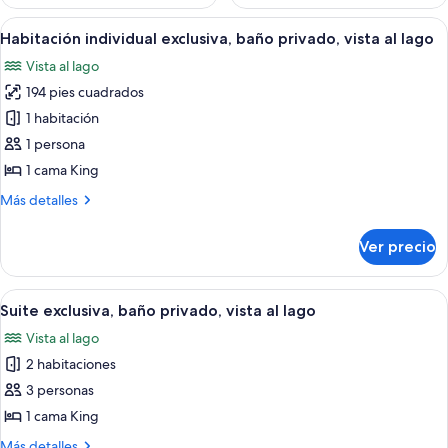
Abrir
Una habitación con cama, una mesita d
13
Habitación individual exclusiva, baño privado, vista al lago
todas
Vista al lago
las
194 pies cuadrados
fotos
de
1 habitación
Habitación
1 persona
individual
1 cama King
exclusiva,
Más
Más detalles
baño
detalles
privado,
sobre
Ver precio
Habitación
vista
individual
al
exclusiva,
Abrir
Una vista tranquila de un lago, con á
lago
11
baño
Suite exclusiva, baño privado, vista al lago
todas
privado,
Vista al lago
vista
las
al
2 habitaciones
fotos
lago
de
3 personas
Suite
1 cama King
exclusiva,
Más
Más detalles