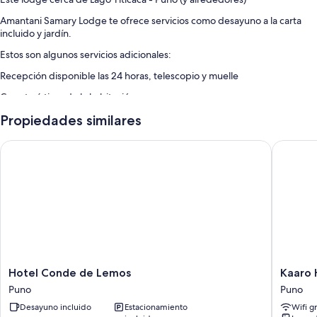
Amantani Samary Lodge te ofrece servicios como desayuno a la carta
incluido y jardín.
Estos son algunos servicios adicionales:
Recepción disponible las 24 horas, telescopio y muelle
Características de la habitación
Todas las habitaciones cuentan con decoración personalizada y tienen
Propiedades similares
amenidades que incluyen espacio para trabajar con laptop y área de
descanso independiente, además de algunos detalles adicionales,
Hotel Conde de Lemos
Kaaro Ho
como área de comedor independiente.
Otros de los servicios que también encontrarás son:
Patios privados, áreas de descanso independientes y áreas de comedor
independiente
Hotel
Kaaro
Hotel Conde de Lemos
Kaaro 
Conde
Hotel
Puno
Puno
de
Puno
Desayuno incluido
Estacionamiento
Wifi g
Lemos
Puno