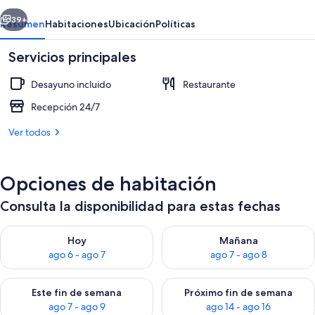
erior
Siguiente
39+
Resumen
Habitaciones
Ubicación
Políticas
Servicios principales
Desayuno incluido
Restaurante
Recepción 24/7
Ver todos
Servicio a la habitación
Opciones de habitación
Consulta la disponibilidad para estas fechas
Consulta la disponibilidad para hoy ago 6 - ago 7
Consulta la disponibilidad pa
Hoy
Mañana
ago 6 - ago 7
ago 7 - ago 8
Consulta la disponibilidad para este fin de semana ago 7 - ag
Consulta la disponibilidad par
Este fin de semana
Próximo fin de semana
ago 7 - ago 9
ago 14 - ago 16