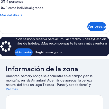
de
4 personas
al
Habitación
lago
1 cama individual grande
triple
Más
Más detalles
exclusiva,
detalles
patio,
sobre
Ver precio
Habitación
vista
triple
al
exclusiva,
Inicia sesión y reserva para acumular crédito OneKeyCash en
lago
patio,
miles de hoteles. ¡Más recompensas te llevan a más aventuras!
vista
al
Iniciar sesión
Registrarme gratis
lago
Información de la zona
Amantani Samary Lodge se encuentra en el campo y en la
montaña, en Isla Amantaní. Además de apreciar la belleza
natural del área en Lago Titicaca - Puno (y alrededores) y
Montaña sagrada Pachatata, aquellos que deseen hacer una
Ver más
actividad pueden ir a Puerto de embarcaciones de la Isla
Amantaní.
Visita nuestra guía de Isla Amantaní
Ver más lodges en Isla Amantaní