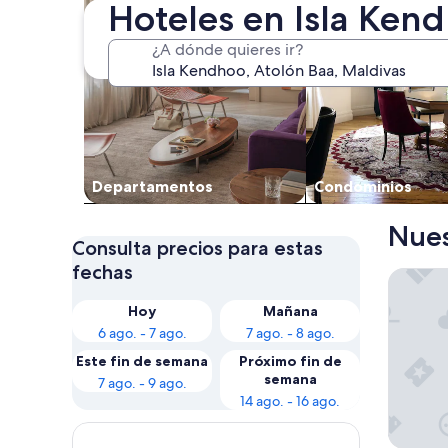
Hoteles en Isla Ken
¿A dónde quieres ir?
Departa­mentos
Condominios
Nues
Consulta precios para estas
fechas
Kendhoo
Hoy
Mañana
6 ago. - 7 ago.
7 ago. - 8 ago.
Este fin de semana
Próximo fin de
semana
7 ago. - 9 ago.
14 ago. - 16 ago.