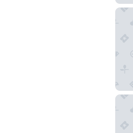
Dusit Th
Baa San