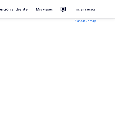
nción al cliente
Mis viajes
Iniciar sesión
Planear un viaje