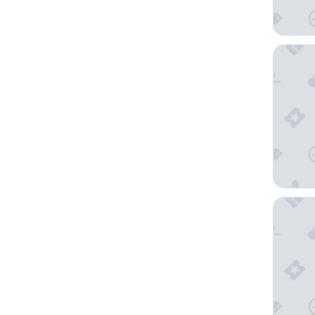
Moro K
Swarn b