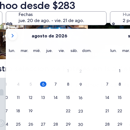
dhoo desde $283
Fechas
Hu
jue. 20 de ago. - vie. 21 de ago.
2 p
tus
agosto de 2026
meses
actuales
son
lunes
martes
miércoles
jueves
viernes
sábado
domingo
lunes
lun.
mar.
mié.
jue.
vie.
sáb.
dom.
lun.
mar.
Spa
Hidromasaje
August
2026
tra selección de hoteles en Isla K
y
1
1
2
September
2026.
 holidaysRavehimagu
Kendhoo holidaysRavehima
1. Kendhoo holidaysR
3
4
5
6
7
8
7
8
9
Propiedad
10
11
12
13
14
15
14
15
de
16
Kendhoo
3.0
estrellas
17
18
19
20
21
22
21
22
23
24
25
26
27
28
29
28
29
30