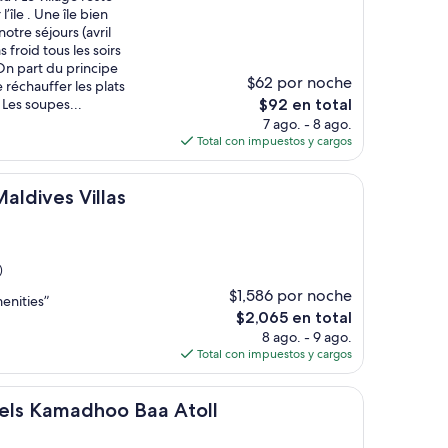
’île . Une île bien
notre séjours (avril
s froid tous les soirs
On part du principe
$62 por noche
 réchauffer les plats
El
. Les soupes...
$92 en total
precio
7 ago. - 8 ago.
actual
Total con impuestos y cargos
es
de
llas
$92
aldives Villas
)
$1,586 por noche
enities”
El
$2,065 en total
precio
8 ago. - 9 ago.
actual
Total con impuestos y cargos
es
de
dhoo Baa Atoll
$2,065
tels Kamadhoo Baa Atoll