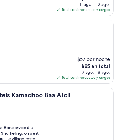
precio
11 ago. - 12 ago.
actual
Total con impuestos y cargos
es
de
$79
$57 por noche
El
$85 en total
precio
7 ago. - 8 ago.
actual
Total con impuestos y cargos
es
de
adhoo Baa Atoll
$85
tels Kamadhoo Baa Atoll
. Bon service à la
 Snorkeling, on s’est
u . Le village reste