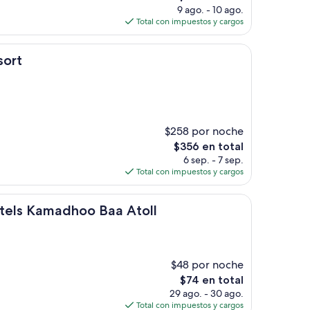
precio
9 ago. - 10 ago.
actual
Total con impuestos y cargos
es
de
$118
sort
$258 por noche
El
$356 en total
precio
6 sep. - 7 sep.
actual
Total con impuestos y cargos
es
de
adhoo Baa Atoll
$356
tels Kamadhoo Baa Atoll
$48 por noche
El
$74 en total
precio
29 ago. - 30 ago.
actual
Total con impuestos y cargos