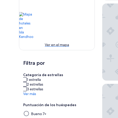
Dhoani 
Ver en el mapa
Filtra por
Categoría de estrellas
1 estrella
2 estrellas
Fasdhey
3 estrellas
Ver más
Puntuación de los huéspedes
Al
Bueno 7+
seleccionar