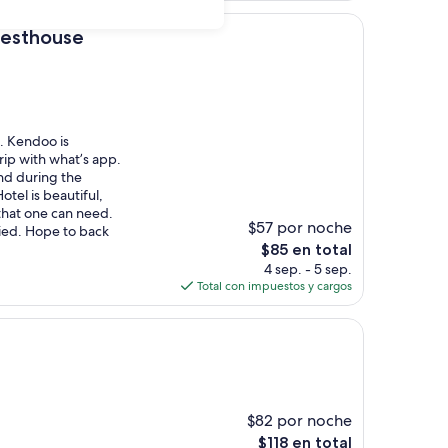
de
e
$73
uesthouse
. Kendoo is
trip with what’s app.
nd during the
otel is beautiful,
that one can need.
$57 por noche
ried. Hope to back
El
$85 en total
precio
4 sep. - 5 sep.
actual
Total con impuestos y cargos
es
de
$85
$82 por noche
El
$118 en total