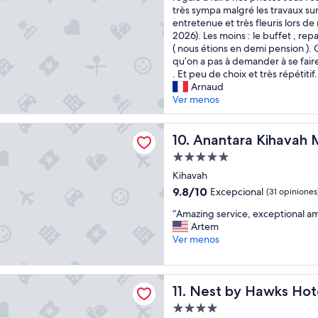
f
s
très sympa malgré les travaux sur l
opiniones)
e
o
p
entretenue et très fleuris lors de 
s
r
l
2026). Les moins : le buffet , repa
t
m
u
( nous étions en demi pension ). 
r
a
s
qu’on a pas à demander à se faire
o
t
:
. Et peu de choix et très répétitif
b
i
l
Arnaud
u
o
a
Ver menos
t
n
c
t
b
h
l
 Kihavah Maldives Villas
e
a
Anantara Kihavah Maldives Vi
10. Anantara Kihavah M
e
f
m
r
o
Propiedad
b
e
r
de
r
Kihavah
s
e
5.0
e
9.8
9.8/10
t
Excepcional
(31 opiniones
a
👍
estrellas
de
u
n
“
,
“Amazing service, exceptional am
10,
v
d
A
l
Artem
Excepcional,
o
d
m
a
Ver menos
(31
p
u
a
v
opiniones)
e
r
z
u
n
i
i
e
 Hawks Hotels Kamadhoo Baa Atoll
d
n
Nest by Hawks Hotels Kama
11. Nest by Hawks Ho
n
👍
i
g
g
.
e
Propiedad
t
s
B