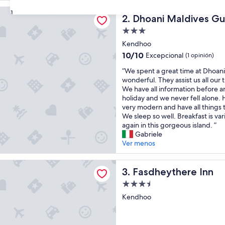
Maldives Guesthouse
31
Dhoani Maldives Guesthous
2. Dhoani Maldives G
Propiedad
de
Kendhoo
3.0
10.0
10/10
Excepcional
(1 opinión)
estrellas
de
“
“We spent a great time at Dhoani
10,
W
wonderful. They assist us all our 
Excepcional,
e
We have all information before a
(1
s
holiday and we never fell alone. H
opinión)
p
very modern and have all things 
e
We sleep so well. Breakfast is va
n
again in this gorgeous island. ”
t
Gabriele
a
Ver menos
g
r
there Inn
e
Fasdheythere Inn
3. Fasdheythere Inn
a
Propiedad
t
de
t
Kendhoo
3.5
i
m
estrellas
e