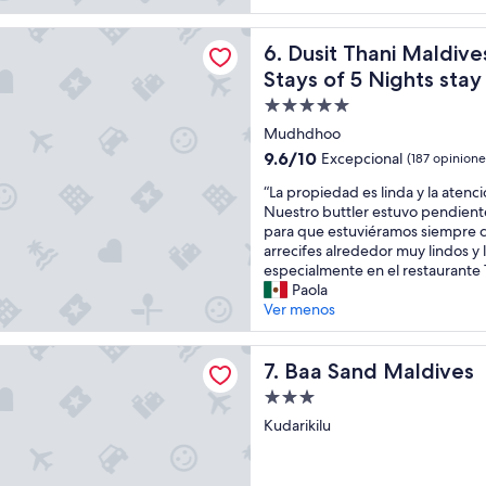
l
ani Maldives - 50 percent off on Transfers for Stays of 5 Nig
.
Dusit Thani Maldives - 50 pe
6. Dusit Thani Maldive
T
Stays of 5 Nights sta
h
e
Propiedad
y
de
Mudhdhoo
a
5.0
s
9.6
9.6/10
Excepcional
(187 opinione
estrellas
s
de
“
“La propiedad es linda y la aten
i
10,
L
Nuestro buttler estuvo pendient
s
Excepcional,
a
para que estuviéramos siempre 
t
(187
p
arrecifes alrededor muy lindos y 
u
opiniones)
r
especialmente en el restaurante T
s
o
Paola
a
p
Ver menos
l
i
l
e
o
d Maldives
d
Baa Sand Maldives
7. Baa Sand Maldives
u
a
r
Propiedad
d
t
de
e
Kudarikilu
r
3.0
s
i
l
estrellas
p
i