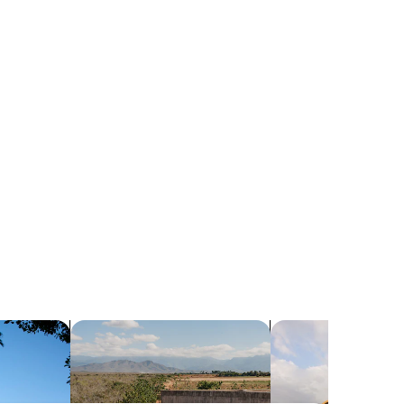
 con tina de hidromasaje
Buscar propiedades con alberca
Buscar resorts