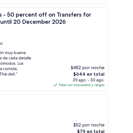
es
de
hts stay until 20 December 2026
rcent off on Transfers for Stays of 5 Nights stay until 20 De
$74
s - 50 percent off on Transfers for
y until 20 December 2026
s)
ción muy buena.
e de cada detalle
cómodos. Los
$482 por noche
la comida,
El
hai deli.”
$644 en total
precio
29 ago. - 30 ago.
actual
Total con impuestos y cargos
es
de
$644
$52 por noche
El
$79 en total