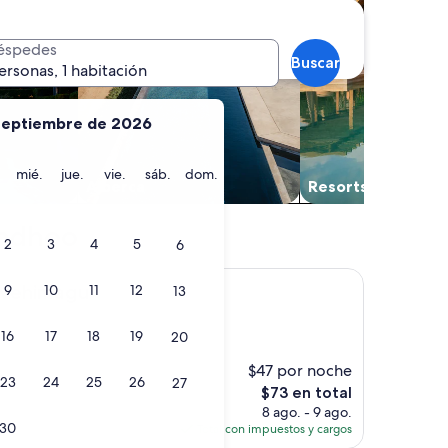
éspedes
Buscar
ersonas, 1 habitación
septiembre de 2026
martes
miércoles
jueves
viernes
sábado
domingo
mié.
jue.
vie.
sáb.
dom.
Alberca
Resorts
endhoo
2
3
4
5
6
gu
avehimagu
9
10
11
12
13
16
17
18
19
20
$47 por noche
23
24
25
26
27
El
$73 en total
precio
8 ago. - 9 ago.
actual
30
Total con impuestos y cargos
es