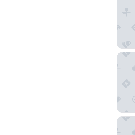
Anantara
Nest by