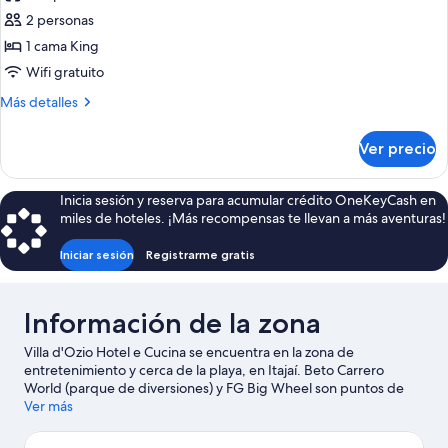
las
2 personas
fotos
de
1 cama King
Suite
Wifi gratuito
Master
Más
Más detalles
detalles
sobre
Ver precio
Suite
Master
Inicia sesión y reserva para acumular crédito OneKeyCash en
miles de hoteles. ¡Más recompensas te llevan a más aventuras!
Iniciar sesión
Registrarme gratis
Información de la zona
Villa d'Ozio Hotel e Cucina se encuentra en la zona de
entretenimiento y cerca de la playa, en Itajaí. Beto Carrero
World (parque de diversiones) y FG Big Wheel son puntos de
interés locales, y aquellos que deseen ir de compras pueden
Ver más
visitar Centro comercial Cinerama y Mercado público de Itajaí.
¿Quieres asistir a un evento o partido mientras estás en la