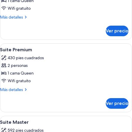
de
1 cama Queen
Suite
Wifi gratuito
Superior
Más
Más detalles
detalles
sobre
Ver precio
Suite
Superior
Abrir
Ropa de cama de alta calidad y miniba
7
Suite Premium
todas
430 pies cuadrados
las
2 personas
fotos
de
1 cama Queen
Suite
Wifi gratuito
Premium
Más
Más detalles
detalles
sobre
Ver precio
Suite
Premium
Abrir
Ropa de cama de alta calidad y miniba
6
Suite Master
todas
592 pies cuadrados