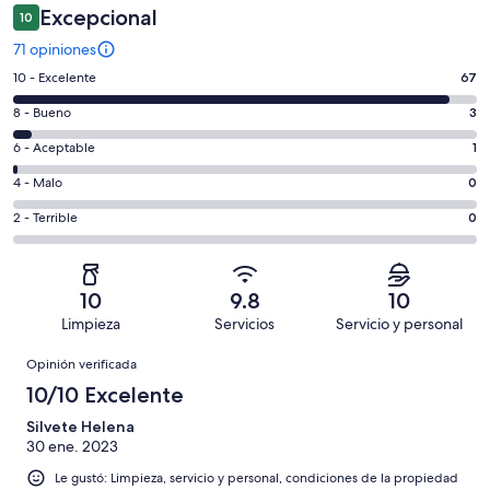
Excepcional
10
71 opiniones
Puntuación
10 - Excelente
67
de
Puntuación
8 - Bueno
3
10,
de
es
Puntuación
6 - Aceptable
1
8,
decir,
de
es
Puntuación
4 - Malo
0
Excelente.
6,
decir,
de
Basada
es
Puntuación
2 - Terrible
0
Bueno.
4,
en
decir,
de
Basada
es
67
Aceptable.
2,
en
decir,
de
Basada
es
3
Malo.
10
9.8
10
71
en
decir,
de
Basada
Limpieza
Servicios
Servicio y personal
opiniones
1
Terrible.
71
en
Opiniones
de
Basada
opiniones
Opinión verificada
0
71
en
de
10/10 Excelente
opiniones
0
71
de
Silvete Helena
opiniones
30 ene. 2023
71
opiniones
Le gustó: Limpieza, servicio y personal, condiciones de la propiedad