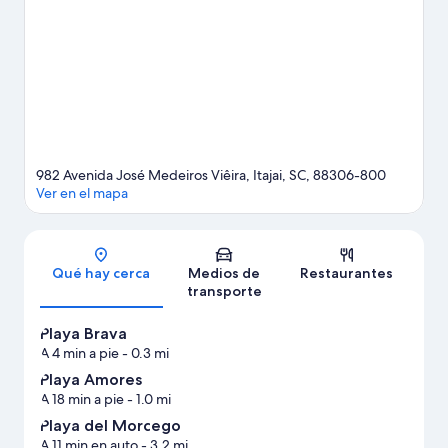
ciudad? Consulta el calendario de Estadio Doutor Hercílio Luz, o
puedes salir una noche a Centreventos Itajaí. Si quieres relajarte
y darte un gusto, encontrarás spas o centros de bienestar y
belleza, y si buscas un poco más de adrenalina, puedes hacer
paseos a pie o ciclismo en senderos en los alrededores.
Visita
nuestra guía de Itajaí
982 Avenida José Medeiros Viêira, Itajai, SC, 88306-800
Ver en el mapa
Sección del mapa
Qué hay cerca
Medios de
Restaurantes
transporte
Playa Brava
A 4 min a pie
- 0.3 mi
Playa Amores
A 18 min a pie
- 1.0 mi
Playa del Morcego
A 11 min en auto
- 3.2 mi