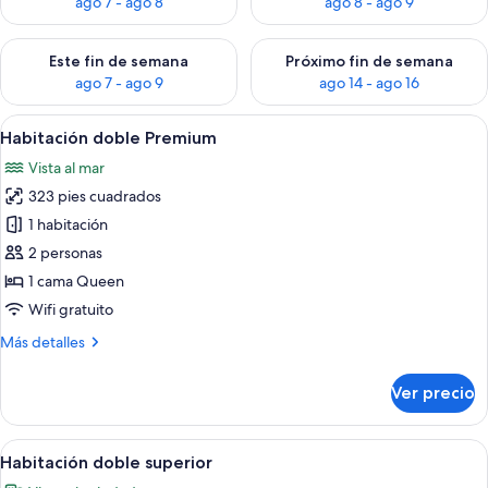
ago 7 - ago 8
ago 8 - ago 9
Consulta la disponibilidad para este fin de semana ago 7 - ag
Consulta la disponibilidad par
Este fin de semana
Próximo fin de semana
ago 7 - ago 9
ago 14 - ago 16
Abrir
Un jacuzzi con terraza de madera, ro
24
Habitación doble Premium
todas
Vista al mar
las
323 pies cuadrados
fotos
de
1 habitación
Habitación
2 personas
doble
1 cama Queen
Premium
Wifi gratuito
Más
Más detalles
detalles
sobre
Ver precio
Habitación
doble
Premium
Abrir
Un jacuzzi con terraza de madera, ro
20
Habitación doble superior
todas