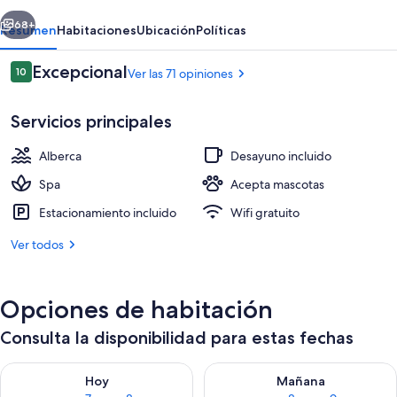
e
erior
Siguiente
Cucina
68+
Resumen
Habitaciones
Ubicación
Políticas
Opiniones
Excepcional
10
Ver las 71 opiniones
10 de 10,
Servicios principales
Alberca
Desayuno incluido
Spa
Acepta mascotas
Estacionamiento incluido
Wifi gratuito
Desayuno completo incluido todos los
Ver todos
Opciones de habitación
Consulta la disponibilidad para estas fechas
Consulta la disponibilidad para hoy ago 7 - ago 8
Consulta la disponibilidad pa
Hoy
Mañana