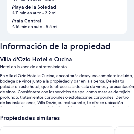
Playa de la Soledad
A 11 min en auto
- 3.2 mi
Praia Central
A 16 min en auto
- 5.5 mi
Información de la propiedad
Villa d'Ozio Hotel e Cucina
Hotel en la zona de entretenimiento
En Villa d'Ozio Hotel e Cucina, encontrarás desayuno completo incluido,
bodega de vinos junto a la propiedad y bar en la alberca. Deleita tu
paladar en este hotel, que te ofrece sala de cata de vinos y presentación
de vinos. Consiéntete con los servicios de spa, como masajes de tejido
profundo, tratamientos corporales o exfoliaciones corporales. Dentro
de las instalaciones, Villa Dozio, su restaurante, te ofrece ubicación
frente a la playa y mesas al aire libre. Mantente en forma en el gimnasio
abierto las 24 horas. También disfruta de actividades, como senderismo
Propiedades similares
a pie o en bicicleta. Podrás conectarte al wifi gratis en las habitaciones
con 250+ Mbps (ideal para 3 a 5 personas o hasta 10 dispositivos) de
Hilton Garden Inn Itajai Praia Brava
Brava Mu
velocidad y encontrarás diversos servicios, como bar junto a la alberca