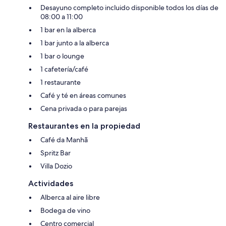
Desayuno completo incluido disponible todos los días de
08:00 a 11:00
1 bar en la alberca
1 bar junto a la alberca
1 bar o lounge
1 cafetería/café
1 restaurante
Café y té en áreas comunes
Cena privada o para parejas
Restaurantes en la propiedad
Café da Manhã
Spritz Bar
Villa Dozio
Actividades
Alberca al aire libre
Bodega de vino
Centro comercial