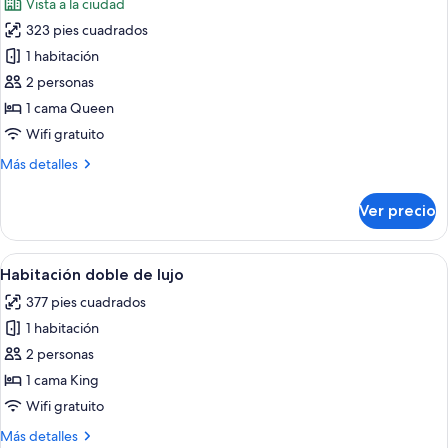
Vista a la ciudad
las
323 pies cuadrados
fotos
de
1 habitación
Habitación
2 personas
doble
1 cama Queen
superior
Wifi gratuito
Más
Más detalles
detalles
sobre
Ver precio
Habitación
doble
superior
Abrir
Un jacuzzi con terraza de madera, ro
9
Habitación doble de lujo
todas
377 pies cuadrados
las
1 habitación
fotos
de
2 personas
Habitación
1 cama King
doble
Wifi gratuito
de
Más
Más detalles
lujo