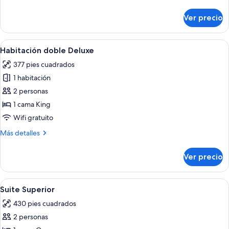
detalles
sobre
Ver precio
Habitación
doble
de
Abrir
Una habitación de hotel moderna con u
7
lujo
Habitación doble Deluxe
todas
377 pies cuadrados
las
1 habitación
fotos
de
2 personas
Habitación
1 cama King
doble
Wifi gratuito
Deluxe
Más
Más detalles
detalles
sobre
Ver precio
Habitación
doble
Deluxe
Abrir
Ropa de cama de alta calidad y miniba
5
Suite Superior
todas
430 pies cuadrados
las
2 personas
fotos