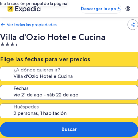
Ir a la sección principal de la página
Descargar la app
Ver todas las propiedades
Villa d'Ozio Hotel e Cucina
Propiedad
de
3.5
Elige las fechas para ver precios
estrellas
¿A dónde quieres ir?
Fechas
Huéspedes
Buscar