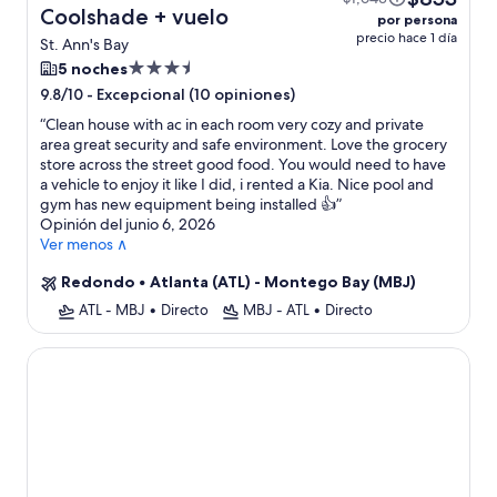
Coolshade + vuelo
por persona
precio hace 1 día
St. Ann's Bay
Propiedad
5 noches
de
-
Excepcional (10 opiniones)
9.8/10
3.5
“
Clean house with ac in each room very cozy and private
estrellas
area great security and safe environment. Love the grocery
store across the street good food. You would need to have
a vehicle to enjoy it like I did, i rented a Kia. Nice pool and
gym has new equipment being installed 👍
”
Opinión del junio 6, 2026
Ver menos ∧
Redondo
•
Atlanta (ATL) - Montego Bay (MBJ)
ATL - MBJ
•
Directo
MBJ - ATL
•
Directo
Princess Grand Jamaica Resort - All Inclusive