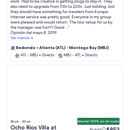
work. Had to be creative in getting plugs to stay in. They
also need to upgrade from 110v to 220v. Just kidding, but
they should have something for travelers from Europe.
Internet service was pretty good. Everyone in my group
were pleased and would return. The tour setup for us by
the manager was fun!!!! Good...
”
Opinión del mayo 8, 2019
Ver menos ∧
Redondo
•
Atlanta (ATL) - Montego Bay (MBJ)
ATL - MBJ
•
Directo
MBJ - ATL
•
Directo
Ocho Rios Villa at Coolshade
Ahorrar 100% en mi vuelo
25 oct. - 30 oct.
Ocho Rios Villa at
$853
$1,643