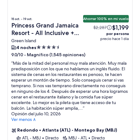
Ahorrar 100% en mi vuelo
15 oct. - 19 oct.
Princess Grand Jamaica
$1,199
$2,287
Resort - All Inclusive +
por persona
precio hace 1 día
vuelo
Green Island
Propiedad
4 noches
de
-
Magnífico (1,545 opiniones)
9.0/10
4.5
“
Más de la mitad del personal muy mala atención. Muy mala
estrellas
predisposición con los que no hablamos un inglés fluido. El
sistema de cenas en los restaurantes es penoso, te hacen
esperar un montón de tiempo. Solo conseguis cenar si vas
temprano. Si nos vas temprano directamente no conseguis
en ninguno de los 4. Después de esperar una hora logramos
cenar en el restaurante italiano y la comida fue súper
excelente. Lo mejor es la pileta que tiene acceso de tu
balcón. La habitación súper amplia,...
”
Opinión del julio 10, 2026
Ver menos ∧
Redondo
•
Atlanta (ATL) - Montego Bay (MBJ)
ATL - MBJ
•
Directo
MBJ - ATL
•
Directo