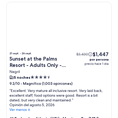
Sunset at the Palms Resort - Adults Only - All Inclusive
$1,447
21 sept. - 26 sept.
$3,430
Sunset at the Palms
por persona
precio hace 1 día
Resort - Adults Only -
All Inclusive + vuelo
Negril
Propiedad
5 noches
de
-
Magnífico (1,003 opiniones)
9.2/10
4.5
“
Excellent. Very mature all inclusive resort. Very laid back,
estrellas
excellent staff, food options were good. Resort is a bit
dated, but very clean and maintained.
”
Opinión del agosto 5, 2026
Ver menos ∧