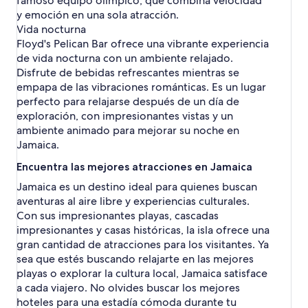
famoso equipo olímpico, que combina velocidad
h
y emoción en una sola atracción.
n
Vida nocturna
C
Floyd's Pelican Bar ofrece una vibrante experiencia
r
de vida nocturna con un ambiente relajado.
o
Disfrute de bebidas refrescantes mientras se
w
empapa de las vibraciones románticas. Es un lugar
perfecto para relajarse después de un día de
exploración, con impresionantes vistas y un
ambiente animado para mejorar su noche en
Jamaica.
Encuentra las mejores atracciones en Jamaica
Jamaica es un destino ideal para quienes buscan
aventuras al aire libre y experiencias culturales.
Con sus impresionantes playas, cascadas
impresionantes y casas históricas, la isla ofrece una
gran cantidad de atracciones para los visitantes. Ya
sea que estés buscando relajarte en las mejores
playas o explorar la cultura local, Jamaica satisface
a cada viajero. No olvides buscar los mejores
hoteles para una estadía cómoda durante tu