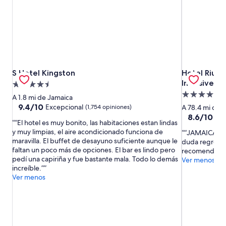
S Hotel Kingston
Hotel Riu Mo
S Hotel Kingston
Hotel Riu M
Inclusive
Propiedad
Propiedad
de
A 1.8 mi de Jamaica
de
4.5
9.4
9.4/10
Excepcional
(1,754 opiniones)
A 78.4 mi de 
de
4.0
estrellas
8.6
8.6/10
Exc
“El hotel es muy bonito, las habitaciones estan lindas
10,
de
estrellas
y muy limpias, el aire acondicionado funciona de
“JAMAICA her
Excepcional,
10,
maravilla. El buffet de desayuno suficiente aunque le
duda regresar
(1,754
Excelente,
faltan un poco más de opciones. El bar es lindo pero
recomendable
opiniones)
(5,424
pedí una capiriña y fue bastante mala. Todo lo demás
Ver menos
opiniones)
increíble.”
Ver menos