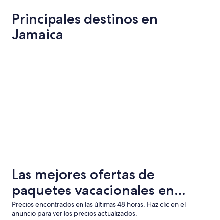
Principales destinos en
Jamaica
Montego Bay
Negril
Montego Bay
Negril
Las mejores ofertas de
paquetes vacacionales en
Jamaica con vuelo + hotel
Precios encontrados en las últimas 48 horas. Haz clic en el
anuncio para ver los precios actualizados.