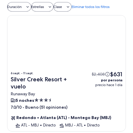
incluido
Duración
Estrellas
Clase
Eliminar todos los filtros
Silver Creek Resort
$631
6 sept. - 11 sept.
$2,408
Silver Creek Resort +
por persona
precio hace 1 día
vuelo
Runaway Bay
Propiedad
5 noches
de
-
Bueno (51 opiniones)
7.0/10
3.5
Redondo
•
Atlanta (ATL) - Montego Bay (MBJ)
estrellas
ATL - MBJ
•
Directo
MBJ - ATL
•
Directo