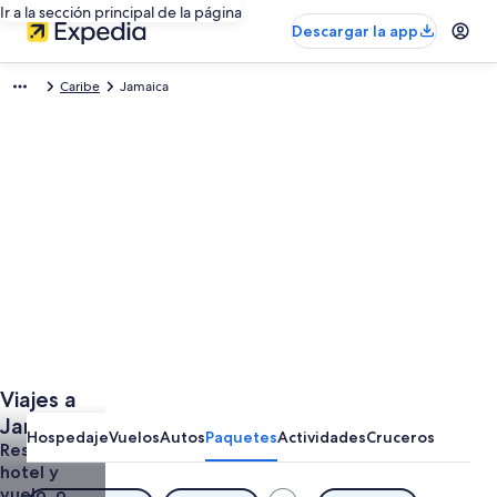
Ir a la sección principal de la página
Descargar la app
Caribe
Jamaica
Viajes a
Jamaica
Hospedaje
Vuelos
Autos
Paquetes
Actividades
Cruceros
Todo
Reserva
hotel y
Incluido
vuelo, o