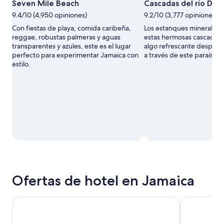
Seven Mile Beach
Cascadas del río Dun
9.4/10 (4,950 opiniones)
9.2/10 (3,777 opiniones)
Con fiestas de playa, comida caribeña,
Los estanques minerales n
reggae, robustas palmeras y aguas
estas hermosas cascadas 
transparentes y azules, este es el lugar
algo refrescante después
perfecto para experimentar Jamaica con
a través de este paraíso tr
estilo.
Ofertas de hotel en Jamaica
S Hotel Kingston
Hotel Riu Mo