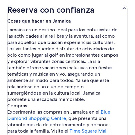
c
Reserva con confianza
e
p
a
Cosas que hacer en Jamaica
r
Jamaica es un destino ideal para los entusiastas de
a
las actividades al aire libre y la aventura, así como
a
b
para aquellos que buscan experiencias culturales.
r
Los visitantes pueden disfrutar de actividades de
i
ocio como jugar al golf en impresionantes campos
r
y explorar vibrantes zonas céntricas. La isla
l
también ofrece vacaciones inclusivas con fiestas
a
temáticas y música en vivo, asegurando un
p
á
ambiente animado para todos. Ya sea que esté
g
relajándose en un club de campo o
i
sumergiéndose en la cultura local, Jamaica
n
promete una escapada memorable.
a
Compras
d
Experimente las compras en Jamaica en el
e
Blue
P
Diamond Shopping Centre
, que presenta una
a
vibrante mezcla de entretenimiento y opciones
r
para toda la familia. Visite el
Time Square Mall
q