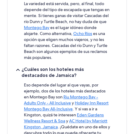
La variedad está servida, pero, al final, todo
depende del tipo de escapada que tengas en
mente. Si tienes ganas de visitar Cascadas del
río Dunn y Turtle Beach, no hay duda de que
Montego Bay
es el lugar idóneo donde
alojarte. Como alternativa,
Ocho Ríos
es una
opción que eligen muchos viajeros, y no les
faltan razones. Cascadas del río Dunn y Turtle
Beach son algunos ejemplos de sus reclamos
más populares.
¿Cuáles son los hoteles más
destacados de Jamaica?
Eso depende del lugar al que vayas, por
ejemplo, dos de los hoteles más destacados
en Montego Bay son
Riu Montego Bay -
Adults Only - All Inclusive
y
Holiday Inn Resort
Montego Bay All-Inclusive
. Y si vas a ir a
Kingston, quizá te interesen
Eden Gardens
Wellness Resort & Spa
y
AC Hotel by Marriott
Kingston, Jamaica
. ¡Quédate en uno de ellos y
descubre todo lo que puede ofrecerte tu