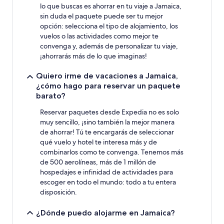
noche
lo que buscas es ahorrar en tu viaje a Jamaica,
para
sin duda el paquete puede ser tu mejor
2
opción: selecciona el tipo de alojamiento, los
adultos.
vuelos o las actividades como mejor te
Los
precios
convenga y, además de personalizar tu viaje,
y
¡ahorrarás más de lo que imaginas!
la
disponibilidad
Quiero irme de vacaciones a Jamaica,
están
¿cómo hago para reservar un paquete
sujetos
barato?
a
cambios.
Reservar paquetes desde Expedia no es solo
Aplican
muy sencillo, ¡sino también la mejor manera
términos
de ahorrar! Tú te encargarás de seleccionar
adicionales.
qué vuelo y hotel te interesa más y de
combinarlos como te convenga. Tenemos más
de 500 aerolíneas, más de 1 millón de
hospedajes e infinidad de actividades para
escoger en todo el mundo: todo a tu entera
disposición.
¿Dónde puedo alojarme en Jamaica?