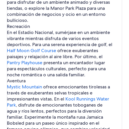
para disfrutar de un ambiente animado y diversas
u
tiendas, o explore la Manor Park Plaza para una
e
combinación de negocios y ocio en un entorno
N
a
bullicioso.
c
Recreación
i
En el Estadio Nacional, sumérjase en un ambiente
o
vibrante mientras disfruta de varios eventos
n
deportivos. Para una serena experiencia de golf, el
a
Half Moon Golf Course
l
ofrece exuberantes
M
paisajes y relajación al aire libre. Por último, el
o
Pantry Playhouse
presenta un encantador lugar
n
para espectáculos culturales, perfecto para una
t
noche romántica o una salida familiar.
e
Aventura
s
Mystic Mountain
B
ofrece emocionantes tirolesas a
l
través de exuberantes selvas tropicales e
u
impresionantes vistas. En el
Kool Runnings Water
e
Park
, disfrute de emocionantes toboganes de
y
agua y ríos lentos, perfectos para la diversión
d
familiar. Experimente la montaña rusa Jamaica
e
Bobsled para un paseo único inspirado en el
J
o