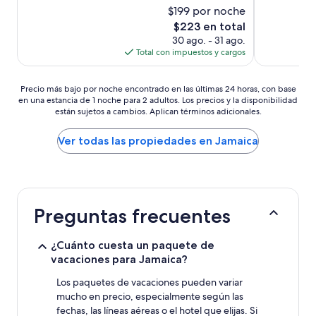
$199 por noche
El
$223 en total
precio
30 ago. - 31 ago.
actual
Total con impuestos y cargos
es
de
Precio
$223
Precio más bajo por noche encontrado en las últimas 24 horas, con base
en una estancia de 1 noche para 2 adultos. Los precios y la disponibilidad
más
están sujetos a cambios. Aplican términos adicionales.
bajo
por
noche
Ver todas las propiedades en Jamaica
encontrado
en
las
últimas
24
Preguntas frecuentes
horas,
con
base
¿Cuánto cuesta un paquete de
en
vacaciones para Jamaica?
una
estancia
Los paquetes de vacaciones pueden variar
de
mucho en precio, especialmente según las
1
fechas, las líneas aéreas o el hotel que elijas. Si