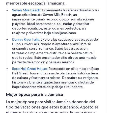
memorable escapada jamaicana.
Seven Mile Beach:
Experimenta las arenas doradas y las
aguas cristalinas de Seven Mile Beach, un
impresionante tramo reconocido por sus vibraciones
playeras. Ideal para tomar el sol, nadar y practicar
deportes acuáticos, este lugar es perfecto para
relajarse y divertirse bajo el sol jamaicano.
Dunn's River Falls:
Explora las cautivadoras cascadas de
Dunn's River Falls, donde la aventura al aire libre se
encuentra con el romance. Sube las cascadas en
terrazas o simplemente disfruta de la belleza natural
que te rodea. Este encantador sitio ofrece una mezcla
perfecta de emoción y paisajes serenos.
Rose Hall Great House:
Retrocede en el tiempo en Rose
Hall Great House, una casa de plantación histórica llena
de cultura y fascinantes relatos. Descubre su intrigante
historia y vibrante arquitectura mientras disfrutas de
impresionantes vistas del paisaje circundante.
Mejor época para ir a Jamaica
La mejor época para visitar Jamaica depende del
tipo de vacaciones que estés buscando. Agosto es
el mes más caluroso en promedio. En esta época,