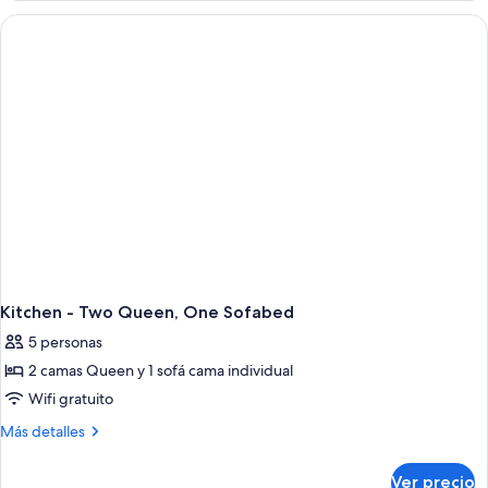
Kitchen - Two Queen, One Sofabed
5 personas
2 camas Queen y 1 sofá cama individual
Wifi gratuito
Más
Más detalles
detalles
sobre
Ver precio