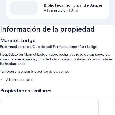
Biblioteca municipal de Jasper
A 18 min a pie
- 1.0 mi
Información de la propiedad
Marmot Lodge
Este motel cerca de Club de golf Fairmont Jasper Park Lodge
Hospédate en Marmot Lodge y aprovecha la calidad de sus servicios,
como cafetería, sauna y tina de hidromasaje. Contarás con wifi gratis en
las habitaciones.
También encontrarás otros servicios, como:
Alberca techada
Estacionamiento gratis
Propiedades similares
Estacionamiento para bicicletas, recepción disponible las 24 horas y
tienda de regalos
Forest Park Hotel
Chateau 
Área con computadoras, resguardo de equipaje y no se permite
fumar en la propiedad