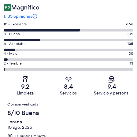
Magnífico
9.0
1,135 opiniones
Puntuación
10 - Excelente
666
de
Puntuación
8 - Bueno
321
10,
de
es
Puntuación
6 - Aceptable
105
8,
decir,
de
es
Puntuación
4 - Malo
30
Excelente.
6,
decir,
de
Basada
es
Puntuación
2 - Terrible
13
Bueno.
4,
en
decir,
de
Basada
es
666
Aceptable.
2,
en
decir,
de
Basada
es
321
Malo.
9.2
8.4
9.4
1135
en
decir,
de
Basada
Limpieza
Servicios
Servicio y personal
opiniones
105
Terrible.
1135
en
Opiniones
de
Basada
opiniones
Opinión verificada
30
1135
en
de
8/10 Buena
opiniones
13
1135
de
Lorena
opiniones
10 ago. 2025
1135
opiniones
Le gustó: Limpieza