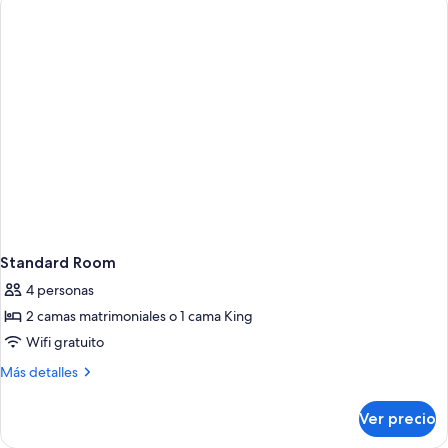
Standard Room
4 personas
2 camas matrimoniales o 1 cama King
Wifi gratuito
Más
Más detalles
detalles
sobre
Ver precio
Standard
Room