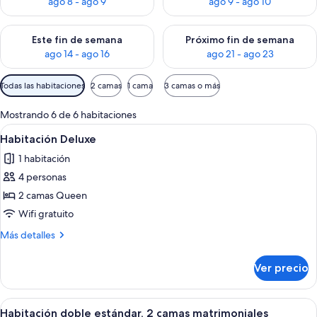
ago 8 - ago 9
ago 9 - ago 10
Consulta la disponibilidad para este fin de semana ago 14 - ag
Consulta la disponibilidad pa
Este fin de semana
Próximo fin de semana
ago 14 - ago 16
ago 21 - ago 23
Filtros
Todas las habitaciones
2 camas
1 cama
3 camas o más
disponibles
para
Mostrando 6 de 6 habitaciones
las
Abrir
Una habitación de hotel con dos camas, 
8
Habitación Deluxe
habitaciones
todas
1 habitación
las
4 personas
fotos
de
2 camas Queen
Habitación
Wifi gratuito
Deluxe
Más
Más detalles
detalles
sobre
Ver precio
Habitación
Deluxe
Abrir
Habitación de hotel con dos camas, un 
9
Habitación doble estándar, 2 camas matrimoniales