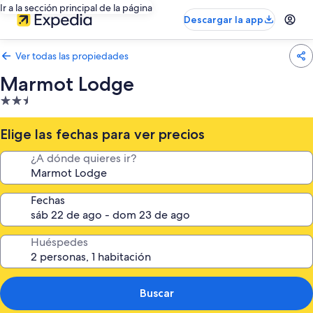
Ir a la sección principal de la página
Descargar la app
Ver todas las propiedades
Marmot Lodge
Propiedad
de
2.5
Elige las fechas para ver precios
estrellas
¿A dónde quieres ir?
Fechas
Huéspedes
Buscar