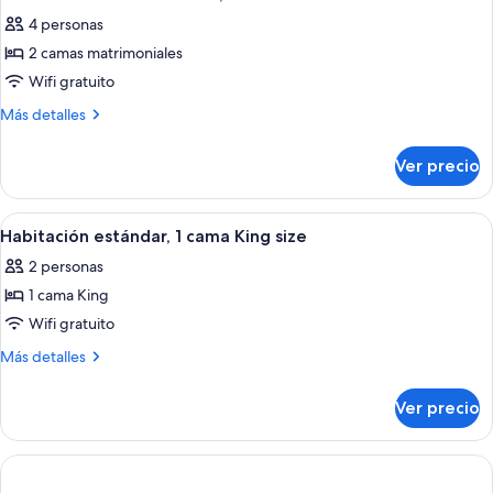
todas
4 personas
las
2 camas matrimoniales
fotos
de
Wifi gratuito
Habitación
Más
Más detalles
doble
detalles
sobre
estándar,
Ver precio
Habitación
2
doble
camas
estándar,
Abrir
Habitación de hotel con una cama gran
7
matrimoniales
2
Habitación estándar, 1 cama King size
todas
camas
2 personas
matrimoniales
las
1 cama King
fotos
de
Wifi gratuito
Habitación
Más
Más detalles
estándar,
detalles
sobre
1
Ver precio
Habitación
cama
estándar,
King
1
size
cama