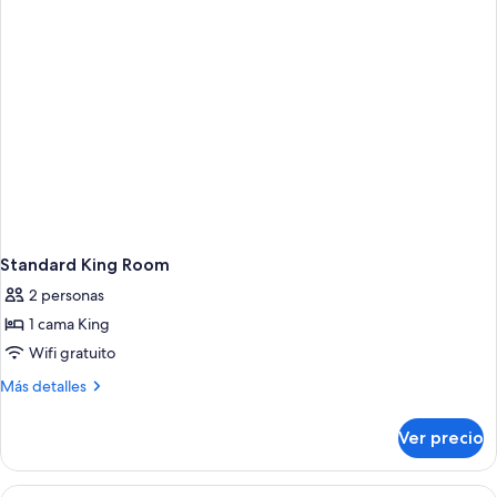
King
size
Standard King Room
2 personas
1 cama King
Wifi gratuito
Más
Más detalles
detalles
sobre
Ver precio
Standard
King
Room