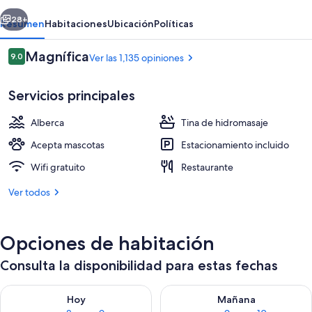
erior
Siguiente
28+
Resumen
Habitaciones
Ubicación
Políticas
Opiniones
Magnífica
9.0
Ver las 1,135 opiniones
9.0 de 10,
Servicios principales
Alberca
Tina de hidromasaje
Acepta mascotas
Estacionamiento incluido
Wifi gratuito
Restaurante
Tina de hidromasaje interior
Ver todos
Opciones de habitación
Consulta la disponibilidad para estas fechas
Consulta la disponibilidad para hoy ago 8 - ago 9
Consulta la disponibilidad pa
Hoy
Mañana