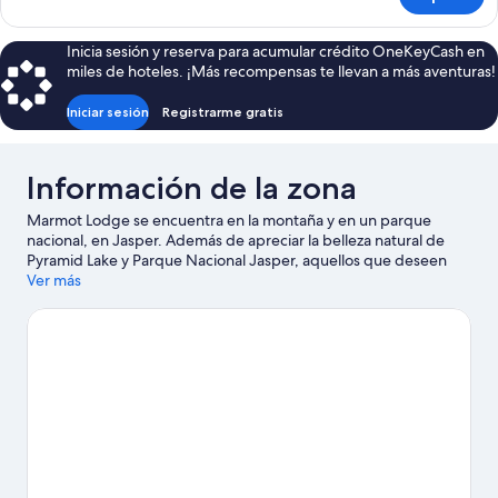
Kitchen
-
Two
Inicia sesión y reserva para acumular crédito OneKeyCash en
Queen,
miles de hoteles. ¡Más recompensas te llevan a más aventuras!
One
Sofabed
Iniciar sesión
Registrarme gratis
Información de la zona
Marmot Lodge se encuentra en la montaña y en un parque
nacional, en Jasper. Además de apreciar la belleza natural de
Pyramid Lake y Parque Nacional Jasper, aquellos que deseen
hacer una actividad pueden ir a Club de golf Fairmont Jasper
Ver más
Park Lodge. Diviértete en las montañas con lugares para hacer
ski cross-country y lugares para hacer ski alpino, o prueba otras
actividades al aire libre, como paseos en trineo y paseos con
raquetas de nieve.
Visita nuestra guía de Jasper
Ver más moteles en Jasper