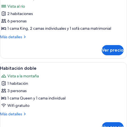
todas
Vista al río
las
2 habitaciones
fotos
de
6 personas
Cabaña
1 cama King, 2 camas individuales y 1 sofá cama matrimonial
familiar,
Más
Más detalles
vista
detalles
al
sobre
Ver precio
Cabaña
río
familiar,
vista
Abrir
Un edificio de cabañas de madera de v
8
al
Habitación doble
todas
río
Vista a la montaña
las
1 habitación
fotos
de
3 personas
Habitación
1 cama Queen y 1 cama individual
doble
Wifi gratuito
Más
Más detalles
detalles
sobre