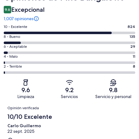
Excepcional
9.6
1,007 opiniones
Puntuación
10 - Excelente
824
de
Puntuación
8 - Bueno
135
10,
de
es
Puntuación
6 - Aceptable
29
8,
decir,
de
es
Puntuación
4 - Malo
11
Excelente.
6,
decir,
de
Basada
es
Puntuación
2 - Terrible
8
Bueno.
4,
en
decir,
de
Basada
es
824
Aceptable.
2,
en
decir,
de
Basada
es
135
Malo.
9.6
9.2
9.8
1007
en
decir,
de
Basada
Limpieza
Servicios
Servicio y personal
opiniones
29
Terrible.
1007
en
Opiniones
de
Basada
opiniones
Opinión verificada
11
1007
en
de
10/10 Excelente
opiniones
8
1007
de
Carlo Guillermo
opiniones
22 sept. 2025
1007
opiniones