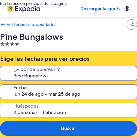
Ir a la sección principal de la página
Descargar la app
Ver todas las propiedades
Pine Bungalows
Propiedad
de
4.0
Elige las fechas para ver precios
estrellas
¿A dónde quieres ir?
Fechas
Huéspedes
Buscar