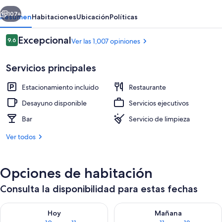
erior
Siguiente
107+
Resumen
Habitaciones
Ubicación
Políticas
Opiniones
Excepcional
9.6
Ver las 1,007 opiniones
9.6 de 10,
Servicios principales
Estacionamiento incluido
Restaurante
Desayuno disponible
Servicios ejecutivos
Bar
Servicio de limpieza
Chalet | Vista desde la habitación
Ver todos
Opciones de habitación
Consulta la disponibilidad para estas fechas
Consulta la disponibilidad para hoy ago 10 - ago 11
Consulta la disponibilidad par
Hoy
Mañana