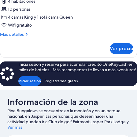
4 habitaciones
fotos
de
10 personas
Chalet
4 camas King y 1 sofá cama Queen
Wifi gratuito
Más
Más detalles
detalles
sobre
Ver precio
Chalet
Inicia sesión y reserva para acumular crédito OneKeyCash en
miles de hoteles. ¡Más recompensas te llevan a más aventuras!
Iniciar sesión
Registrarme gratis
Información de la zona
Pine Bungalows se encuentra en la montaña y en un parque
nacional, en Jasper. Las personas que deseen hacer una
actividad pueden ir a Club de golf Fairmont Jasper Park Lodge y
Teleférico de Jasper, mientras que quienes quieran apreciar la
Ver más
belleza natural del área pueden visitar Lake Annette y Lake