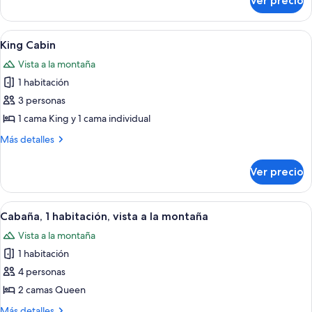
Ver precio
Habitación
doble
Abrir
Una cabaña de troncos con puerta roj
11
King Cabin
todas
Vista a la montaña
las
1 habitación
fotos
de
3 personas
King
1 cama King y 1 cama individual
Cabin
Más
Más detalles
detalles
sobre
Ver precio
King
Cabin
Abrir
Una cabaña con chimenea de piedra, t
10
Cabaña, 1 habitación, vista a la montaña
todas
Vista a la montaña
las
1 habitación
fotos
de
4 personas
Cabaña,
2 camas Queen
1
Más
Más detalles