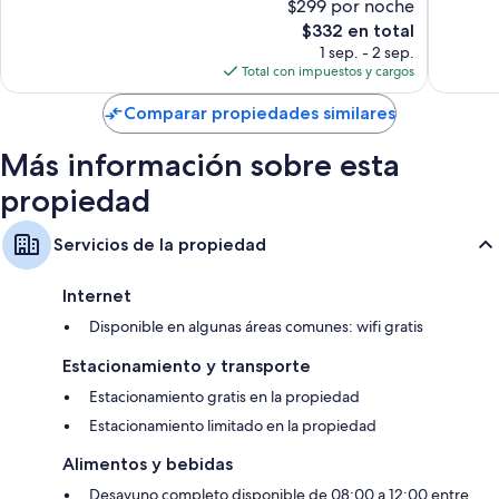
$299 por noche
Magnífico,
Magnífi
El
$332 en total
596
1,002
precio
opiniones
opinion
1 sep. - 2 sep.
actual
Total con impuestos y cargos
es
de
Comparar propiedades similares
$332
Más información sobre esta
propiedad
Servicios de la propiedad
Internet
Disponible en algunas áreas comunes: wifi gratis
Estacionamiento y transporte
Estacionamiento gratis en la propiedad
Estacionamiento limitado en la propiedad
Alimentos y bebidas
Desayuno completo disponible de 08:00 a 12:00 entre