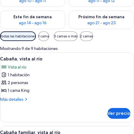
ago 10 - ago 11
ago 11 - ago 12
Consulta la disponibilidad para este fin de semana ago 14 - ag
Consulta la disponibilidad pa
Este fin de semana
Próximo fin de semana
ago 14 - ago 16
ago 21 - ago 23
Filtros
Todas las habitaciones
1 cama
3 camas o más
2 camas
disponibles
para
Mostrando 9 de 9 habitaciones
las
Abrir
Una cabaña de troncos con chimenea de
12
Cabaña, vista al río
habitaciones
todas
Vista al río
las
1 habitación
fotos
de
2 personas
Cabaña,
1 cama King
vista
Más
Más detalles
al
detalles
río
sobre
Ver precio
Cabaña,
vista
al
Abrir
Una cabaña rústica con techo verde, 
13
río
Cabaña familiar, vista al río