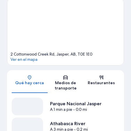
Edith. También puedes darte una vuelta por Cañon del Maligne
y Pyramid Lake. Encontrarás muchas opciones para disfrutar del
aire libre con actividades como paseos a pie o ciclismo en
senderos.
Visita nuestra guía de Jasper
Ver más lodges en Jasper
2 Cottonwood Creek Rd, Jasper, AB, T0E 1E0
Ver en el mapa
Sección del mapa
Qué hay cerca
Medios de
Restaurantes
transporte
Parque Nacional Jasper
A 1 min a pie
- 0.0 mi
Athabasca River
A 3 min a pie
- 0.2 mi