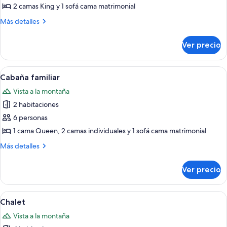
Cabaña,
2 camas King y 1 sofá cama matrimonial
vista
Más
Más detalles
al
detalles
río
sobre
Ver precio
Cabaña,
vista
al
Abrir
Una cabaña de troncos con puerta roj
15
río
Cabaña familiar
todas
Vista a la montaña
las
2 habitaciones
fotos
de
6 personas
Cabaña
1 cama Queen, 2 camas individuales y 1 sofá cama matrimonial
familiar
Más
Más detalles
detalles
sobre
Ver precio
Cabaña
familiar
Abrir
Una cabaña de troncos con techo verde
27
Chalet
todas
Vista a la montaña
las