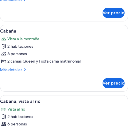
habitación,
detalles
vista
sobre
Ver precio
Cabaña,
a
1
la
habitación,
Abrir
Una cabaña de troncos con puerta roj
montaña
14
vista
Cabaña
todas
a
Vista a la montaña
la
las
montaña
2 habitaciones
fotos
de
6 personas
Cabaña
2 camas Queen y 1 sofá cama matrimonial
Más
Más detalles
detalles
sobre
Ver precio
Cabaña
Abrir
Una cabaña rústica con techo verde, 
12
Cabaña, vista al río
todas
Vista al río
las
2 habitaciones
fotos
de
6 personas