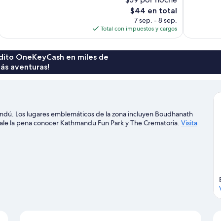
Excelente,
Excepcional
5
El
134
$44 en total
opiniones
precio
opiniones
7 sep. - 8 sep.
actual
Total con impuestos y cargos
es
de
$44
rédito OneKeyCash en miles de
ás aventuras!
dú. Los lugares emblemáticos de la zona incluyen Boudhanath
vale la pena conocer Kathmandu Fun Park y The Crematoria.
Visita