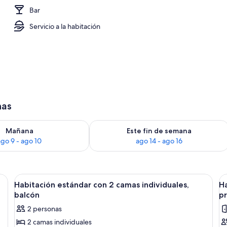
Bar
Servicio a la habitación
has
isponibilidad para mañana ago 9 - ago 10
Consulta la disponibilidad para este 
Mañana
Este fin de semana
ago 9 - ago 10
ago 14 - ago 16
rio, silla, ventana con cortinas y mesita de noche.
Abrir
Habitación de hotel con dos camas, ca
A
6
Habitación estándar con 2 camas individuales,
Ha
todas
t
balcón
p
las
la
2 personas
fotos
f
2 camas individuales
de
d