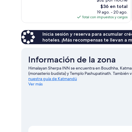
Excelente,
39
El
$36 en total
opiniones
precio
19 ago. - 20 ago.
actual
Total con impuestos y cargos
es
de
$36
Inicia sesión y reserva para acumular c
hoteles. ¡Más recompensas te llevan a m
Información de la zona
Himalayan Sherpa INN se encuentra en Boudhha, Katman
(monasterio budista) y Templo Pashupatinath. También 
nuestra guía de Katmandú
Ver más
Ver más bed & breakfasts en Katmandú