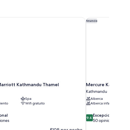
Marriott Kathmandu Thamel
Mercure Kathmandu 
Anuncio
Marriott Kathmandu Thamel
Mercure Kathmandu
Kathmandu
Spa
Alberca
iento
Wifi gratuito
Alberca infantil
9.4
onal
Excepcional
9.4
de
iones
50 opiniones
10,
$105 por noche