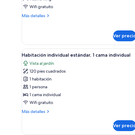
Habitación
Wifi gratuito
doble
Más
Más detalles
estándar,
detalles
1
sobre
Habitación
cama
Ver preci
doble
King
estándar,
size
1
Abrir
Una cama bien hecha con un ca
cama
2
Habitación individual estándar, 1 cama individual
todas
King
Vista al jardín
size
las
120 pies cuadrados
fotos
de
1 habitación
Habitación
1 persona
individual
1 cama individual
estándar,
Wifi gratuito
1
Más
Más detalles
cama
detalles
individual
sobre
Ver preci
Habitación
individual