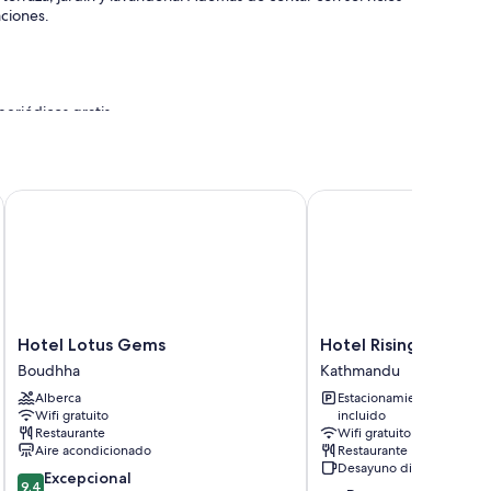
aciones.
eriódicos gratis
ours o entradas
Hotel Lotus Gems
Hotel Rising Home
dades que incluyen ropa de cama de alta calidad, además
 gratis.
Hotel
Hotel
Hotel Lotus Gems
Hotel Rising Home
Lotus
Rising
Boudhha
Kathmandu
Gems
Home
Alberca
Estacionamiento
Boudhha
Kathmandu
Wifi gratuito
incluido
Restaurante
Wifi gratuito
Aire acondicionado
Restaurante
Desayuno disponible
9.4
Excepcional
9.4