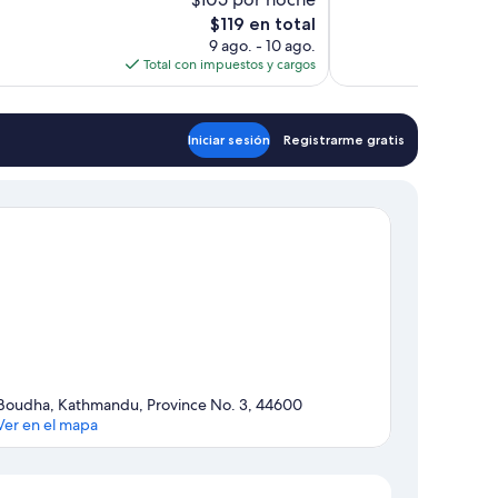
,
Excepcional,
El
50
$119 en total
precio
opiniones
9 ago. - 10 ago.
actual
Total con impuestos y cargos
es
de
$119
Iniciar sesión
Registrarme gratis
Boudha, Kathmandu, Province No. 3, 44600
Ver en el mapa
Sección del mapa