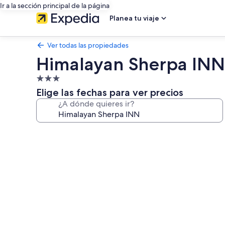
Ir a la sección principal de la página
Planea tu viaje
Ver todas las propiedades
Himalayan Sherpa INN
Propiedad
de
Elige las fechas para ver precios
3.0
¿A dónde quieres ir?
estrellas
Galería
de
fotos
de
Himalayan
Sherpa
INN