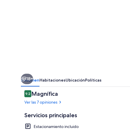
18+
Resumen
Habitaciones
Ubicación
Políticas
Opiniones
Magnífica
9.2
9.2 de 10,
Ver las 7 opiniones
Servicios principales
Estacionamiento incluido