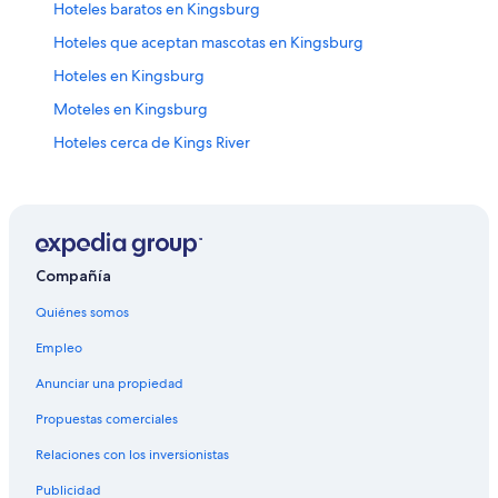
Hoteles baratos en Kingsburg
Hoteles que aceptan mascotas en Kingsburg
Hoteles en Kingsburg
Moteles en Kingsburg
Hoteles cerca de Kings River
Casas de campo en Reedley
Apartamentos en Reedley
Hoteles baratos en Reedley
Hoteles con alberca en Reedley
Compañía
Hoteles en Reedley
Quiénes somos
Hoteles cerca de Cámara de Comercio del distrito de
Empleo
Selma
Anunciar una propiedad
Hoteles cerca de Club de golf Ridge Creek Dinuba
Propuestas comerciales
Hoteles 5 estrellas en Parlier
Relaciones con los inversionistas
Apartamentos en Parlier
Publicidad
Hoteles en Parlier