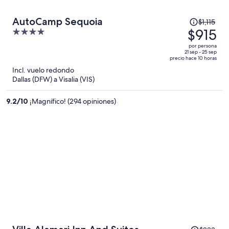
El
AutoCamp Sequoia
$1,115
precio
$915
4
era
out
por persona
de
of
21 sep - 25 sep
precio hace 10 horas
$1,115
5
Incl. vuelo redondo
y
Dallas (DFW) a Visalia (VIS)
ahora
es
9.2
/
10
¡Magnífico! (294 opiniones)
de
$915
por
persona
El