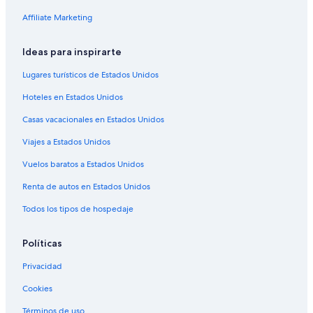
Affiliate Marketing
Moteles en Parlier
Villas en Parlier
Ideas para inspirarte
Apartamentos en Traver
Lugares turísticos de Estados Unidos
Hoteles haciendas en Traver
Hoteles en Estados Unidos
Hoteles de La Quinta Inn & Suites en Traver
Casas vacacionales en Estados Unidos
Wyndham Hotels en Traver
Viajes a Estados Unidos
Hoteles en Traver
Vuelos baratos a Estados Unidos
Moteles en Traver
Cabañas en Selma
Renta de autos en Estados Unidos
Casas vacacionales en Selma
Todos los tipos de hospedaje
Condominios en Selma
Políticas
Apartamentos en Selma
Privacidad
Hoteles con spa en Selma
Cookies
Hoteles para ir de compras en Selma
Términos de uso