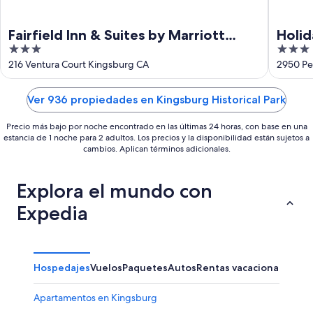
Fairfield Inn & Suites by Marriott
Holid
3
3
Selma Kingsburg
out
out
216 Ventura Court Kingsburg CA
2950 Pe
of
of
5
5
Ver 936 propiedades en Kingsburg Historical Park
Precio más bajo por noche encontrado en las últimas 24 horas, con base en una
estancia de 1 noche para 2 adultos. Los precios y la disponibilidad están sujetos a
cambios. Aplican términos adicionales.
Explora el mundo con
Expedia
Hospedajes
Vuelos
Paquetes
Autos
Rentas vacacionales
Apartamentos en Kingsburg