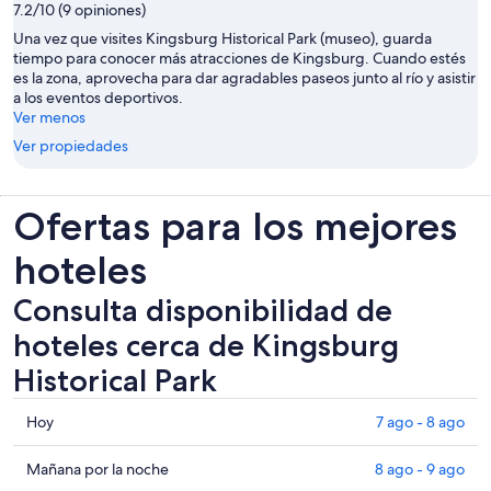
7.2/10 (9 opiniones)
Una vez que visites Kingsburg Historical Park (museo), guarda
tiempo para conocer más atracciones de Kingsburg. Cuando estés
es la zona, aprovecha para dar agradables paseos junto al río y asistir
a los eventos deportivos.
Ver menos
Ver propiedades
Ofertas para los mejores
hoteles
Consulta disponibilidad de
hoteles cerca de Kingsburg
Historical Park
Consultar
Hoy
7 ago - 8 ago
los
precios
Consultar
Mañana por la noche
8 ago - 9 ago