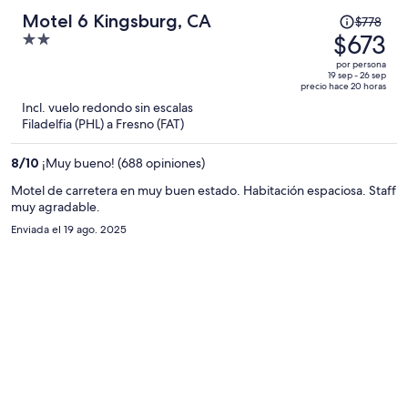
El
Motel 6 Kingsburg, CA
$778
precio
$673
2
era
out
por persona
de
of
19 sep - 26 sep
precio hace 20 horas
$778
5
Incl. vuelo redondo sin escalas
y
Filadelfia (PHL) a Fresno (FAT)
ahora
es
8
/
10
¡Muy bueno! (688 opiniones)
de
$673
Motel de carretera en muy buen estado. Habitación espaciosa. Staff
muy agradable.
por
persona
Enviada el 19 ago. 2025