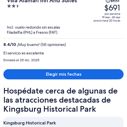
Villa Alamari Inn And Suites
$833
precio
$691
2.5
era
out
por persona
de
of
19 sep - 26 sep
precio hace 20 horas
$833
5
Incl. vuelo redondo sin escalas
y
Filadelfia (PHL) a Fresno (FAT)
ahora
es
8.4
/
10
¡Muy bueno! (161 opiniones)
de
$691
El servicio es excelente
por
Enviada el 25 dic. 2025
persona
Elegir mis fechas
Hospédate cerca de algunas de
las atracciones destacadas de
Kingsburg Historical Park
Kingsburg Historical Park