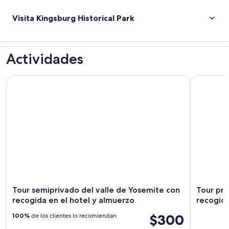
Visita Kingsburg Historical Park
Actividades
Tour semiprivado del valle de Yosemite con recogida en el 
Tour priva
Tour semiprivado del valle de Yosemite con
Tour pri
recogida en el hotel y almuerzo
recogida
$300
100%
de los clientes lo recomiendan