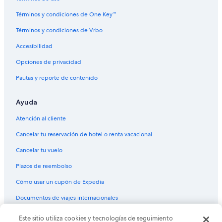
Hoteles de ski en Selma
Hoteles históricos en Selma
Términos y condiciones de One Key™
Hoteles baratos en Selma
Términos y condiciones de Vrbo
Hoteles cerca del lago en Selma
Accesibilidad
Hoteles con bar en Selma
Opciones de privacidad
Hoteles con restaurante en Selma
Pautas y reporte de contenido
Hoteles de La Quinta Inn & Suites en Selma
Ayuda
Marriott Hotels & Resorts en Selma
Hoteles de Motel 6 en Selma
Atención al cliente
Hoteles en Selma
Cancelar tu reservación de hotel o renta vacacional
Moteles en Selma
Cancelar tu vuelo
Plazos de reembolso
Cómo usar un cupón de Expedia
Documentos de viajes internacionales
Este sitio utiliza cookies y tecnologías de seguimiento
© 2026 Expedia, Inc., una empresa de Expedia Group. Todos los