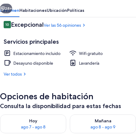
House
erior
Siguiente
28+
Resumen
Habitaciones
Ubicación
Políticas
Opiniones
Excepcional
10
Ver las 56 opiniones
10 de 10,
Servicios principales
Estacionamiento incluido
Wifi gratuito
Desayuno disponible
Lavandería
Ver todos
Restaurantes
Opciones de habitación
Consulta la disponibilidad para estas fechas
Consulta la disponibilidad para hoy ago 7 - ago 8
Consulta la disponibilidad pa
Hoy
Mañana
ago 7 - ago 8
ago 8 - ago 9