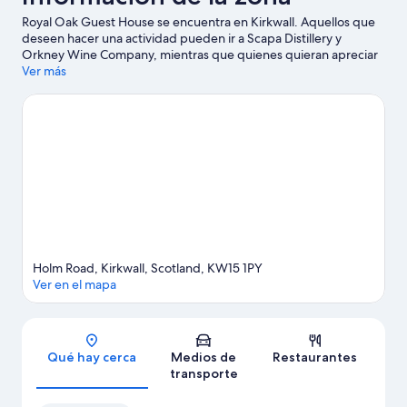
Royal Oak Guest House se encuentra en Kirkwall. Aquellos que
deseen hacer una actividad pueden ir a Scapa Distillery y
Orkney Wine Company, mientras que quienes quieran apreciar
la belleza natural del área pueden visitar Scapa Beach y Mill
Ver más
Sand.
Visita nuestra guía de Kirkwall
Ver más casas de huéspedes en Kirkwall
Holm Road, Kirkwall, Scotland, KW15 1PY
Ver en el mapa
Sección del mapa
Qué hay cerca
Medios de
Restaurantes
transporte