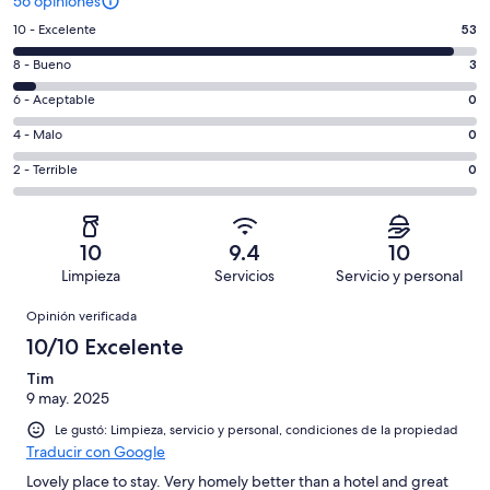
56 opiniones
Puntuación
10 - Excelente
53
de
Puntuación
8 - Bueno
3
10,
de
es
Puntuación
6 - Aceptable
0
8,
decir,
de
es
Puntuación
4 - Malo
0
Excelente.
6,
decir,
de
Basada
es
Puntuación
2 - Terrible
0
Bueno.
4,
en
decir,
de
Basada
es
53
Aceptable.
2,
en
decir,
de
Basada
es
3
Malo.
10
9.4
10
56
en
decir,
de
Basada
Limpieza
Servicios
Servicio y personal
opiniones
0
Terrible.
56
en
Opiniones
de
Basada
opiniones
Opinión verificada
0
56
en
de
10/10 Excelente
opiniones
0
56
de
Tim
opiniones
9 may. 2025
56
opiniones
Le gustó: Limpieza, servicio y personal, condiciones de la propiedad
Traducir con Google
Lovely place to stay. Very homely better than a hotel and great