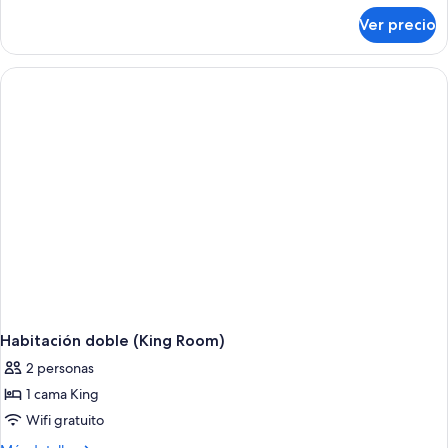
sobre
Ver precio
Habitación
familiar
Habitación doble (King Room)
2 personas
1 cama King
Wifi gratuito