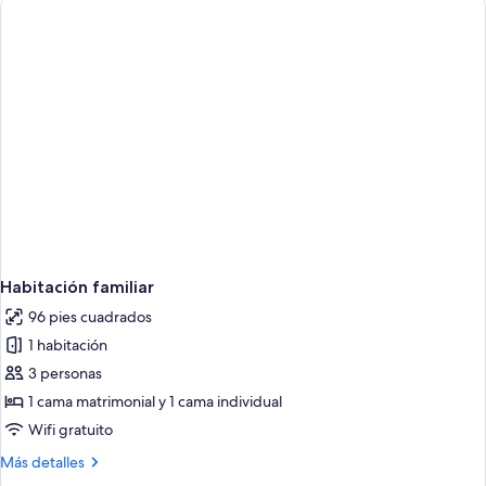
2
cama
matrimonial
individuales
o
2
individuales
Habitación familiar
96 pies cuadrados
1 habitación
3 personas
1 cama matrimonial y 1 cama individual
Wifi gratuito
Más
Más detalles
detalles