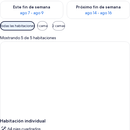
Consulta la disponibilidad para este fin de semana ago 7 - ag
Consulta la disponibilidad par
Este fin de semana
Próximo fin de semana
ago 7 - ago 9
ago 14 - ago 16
Filtros
Todas las habitaciones
1 cama
2 camas
disponibles
para
Mostrando 5 de 5 habitaciones
las
habitaciones
Habitación individual
64 pies cuadrados