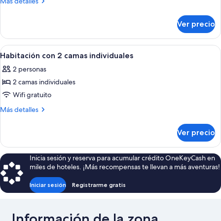
Más
Más detalles
detalles
sobre
Ver precio
Habitación
doble
(King
Abrir
Un dormitorio doble con dos camas in
1
Room)
Habitación con 2 camas individuales
todas
2 personas
las
2 camas individuales
fotos
de
Wifi gratuito
Habitación
Más
Más detalles
con
detalles
sobre
2
Ver precio
Habitación
camas
con
individuales
2
Inicia sesión y reserva para acumular crédito OneKeyCash en
camas
miles de hoteles. ¡Más recompensas te llevan a más aventuras!
individuales
Iniciar sesión
Registrarme gratis
Información de la zona