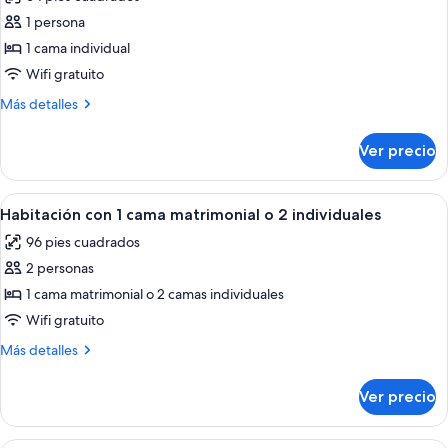
1 persona
1 cama individual
Wifi gratuito
Más
Más detalles
detalles
sobre
Ver precio
Habitación
individual
Abrir
Una habitación con dos camas individu
1
Habitación con 1 cama matrimonial o 2 individuales
todas
96 pies cuadrados
las
2 personas
fotos
de
1 cama matrimonial o 2 camas individuales
Habitación
Wifi gratuito
con
Más
Más detalles
1
detalles
cama
sobre
Ver precio
Habitación
matrimonial
con
o
1