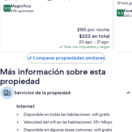
Wifi g
9.0
Magnífico
9.0
8.6
Exc
de
295 opiniones
8.6
de
260 
10,
10,
Magnífico,
Excelent
295
$185 por noche
260
opiniones
El
$222 en total
opinion
precio
20 ago. - 21 ago.
actual
Total con impuestos y cargos
es
de
Comparar propiedades similares
$222
Más información sobre esta
propiedad
Servicios de la propiedad
Internet
Disponible en todas las habitaciones: wifi gratis
Velocidad del wifi en las habitaciones: 25+ Mbps
Disponible en algunas áreas comunes: wifi gratis