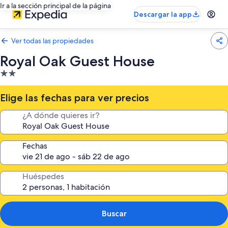
Ir a la sección principal de la página
Descargar la app
Ver todas las propiedades
Royal Oak Guest House
Propiedad
de
2.0
Elige las fechas para ver precios
estrellas
¿A dónde quieres ir?
Fechas
Huéspedes
Buscar