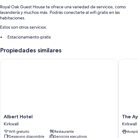
Royal Oak Guest House te ofrece una variedad de servicios, como
lavandería y muchos más. Podrás conectarte al wifi gratis en las
habitaciones.
Estos son otros servicios:
Estacionamiento gratis
Desayuno (con cargo), check-out exprés y check-in exprés
Propiedades similares
No se permite fumar en la propiedad
Albert Hotel
The Ayre
Características de la habitación
Todas las habitaciones de Royal Oak Guest House brindan comodidades
que incluyen wifi gratis y silla de escritorio.
Otros de los servicios que también encontrarás en las habitaciones son:
Televisiones LCD de 28 pulgadas con canales digitales
Cafeteras, calefacción y escritorios
Albert
The
Albert Hotel
The Ay
Hotel
Ayre
Kirkwall
Kirkwall
Kirkwall
Hotel
Wifi gratuito
Restaurante
Acept
Kirkwall
Desayuno disponible
Servicios ejecutivos