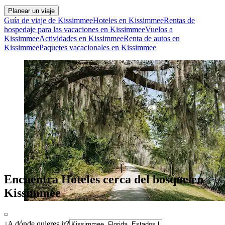
Planear un viaje
Guía de viaje de Kissimmee
Hoteles en Kissimmee
Rentas de
hospedaje para las vacaciones en Kissimmee
Vuelos a
Kissimmee
Actividades en Kissimmee
Renta de autos en
Kissimmee
Paquetes vacacionales en Kissimmee
Encuentra Hoteles cerca del bosque en
Kissimmee
¿A dónde quieres ir?