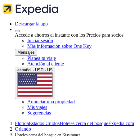
Descargar la app
Accede a ahorros al instante con los Precios para socios
Iniciar sesión
Más información sobre One Key
Mensajes
Planea tu viaje
Atención al cliente
español · USD · US
Anunciar una propiedad
Mis viajes
Sugerencias
Florida
Estados Unidos
Hoteles cerca del bosque
Expedia.com
Orlando
Hoteles cerca del bosque en Kissimmee