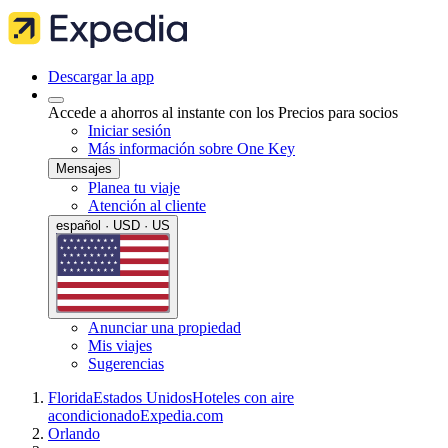
Descargar la app
Accede a ahorros al instante con los Precios para socios
Iniciar sesión
Más información sobre One Key
Mensajes
Planea tu viaje
Atención al cliente
español · USD · US
Anunciar una propiedad
Mis viajes
Sugerencias
Florida
Estados Unidos
Hoteles con aire
acondicionado
Expedia.com
Orlando