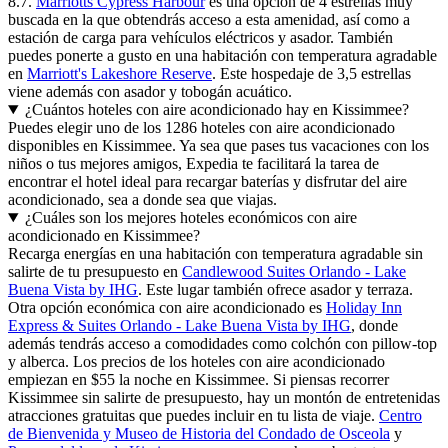
8.7.
Marriotts Cypress Harbour
es una opción de 4 estrellas muy
buscada en la que obtendrás acceso a esta amenidad, así como a
estación de carga para vehículos eléctricos y asador. También
puedes ponerte a gusto en una habitación con temperatura agradable
en
Marriott's Lakeshore Reserve
. Este hospedaje de 3,5 estrellas
viene además con asador y tobogán acuático.
¿Cuántos hoteles con aire acondicionado hay en Kissimmee?
Puedes elegir uno de los 1286 hoteles con aire acondicionado
disponibles en Kissimmee. Ya sea que pases tus vacaciones con los
niños o tus mejores amigos, Expedia te facilitará la tarea de
encontrar el hotel ideal para recargar baterías y disfrutar del aire
acondicionado, sea a donde sea que viajas.
¿Cuáles son los mejores hoteles económicos con aire
acondicionado en Kissimmee?
Recarga energías en una habitación con temperatura agradable sin
salirte de tu presupuesto en
Candlewood Suites Orlando - Lake
Buena Vista by IHG
. Este lugar también ofrece asador y terraza.
Otra opción económica con aire acondicionado es
Holiday Inn
Express & Suites Orlando - Lake Buena Vista by IHG
, donde
además tendrás acceso a comodidades como colchón con pillow-top
y alberca. Los precios de los hoteles con aire acondicionado
empiezan en $55 la noche en Kissimmee. Si piensas recorrer
Kissimmee sin salirte de presupuesto, hay un montón de entretenidas
atracciones gratuitas que puedes incluir en tu lista de viaje.
Centro
de Bienvenida y Museo de Historia del Condado de Osceola
y