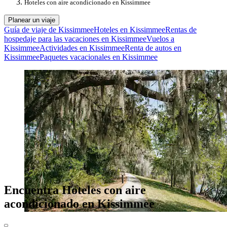
Hoteles con aire acondicionado en Kissimmee
Planear un viaje
Guía de viaje de Kissimmee
Hoteles en Kissimmee
Rentas de
hospedaje para las vacaciones en Kissimmee
Vuelos a
Kissimmee
Actividades en Kissimmee
Renta de autos en
Kissimmee
Paquetes vacacionales en Kissimmee
Encuentra Hoteles con aire
acondicionado en Kissimmee