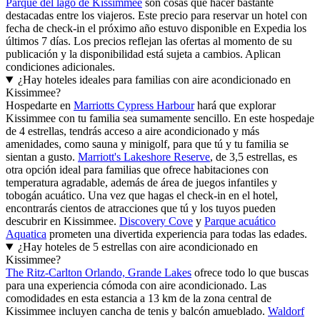
Parque del lago de Kissimmee
son cosas que hacer bastante
destacadas entre los viajeros. Este precio para reservar un hotel con
fecha de check-in el próximo año estuvo disponible en Expedia los
últimos 7 días. Los precios reflejan las ofertas al momento de su
publicación y la disponibilidad está sujeta a cambios. Aplican
condiciones adicionales.
¿Hay hoteles ideales para familias con aire acondicionado en
Kissimmee?
Hospedarte en
Marriotts Cypress Harbour
hará que explorar
Kissimmee con tu familia sea sumamente sencillo. En este hospedaje
de 4 estrellas, tendrás acceso a aire acondicionado y más
amenidades, como sauna y minigolf, para que tú y tu familia se
sientan a gusto.
Marriott's Lakeshore Reserve
, de 3,5 estrellas, es
otra opción ideal para familias que ofrece habitaciones con
temperatura agradable, además de área de juegos infantiles y
tobogán acuático. Una vez que hagas el check-in en el hotel,
encontrarás cientos de atracciones que tú y los tuyos pueden
descubrir en Kissimmee.
Discovery Cove
y
Parque acuático
Aquatica
prometen una divertida experiencia para todas las edades.
¿Hay hoteles de 5 estrellas con aire acondicionado en
Kissimmee?
The Ritz-Carlton Orlando, Grande Lakes
ofrece todo lo que buscas
para una experiencia cómoda con aire acondicionado. Las
comodidades en esta estancia a 13 km de la zona central de
Kissimmee incluyen cancha de tenis y balcón amueblado.
Waldorf